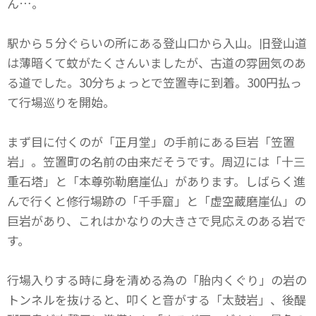
ん…。
駅から５分ぐらいの所にある登山口から入山。旧登山道
は薄暗くて蚊がたくさんいましたが、古道の雰囲気のあ
る道でした。30分ちょっとで笠置寺に到着。300円払っ
て行場巡りを開始。
まず目に付くのが「正月堂」の手前にある巨岩「笠置
岩」。笠置町の名前の由来だそうです。周辺には「十三
重石塔」と「本尊弥勒磨崖仏」があります。しばらく進
んで行くと修行場跡の「千手窟」と「虚空蔵磨崖仏」の
巨岩があり、これはかなりの大きさで見応えのある岩で
す。
行場入りする時に身を清める為の「胎内くぐり」の岩の
トンネルを抜けると、叩くと音がする「太鼓岩」、後醍