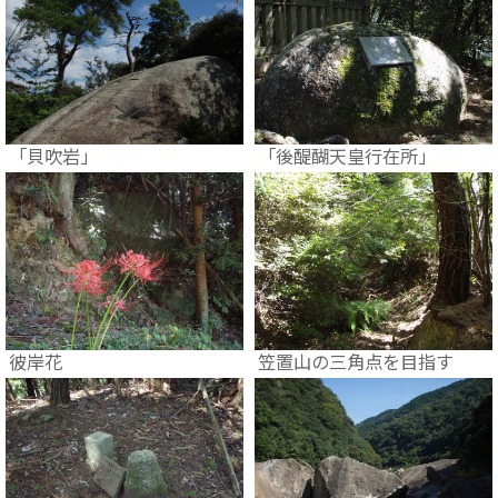
「貝吹岩」
「後醍醐天皇行在所」
彼岸花
笠置山の三角点を目指す