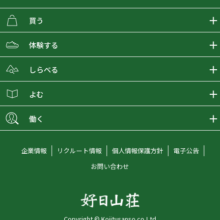
買う
ECMALLの商品をさがす
体験する
取り扱いブランド一覧
おとな女子登山部
しらべる
店舗の商品をさがす
登山学校
登山レポート
よむ
ショップブログ
YamaPos
スタートNAVI
ECMedia
働く
会員募集
グラビティリサーチ
山の辞典
ECMALLチャンネル
新卒採用情報
企業情報
リクルート情報
個人情報保護方針
電子公告
オンラインコンシェルジュ
好日山荘マガジン
中途採用情報
お問い合わせ
好日山荘チャンネル
キャリア採用情報
アルバイト採用情報
Copyright © Kojitusanso.co,Ltd