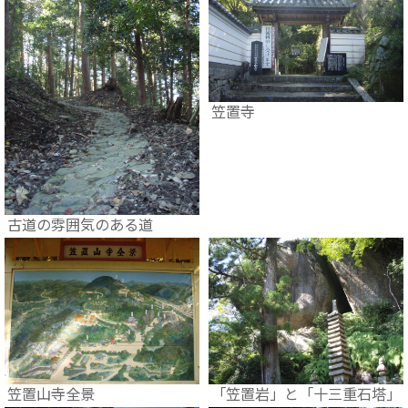
笠置寺
古道の雰囲気のある道
笠置山寺全景
「笠置岩」と「十三重石塔」