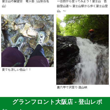
富士山の展望台 竜ヶ岳（山梨百名
一合目から登ってみよう！富士山 吉
山）
田登山道～ 富士山駅から歩く富士山登
山。～
夏でも涼しい低山！！
裏六甲で沢登り 逢山峡
グランフロント大阪店 - 登山レポ