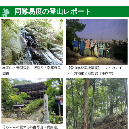
同難易度の登山レポート
半国山・音羽渓谷 沢登り / 京都府亀
【登山学校実技講座】 スイカナイ
岡市
ト！万物相と風吹岩（神戸市）
母ちゃんの夏休みin書写山（兵庫県）