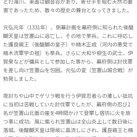
と打滝川、東面は観音谷があり、寄せ手を阻む天然の要
害であったため、数々の歴史の舞台となってきました。
元弘元年（1331年）、倒幕計画を幕府側に知られた後醍
醐天皇は笠置山に逃亡し、その地で挙兵。これに呼応し
た護良親王（後醍醐の皇子）や楠木正成（河内の悪党で
楠木流軍学の祖）も挙兵。さらに大和や柳生の武士、伊
賀衆などが傭兵として参加した事から、幕府側は討伐軍
を差し向け笠置山を包囲。元弘の変（笠置山城合戦）が
勃発しました。
夜討ちや山中でゲリラ戦を行う伊賀忍者らの激しい抵抗
に当初は苦戦していた討伐軍でしたが、幕府側の忍び2
名が笠置山北面の崖を4時間かけて登攀し宿坊に火を放
つ事に成功。風に煽られ笠置山は全山炎上して数日後に
落城。後醍醐天皇は隠岐に島流しにされ、護良親王と楠