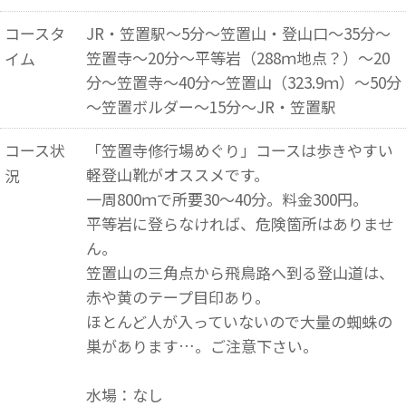
コースタ
JR・笠置駅～5分～笠置山・登山口～35分～
笠置寺～20分～平等岩（288ｍ地点？）～20
イム
分～笠置寺～40分～笠置山（323.9ｍ）～50分
～笠置ボルダー～15分～JR・笠置駅
コース状
「笠置寺修行場めぐり」コースは歩きやすい
軽登山靴がオススメです。
況
一周800ｍで所要30～40分。料金300円。
平等岩に登らなければ、危険箇所はありませ
ん。
笠置山の三角点から飛鳥路へ到る登山道は、
赤や黄のテープ目印あり。
ほとんど人が入っていないので大量の蜘蛛の
巣があります…。ご注意下さい。
水場：なし