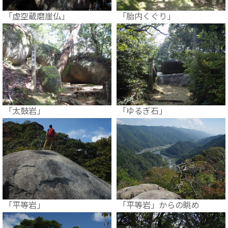
「虚空蔵磨崖仏」
「胎内くぐり」
「太鼓岩」
「ゆるぎ石」
「平等岩」
「平等岩」からの眺め