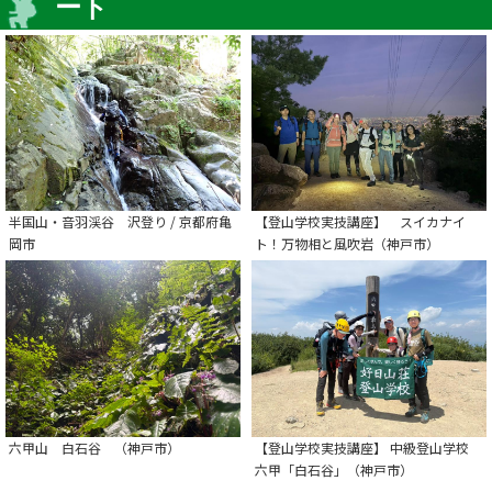
ート
半国山・音羽渓谷 沢登り / 京都府亀
【登山学校実技講座】 スイカナイ
岡市
ト！万物相と風吹岩（神戸市）
六甲山 白石谷 （神戸市）
【登山学校実技講座】 中級登山学校
六甲「白石谷」（神戸市）