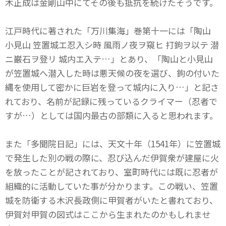
木正成は金剛山中にてその後も抵抗を続けたそうです。
江戸時代に著された「万川集海」巻第十一には「陶山
小見山 笠置城エ忍入シ時 風雨ノ夜ヲ窺ヒ 打鉤ヲ以テ 潜
ニ巌石ヲ登リ 城内エ入テ…」とあり、「陶山と小見山
が笠置城へ潜入した時は悪天候の夜を選び、鉤の付いた
縄を使用して密かに巨岩を登って城内に入り…」と記さ
れており、名前が記録に残っているクライマー（忍者で
すが…）としては国内最古の部類に入ると思われます。
また「多聞院日記」には、天文十年（1541年）に笠置城
で発生した別の戦の際に、忍び込んだ伊賀衆が建屋に火
を放ったことが記されており、室町時代には既に忍者が
組織的に活動していた事が分かります。この戦い、笠置
城を防衛する木沢長政側に甲賀者がいたと書れており、
伊賀対甲賀の図式はここから生まれたのかもしれませ