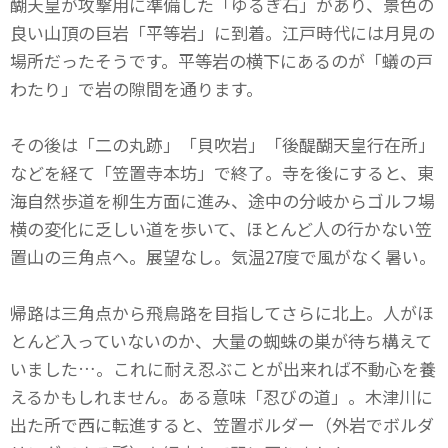
醐天皇が攻撃用に準備した「ゆるぎ石」があり、景色の
良い山頂の巨岩「平等岩」に到着。江戸時代には月見の
場所だったそうです。平等岩の横下にあるのが「蟻の戸
わたり」で岩の隙間を通ります。
その後は「二の丸跡」「貝吹岩」「後醍醐天皇行在所」
などを経て「笠置寺本坊」で終了。寺を後にすると、東
海自然歩道を柳生方面に進み、途中の分岐からゴルフ場
横の変化に乏しい道を歩いて、ほとんど人の行かない笠
置山の三角点へ。展望なし。気温27度で風がなく暑い。
帰路は三角点から飛鳥路を目指してさらに北上。人がほ
とんど入っていないのか、大量の蜘蛛の巣が待ち構えて
いました…。これに耐え忍ぶことが出来れば不動心を養
えるかもしれません。ある意味「忍びの道」。木津川に
出た所で西に転進すると、笠置ボルダー（外岩でボルダ