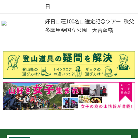
日
好日山荘100名山選定記念ツアー 秩父
多摩甲斐国立公園 大菩薩嶺