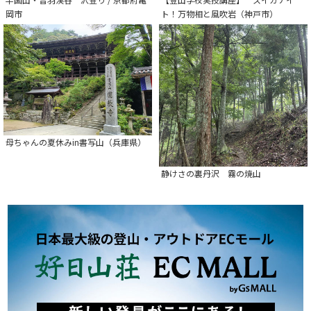
岡市
ト！万物相と風吹岩（神戸市）
母ちゃんの夏休みin書写山（兵庫県）
静けさの裏丹沢 霧の焼山