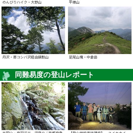
のんびりハイク・大野山
平標山
丹沢・寄コシバ沢経由鍋割山
足尾山塊・中倉岳
同難易度の登山レポート
半国山・音羽渓谷 沢登り / 京都府亀
【登山学校実技講座】 スイカナイ