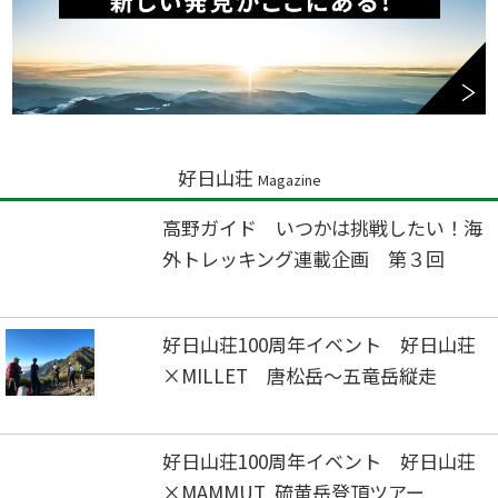
好日山荘
Magazine
高野ガイド いつかは挑戦したい！海
外トレッキング連載企画 第３回
好日山荘100周年イベント 好日山荘
×MILLET 唐松岳～五竜岳縦走
好日山荘100周年イベント 好日山荘
×MAMMUT 硫黄岳登頂ツアー