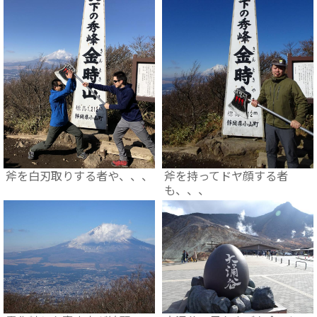
斧を白刃取りする者や、、、
斧を持ってドヤ顔する者
も、、、