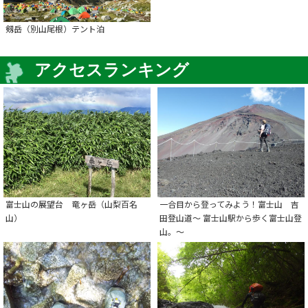
剱岳（別山尾根）テント泊
アクセスランキング
富士山の展望台 竜ヶ岳（山梨百名
一合目から登ってみよう！富士山 吉
山）
田登山道～ 富士山駅から歩く富士山登
山。～