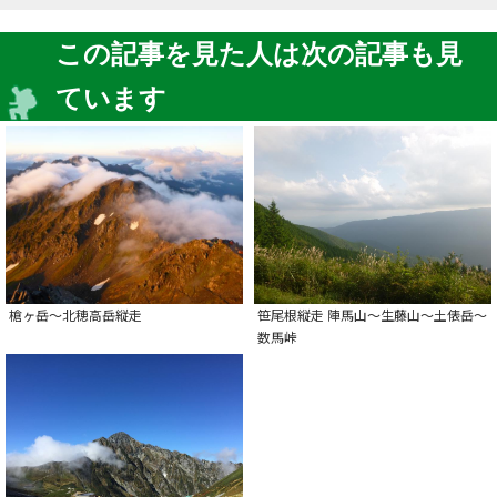
この記事を見た人は次の記事も見
ています
槍ヶ岳～北穂高岳縦走
笹尾根縦走 陣馬山～生藤山～土俵岳～
数馬峠