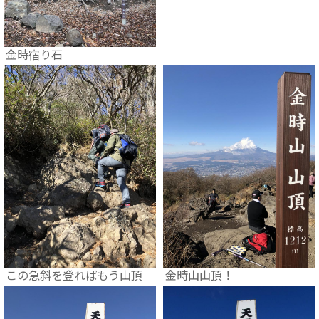
金時宿り石
この急斜を登ればもう山頂
金時山山頂！