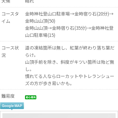
天候
晴れ
コースタ
金時神社登山口駐車場→金時宿り石(20分)→
金時山山頂(50)
イム
金時山山頂→金時宿り石(35分)→金時神社登
山口駐車場(15)
コース状
道の凍結箇所は無し、紅葉が終わり落ち葉だ
らけ。
況
山頂手前を除き、斜度がキツい箇所は殆ど無
し。
慣れてる人ならローカットやトレランシュー
ズの方が歩き易いかも。
難易度