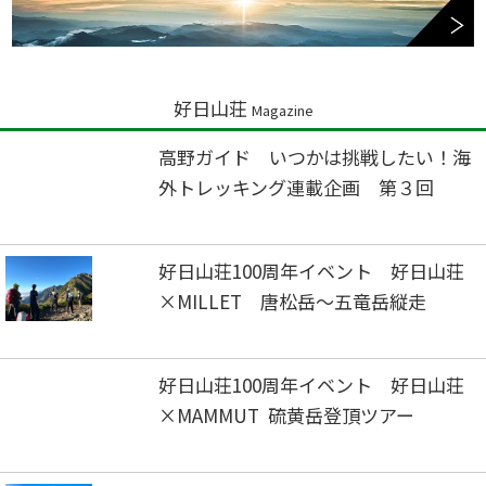
好日山荘
Magazine
高野ガイド いつかは挑戦したい！海
外トレッキング連載企画 第３回
好日山荘100周年イベント 好日山荘
×MILLET 唐松岳～五竜岳縦走
好日山荘100周年イベント 好日山荘
×MAMMUT 硫黄岳登頂ツアー