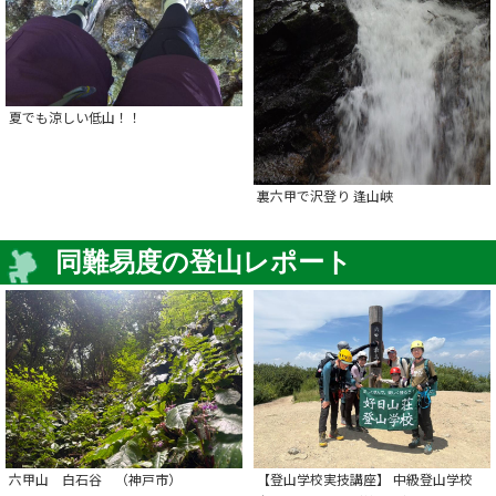
夏でも涼しい低山！！
裏六甲で沢登り 逢山峡
同難易度の登山レポート
六甲山 白石谷 （神戸市）
【登山学校実技講座】 中級登山学校