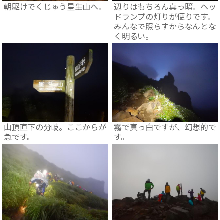
朝駆けでくじゅう星生山へ。
辺りはもちろん真っ暗。ヘッ
ドランプの灯りが便りです。
みんなで照らすからなんとな
く明るい。
山頂直下の分岐。ここからが
霧で真っ白ですが、幻想的で
急です。
す。