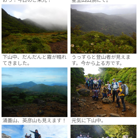
下山中、だんだんと霧が晴れ
うっすらと登山者が見えま
てきました。
す。今から上る方です。
涌蓋山、英彦山も見えます！
元気に下山中。