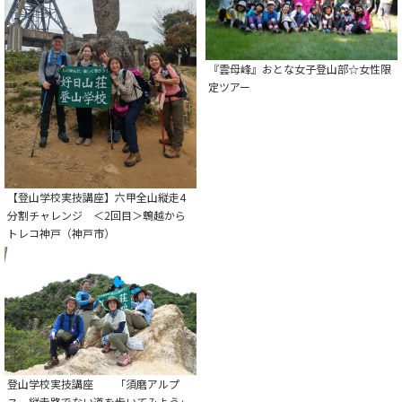
『雲母峰』おとな女子登山部☆女性限
定ツアー
【登山学校実技講座】六甲全山縦走4
分割チャレンジ ＜2回目＞鵯越から
トレコ神戸（神戸市）
登山学校実技講座 「須磨アルプ
ス 縦走路でない道を歩いてみよう」