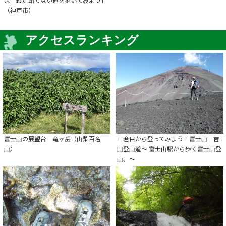
（神戸市）
アクセスランキング
富士山の展望台 竜ヶ岳（山梨百名
一合目から登ってみよう！富士山 吉
山）
田登山道～ 富士山駅から歩く富士山登
山。～