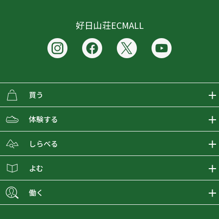
好日山荘ECMALL
買う
ECMALLの商品をさがす
体験する
取り扱いブランド一覧
おとな女子登山部
しらべる
店舗の商品をさがす
登山学校
登山レポート
よむ
ショップブログ
YamaPos
スタートNAVI
ECMedia
働く
会員募集
グラビティリサーチ
山の辞典
ECMALLチャンネル
新卒採用情報