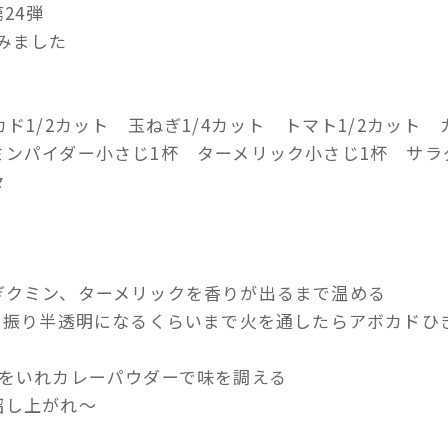
24弾
みました
ド1/2カット 玉ねぎ1/4カット トマト1/2カット 
ミンパイダー小さじ1杯 ターメリック小さじ1杯 サラ
々
ぎクミン、ターメリックを香りが出るまで温める
椒を振り半透明になるくらいまで火を通したらアボカドひ
トをいれカレーパウダーで味を調える
召し上がれ～