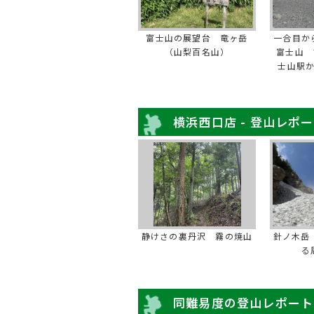
富士山の展望台 竜ヶ岳
一合目か
（山梨百名山）
富士山 
士山駅
横浜西口店 - 登山レポ
静けさの裏丹沢 霧の焼山
針ノ木岳
る
同難易度の登山レポート