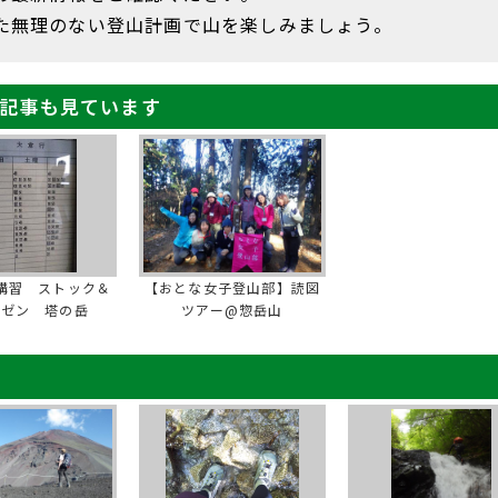
た無理のない登山計画で山を楽しみましょう。
記事も見ています
講習 ストック＆
【おとな女子登山部】読図
イゼン 塔の岳
ツアー@惣岳山