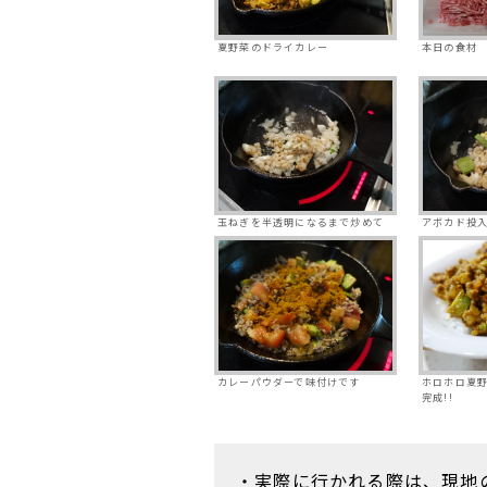
夏野菜のドライカレー
本日の食材
玉ねぎを半透明になるまで炒めて
アボカド投
カレーパウダーで味付けです
ホロホロ夏
完成!!
・実際に行かれる際は、現地