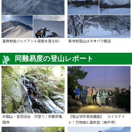
富良野岳ジャイアント尾根を登るBC
新年初登山はネオパラ朝活
同難易度の登山レポート
半国山・音羽渓谷 沢登り / 京都府亀
【登山学校実技講座】 スイカナイ
岡市
ト！万物相と風吹岩（神戸市）