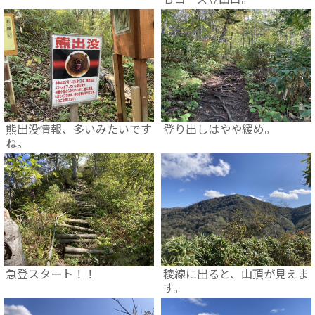
熊出没情報、多いみたいです
登り出しはやや緩め。
ね。
急登スタート！！
稜線に出ると、山頂が見えま
す。