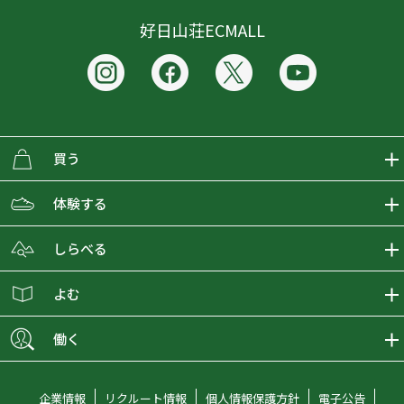
好日山荘ECMALL
買う
ECMALLの商品をさがす
体験する
取り扱いブランド一覧
おとな女子登山部
しらべる
店舗の商品をさがす
登山学校
登山レポート
よむ
ショップブログ
YamaPos
スタートNAVI
ECMedia
働く
会員募集
グラビティリサーチ
山の辞典
ECMALLチャンネル
新卒採用情報
企業情報
リクルート情報
個人情報保護方針
電子公告