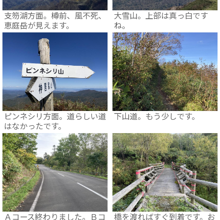
支笏湖方面。樽前、風不死、
大雪山。上部は真っ白です
恵庭岳が見えます。
ね。
ピンネシリ方面。道らしい道
下山道。もう少しです。
はなかったです。
Ａコース終わりました。Ｂコ
橋を渡ればすぐ到着です。お