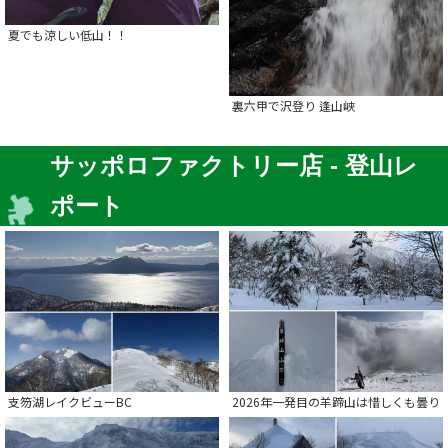
夏でも涼しい低山！！
裏六甲で沢登り 逢山峡
サッポロファクトリー店 - 登山レ
ポート
支笏湖レイクビューBC
2026年一発目の羊蹄山は惜しくも曇り