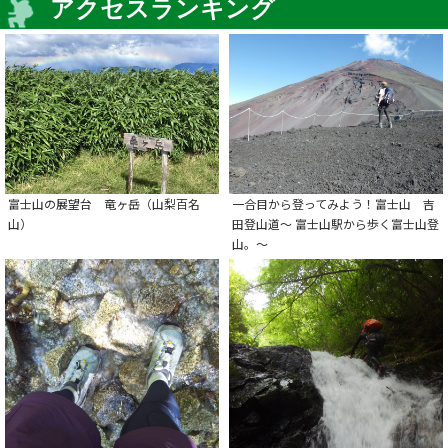
アクセスランキング
富士山の展望台 竜ヶ岳（山梨百名
一合目から登ってみよう！富士山 吉
山）
田登山道～ 富士山駅から歩く富士山登
山。～