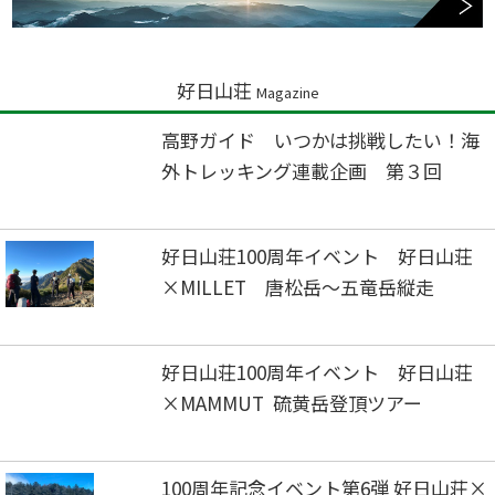
好日山荘
Magazine
高野ガイド いつかは挑戦したい！海
外トレッキング連載企画 第３回
好日山荘100周年イベント 好日山荘
×MILLET 唐松岳～五竜岳縦走
好日山荘100周年イベント 好日山荘
×MAMMUT 硫黄岳登頂ツアー
100周年記念イベント第6弾 好日山荘×