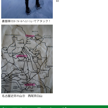
日
裏磐梯ｲｴﾛｰﾌｫｰﾙへｽﾉｰｼｭｰでアタック！
名古屋近郊の山➈ 西尾茶臼山