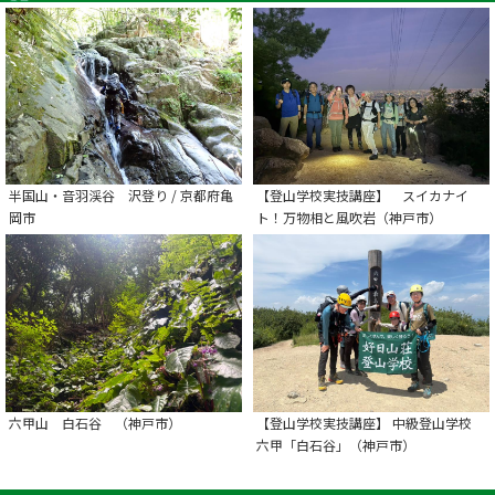
半国山・音羽渓谷 沢登り / 京都府亀
【登山学校実技講座】 スイカナイ
岡市
ト！万物相と風吹岩（神戸市）
六甲山 白石谷 （神戸市）
【登山学校実技講座】 中級登山学校
六甲「白石谷」（神戸市）