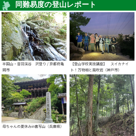
同難易度の登山レポート
半国山・音羽渓谷 沢登り / 京都府亀
【登山学校実技講座】 スイカナイ
岡市
ト！万物相と風吹岩（神戸市）
母ちゃんの夏休みin書写山（兵庫県）