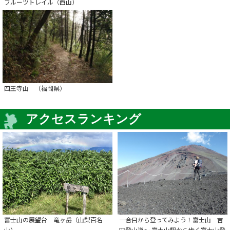
フルーツトレイル（西山）
四王寺山 （福岡県）
アクセスランキング
富士山の展望台 竜ヶ岳（山梨百名
一合目から登ってみよう！富士山 吉
山）
田登山道～ 富士山駅から歩く富士山登