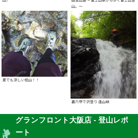
山。～
夏でも涼しい低山！！
裏六甲で沢登り 逢山峡
グランフロント大阪店 - 登山レポ
ート