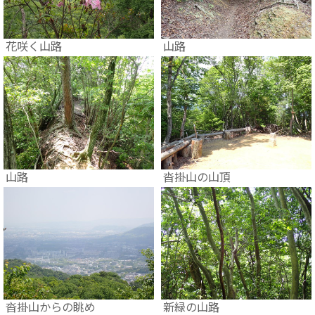
花咲く山路
山路
山路
沓掛山の山頂
沓掛山からの眺め
新緑の山路