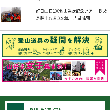
好日山荘100名山選定記念ツアー 秩父
多摩甲斐国立公園 大菩薩嶺
好日山荘 公式アプリ