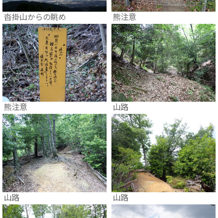
沓掛山からの眺め
熊注意
熊注意
山路
山路
山路