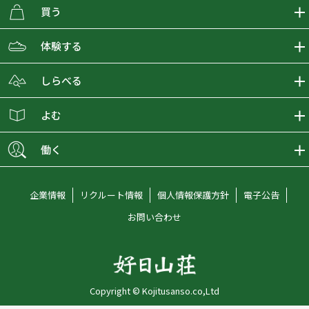
買う
ECMALLの商品をさがす
体験する
取り扱いブランド一覧
おとな女子登山部
しらべる
店舗の商品をさがす
登山学校
登山レポート
よむ
ショップブログ
YamaPos
スタートNAVI
ECMedia
働く
会員募集
グラビティリサーチ
山の辞典
ECMALLチャンネル
新卒採用情報
企業情報
リクルート情報
個人情報保護方針
電子公告
オンラインコンシェルジュ
好日山荘マガジン
中途採用情報
お問い合わせ
好日山荘チャンネル
キャリア採用情報
アルバイト採用情報
Copyright © Kojitusanso.co,Ltd
社員メッセージ