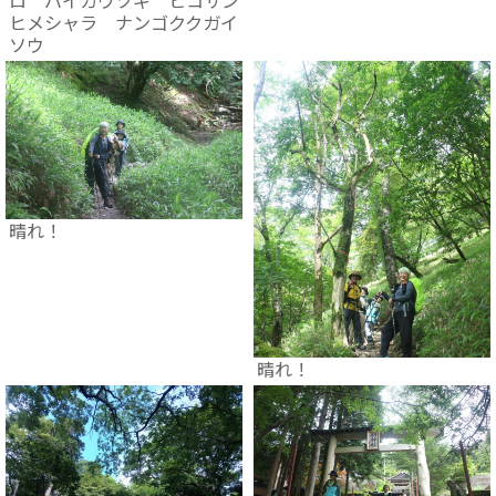
ロ バイカウツギ ヒコサン
ヒメシャラ ナンゴククガイ
ソウ
晴れ！
晴れ！