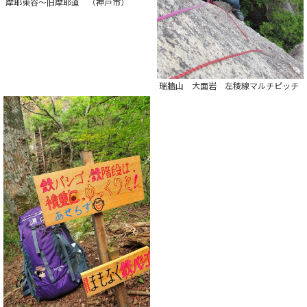
摩耶東谷～旧摩耶道 （神戸市）
瑞牆山 大面岩 左稜線マルチピッチ