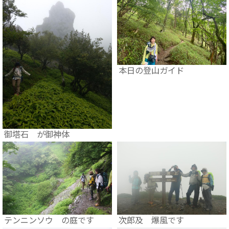
本日の登山ガイド
御塔石 が御神体
テンニンソウ の庭です
次郎及 爆風です