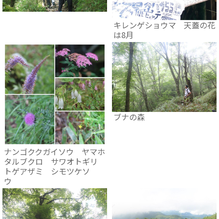
キレンゲショウマ 天蓋の花
は8月
ブナの森
ナンゴククガイソウ ヤマホ
タルブクロ サワオトギリ
トゲアザミ シモツケソ
ウ