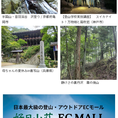
半国山・音羽渓谷 沢登り / 京都府亀
【登山学校実技講座】 スイカナイ
岡市
ト！万物相と風吹岩（神戸市）
母ちゃんの夏休みin書写山（兵庫県）
静けさの裏丹沢 霧の焼山