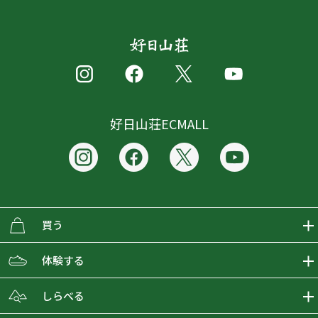
好日山荘ECMALL
買う
ECMALLの商品をさがす
体験する
取り扱いブランド一覧
おとな女子登山部
しらべる