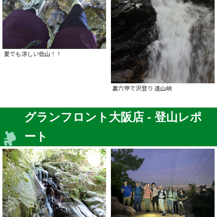
夏でも涼しい低山！！
裏六甲で沢登り 逢山峡
グランフロント大阪店 - 登山レポ
ート