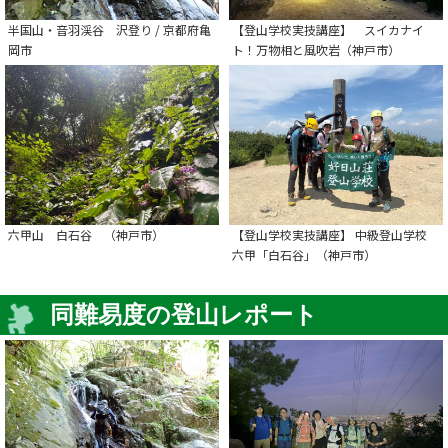
半国山・音羽渓谷 沢登り / 京都府亀
【登山学校実技講座】 スイカナイ
岡市
ト！万物相と風吹岩（神戸市）
六甲山 白石谷 （神戸市）
【登山学校実技講座】 中級登山学校
六甲「白石谷」（神戸市）
同難易度の登山レポート