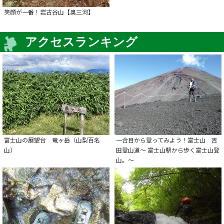
笑顔が一番！岩古谷山【奥三河】
アクセスランキング
富士山の展望台 竜ヶ岳（山梨百名
一合目から登ってみよう！富士山 吉
山）
田登山道～ 富士山駅から歩く富士山登
山。～