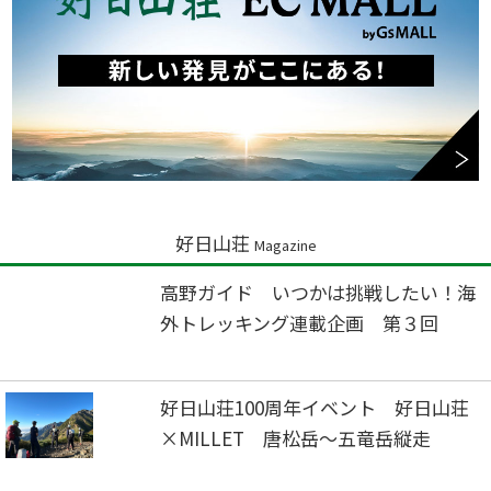
好日山荘
Magazine
高野ガイド いつかは挑戦したい！海
外トレッキング連載企画 第３回
好日山荘100周年イベント 好日山荘
×MILLET 唐松岳～五竜岳縦走