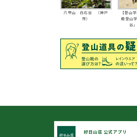
六甲山 白石谷 （神戸
【登山学
市）
級登山
谷
好日山荘 公式アプリ