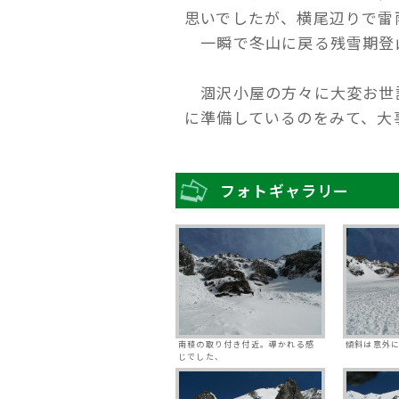
思いでしたが、横尾辺りで雷
一瞬で冬山に戻る残雪期登
涸沢小屋の方々に大変お世
に準備しているのをみて、大
フォトギャラリー
南稜の取り付き付近。導かれる感
傾斜は意外
じでした、