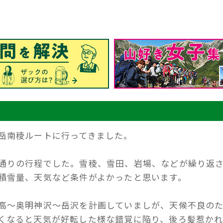
岳南稜ルートに行ってきました。
通りの行程でした。雪稜、雪田、岩場、などが繰り返
積雪量、天気など条件がよかったと思います。
高～奥明神沢～岳沢を計画していましが、天候不良の
くなると天気が好転した様な錯覚に陥り、後ろ髪惹か