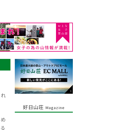
され
好日山荘
Magazine
ため
れる