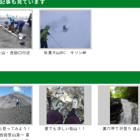
記事も見ています
士山・吉田口付近
伯耆大山BC キリン峠
ら登ってみよう！
夏でも涼しい低山！！
裏六甲で沢登り 逢
吉田登山道～ 富