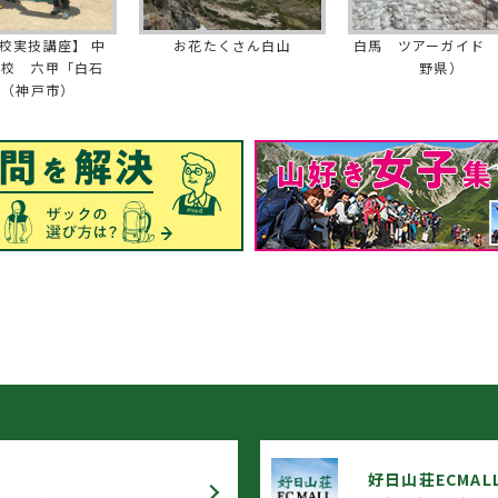
校実技講座】 中
お花たくさん白山
白馬 ツアーガイド
学校 六甲「白石
野県）
」（神戸市）
好日山荘ECMAL