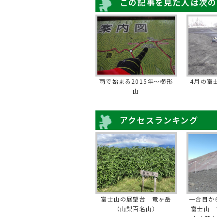
この記事を見た人は次の
雨で始まる2015年～櫛形
4月の富
山
アクセスランキング
富士山の展望台 竜ヶ岳
一合目か
（山梨百名山）
富士山 