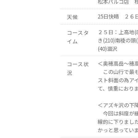
松本パルコ店 
25日快晴 ２６
天候
２５日：上高地(8
コースタ
き(210)南稜の頭
イム
(40)涸沢
＜奥穂高岳～穂
コース状
この山行で最も
況
スト斜面の為ア
て、慎重におり
＜アズキ沢の下
今回は斜度が緩
線的に下りまし
かっと思ってい