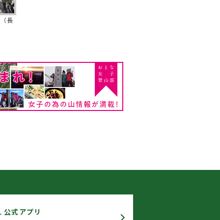
 （長
L 公式アプリ