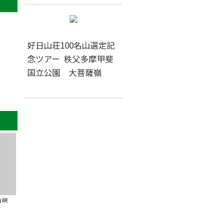
好日山荘100名山選定記
念ツアー 秩父多摩甲斐
国立公園 大菩薩嶺
山峡