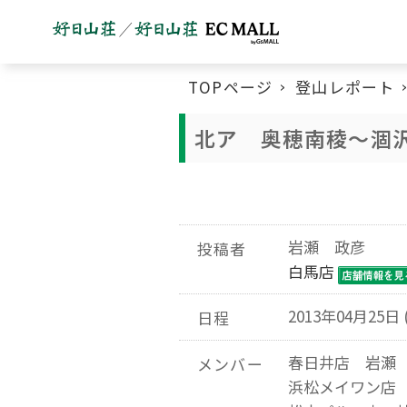
TOPページ
登山レポート
北ア 奥穂南稜～涸
岩瀬 政彦
投稿者
白馬店
2013年04月25日 
日程
春日井店 岩瀬
メンバー
浜松メイワン店