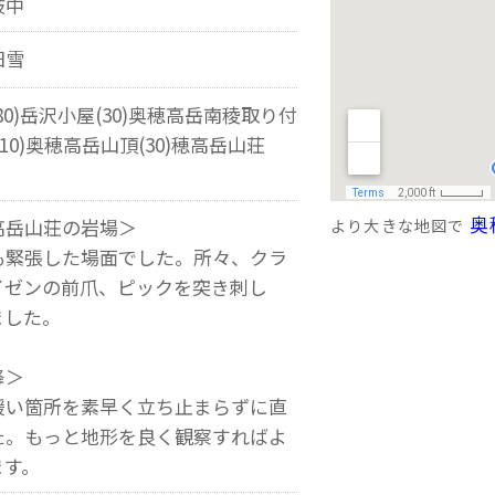
枝中
日雪
0)岳沢小屋(30)奥穂高岳南稜取り付
(10)奥穂高岳山頂(30)穂高岳山荘
奥
高岳山荘の岩場＞
より大きな地図で
緊張した場面でした。所々、クラ
イゼンの前爪、ピックを突き刺し
ました。
降＞
い箇所を素早く立ち止まらずに直
た。もっと地形を良く観察すればよ
ます。