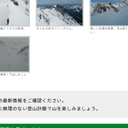
を越えてからの雪稜
みんな大好きジャンダルム。
美しい前穂北尾根。次は登
い！
は素早く下山しましょ
の最新情報をご確認ください。
た無理のない登山計画で山を楽しみましょう。