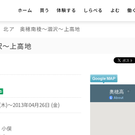
ホーム
買う
体験する
しらべる
よむ
働
北ア 奥穂南稜～涸沢～上高地
沢～上高地
(木)～2013年04月26日 (金)
 小俣