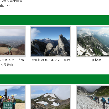
から歩く富士山登
山。～
レッキング 光城
雪化粧の北アルプス・燕岳
唐松岳
山＆長峰山