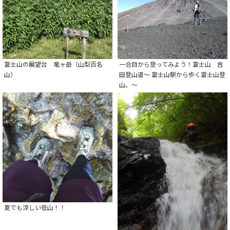
富士山の展望台 竜ヶ岳（山梨百名
一合目から登ってみよう！富士山 吉
山）
田登山道～ 富士山駅から歩く富士山登
山。～
夏でも涼しい低山！！