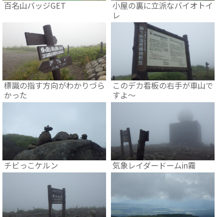
百名山バッジGET
小屋の裏に立派なバイオトイ
レ
標識の指す方向がわかりづら
このデカ看板の右手が車山で
かった
すよ～
チビっこケルン
気象レイダードームin霧