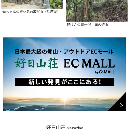
母ちゃんの夏休みin書写山（兵庫県）
静けさの裏丹沢 霧の焼山
好日山荘
Magazine