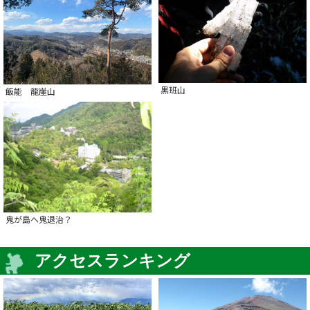
黒班山
飯能 龍崖山
鬼が島へ鬼退治？
アクセスランキング