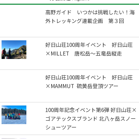
高野ガイド いつかは挑戦したい！海
外トレッキング連載企画 第３回
好日山荘100周年イベント 好日山荘
×MILLET 唐松岳～五竜岳縦走
好日山荘100周年イベント 好日山荘
×MAMMUT 硫黄岳登頂ツアー
100周年記念イベント第6弾 好日山荘×
ゴアテックスブランド 北八ヶ岳スノー
シューツアー