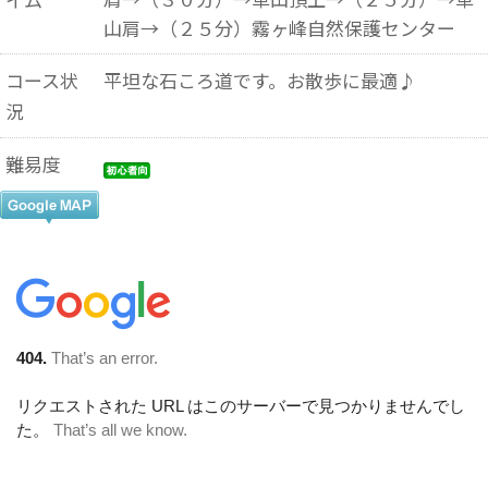
山肩→（２５分）霧ヶ峰自然保護センター
コース状
平坦な石ころ道です。お散歩に最適♪
況
難易度