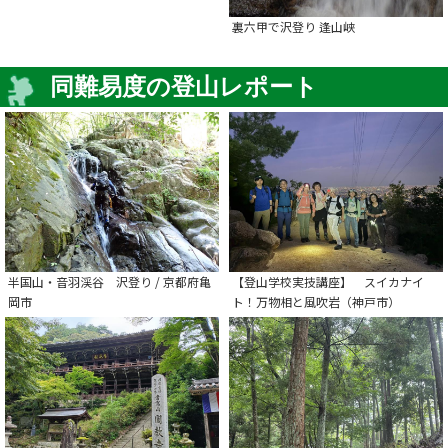
裏六甲で沢登り 逢山峡
同難易度の登山レポート
半国山・音羽渓谷 沢登り / 京都府亀
【登山学校実技講座】 スイカナイ
岡市
ト！万物相と風吹岩（神戸市）