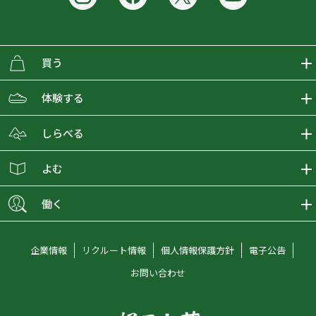
買う
ECMALLの商品をさがす
体験する
取り扱いブランド一覧
おとな女子登山部
しらべる
店舗の商品をさがす
登山学校
登山レポート
よむ
ショップブログ
YamaPos
スタートNAVI
ECMedia
働く
会員募集
グラビティリサーチ
山の辞典
ECMALLチャンネル
新卒採用情報
企業情報
リクルート情報
個人情報保護方針
電子公告
オンラインコンシェルジュ
好日山荘マガジン
中途採用情報
お問い合わせ
好日山荘チャンネル
キャリア採用情報