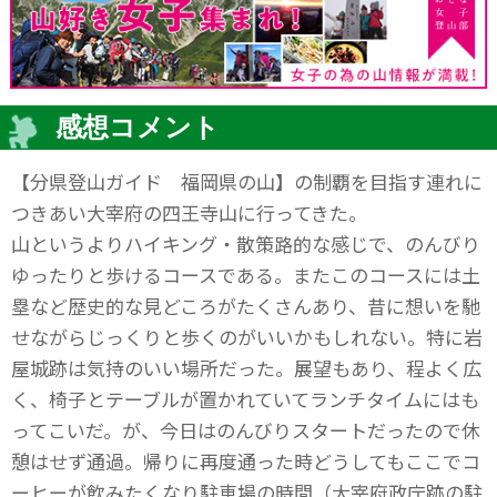
感想コメント
【分県登山ガイド 福岡県の山】の制覇を目指す連れに
つきあい大宰府の四王寺山に行ってきた。
山というよりハイキング・散策路的な感じで、のんびり
ゆったりと歩けるコースである。またこのコースには土
塁など歴史的な見どころがたくさんあり、昔に想いを馳
せながらじっくりと歩くのがいいかもしれない。特に岩
屋城跡は気持のいい場所だった。展望もあり、程よく広
く、椅子とテーブルが置かれていてランチタイムにはも
ってこいだ。が、今日はのんびりスタートだったので休
憩はせず通過。帰りに再度通った時どうしてもここでコ
ーヒーが飲みたくなり駐車場の時間（大宰府政庁跡の駐