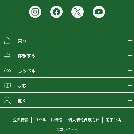
買う
ECMALLの商品をさがす
体験する
取り扱いブランド一覧
おとな女子登山部
しらべる
店舗の商品をさがす
登山学校
登山レポート
よむ
ショップブログ
YamaPos
スタートNAVI
ECMedia
働く
会員募集
グラビティリサーチ
山の辞典
ECMALLチャンネル
新卒採用情報
企業情報
リクルート情報
個人情報保護方針
電子公告
オンラインコンシェルジュ
好日山荘マガジン
中途採用情報
お問い合わせ