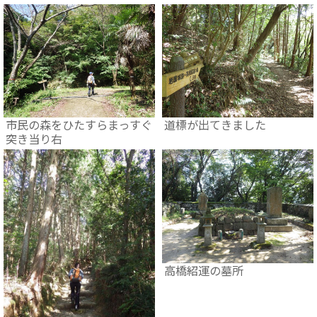
市民の森をひたすらまっすぐ
道標が出てきました
突き当り右
高橋紹運の墓所