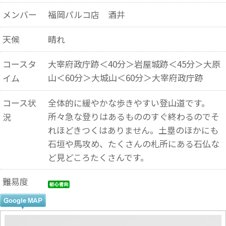
メンバー
福岡パルコ店 酒井
天候
晴れ
コースタ
大宰府政庁跡＜40分＞岩屋城跡＜45分＞大原
山＜60分＞大城山＜60分＞大宰府政庁跡
イム
コース状
全体的に緩やかな歩きやすい登山道です。
所々急な登りはあるもののすぐ終わるのでそ
況
れほどきつくはありません。土塁のほかにも
石垣や馬攻め、たくさんの札所にある石仏な
ど見どころたくさんです。
難易度