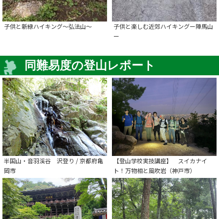
子供と新緑ハイキング～弘法山～
子供と楽しむ近郊ハイキングー陣馬山
ー
同難易度の登山レポート
半国山・音羽渓谷 沢登り / 京都府亀
【登山学校実技講座】 スイカナイ
岡市
ト！万物相と風吹岩（神戸市）