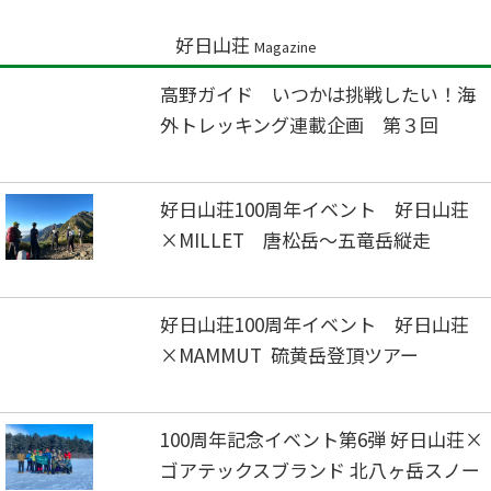
好日山荘
Magazine
高野ガイド いつかは挑戦したい！海
外トレッキング連載企画 第３回
好日山荘100周年イベント 好日山荘
×MILLET 唐松岳～五竜岳縦走
好日山荘100周年イベント 好日山荘
×MAMMUT 硫黄岳登頂ツアー
100周年記念イベント第6弾 好日山荘×
ゴアテックスブランド 北八ヶ岳スノー