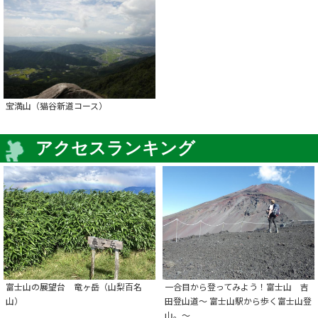
宝満山（猫谷新道コース）
アクセスランキング
富士山の展望台 竜ヶ岳（山梨百名
一合目から登ってみよう！富士山 吉
山）
田登山道～ 富士山駅から歩く富士山登
山。～