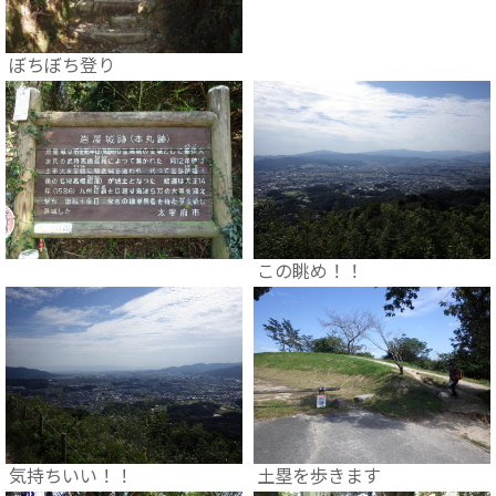
ぼちぼち登り
この眺め！！
気持ちいい！！
土塁を歩きます