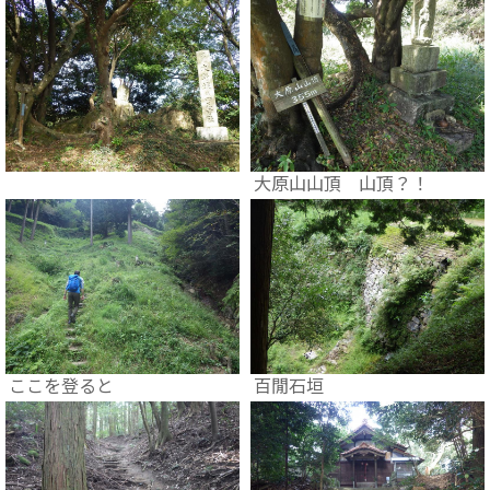
大原山山頂 山頂？！
ここを登ると
百閒石垣