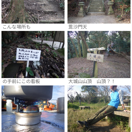
こんな場所も
毘沙門天
の手前にこの看板
大城山山頂 山頂？！