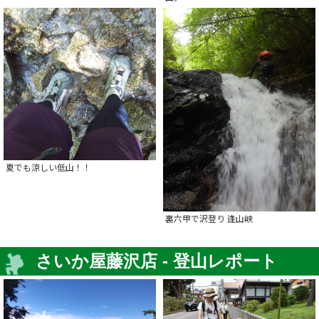
夏でも涼しい低山！！
裏六甲で沢登り 逢山峡
さいか屋藤沢店 - 登山レポート