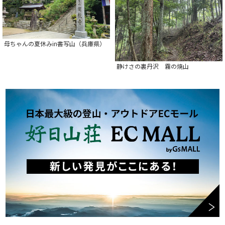
母ちゃんの夏休みin書写山（兵庫県）
静けさの裏丹沢 霧の焼山