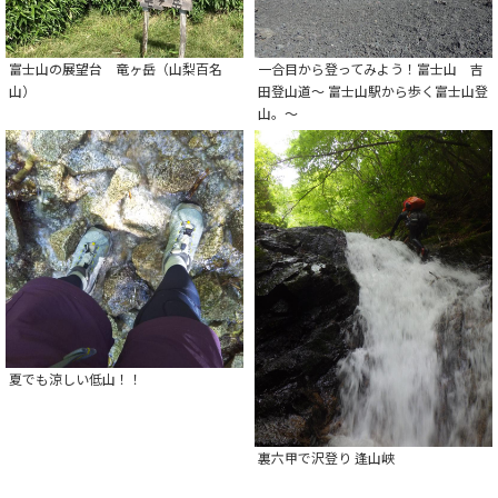
富士山の展望台 竜ヶ岳（山梨百名
一合目から登ってみよう！富士山 吉
山）
田登山道～ 富士山駅から歩く富士山登
山。～
夏でも涼しい低山！！
裏六甲で沢登り 逢山峡