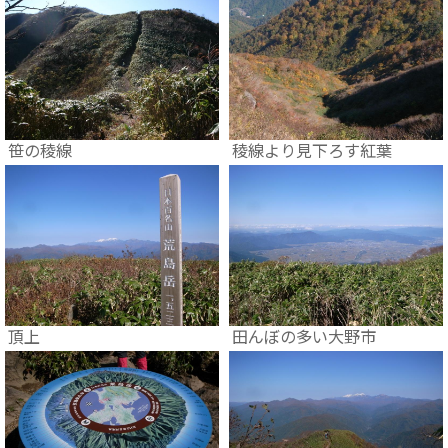
笹の稜線
稜線より見下ろす紅葉
頂上
田んぼの多い大野市