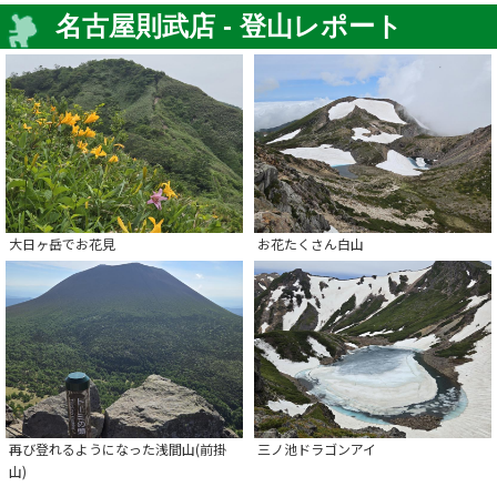
名古屋則武店 - 登山レポート
大日ヶ岳でお花見
お花たくさん白山
再び登れるようになった浅間山(前掛
三ノ池ドラゴンアイ
山)