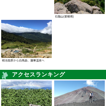
石鎚山(愛媛県)
栂池高原から白馬岳、蓮華温泉へ
アクセスランキング