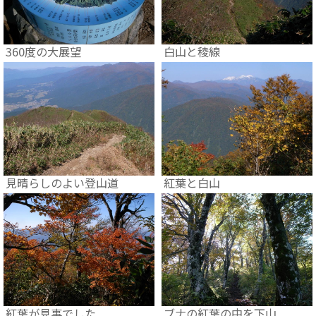
360度の大展望
白山と稜線
見晴らしのよい登山道
紅葉と白山
紅葉が見事でした
ブナの紅葉の中を下山