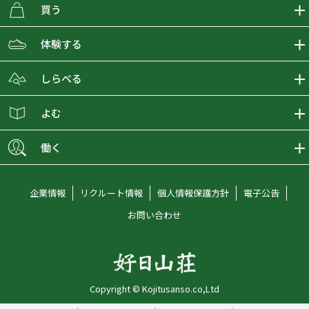
買う
ECMALLの商品をさがす
体験する
取り扱いブランド一覧
おとな女子登山部
しらべる
店舗の商品をさがす
登山学校
登山レポート
よむ
ショップブログ
YamaPos
スタートNAVI
ECMedia
働く
会員募集
グラビティリサーチ
山の辞典
ECMALLチャンネル
新卒採用情報
企業情報
リクルート情報
個人情報保護方針
電子公告
オンラインコンシェルジュ
好日山荘マガジン
中途採用情報
お問い合わせ
好日山荘チャンネル
キャリア採用情報
アルバイト採用情報
Copyright © Kojitusanso.co,Ltd
社員メッセージ