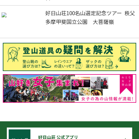
好日山荘100名山選定記念ツアー 秩父
多摩甲斐国立公園 大菩薩嶺
好日山荘 公式アプリ