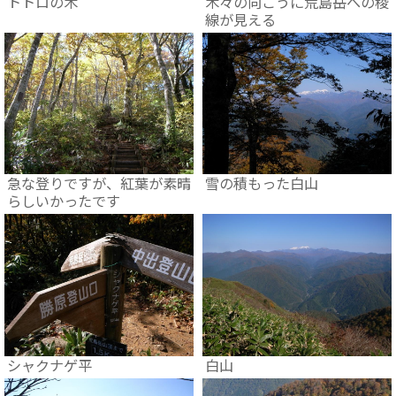
トトロの木
木々の向こうに荒島岳への稜
線が見える
急な登りですが、紅葉が素晴
雪の積もった白山
らしいかったです
シャクナゲ平
白山