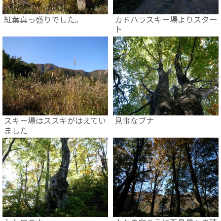
紅葉真っ盛りでした。
カドハラスキー場よりスター
ト
スキー場はススキがはえてい
見事なブナ
ました