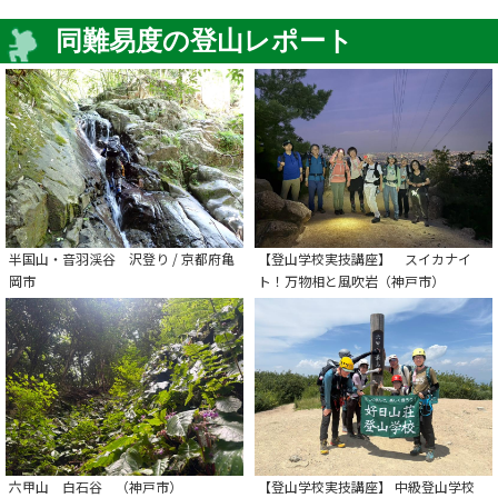
同難易度の登山レポート
半国山・音羽渓谷 沢登り / 京都府亀
【登山学校実技講座】 スイカナイ
岡市
ト！万物相と風吹岩（神戸市）
六甲山 白石谷 （神戸市）
【登山学校実技講座】 中級登山学校