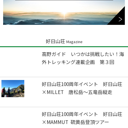
好日山荘
Magazine
高野ガイド いつかは挑戦したい！海
外トレッキング連載企画 第３回
好日山荘100周年イベント 好日山荘
×MILLET 唐松岳～五竜岳縦走
好日山荘100周年イベント 好日山荘
×MAMMUT 硫黄岳登頂ツアー