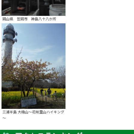
岡山県 笠岡市 神島八十八か所
三浦半島 大楠山～花咲里山ハイキング
～