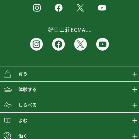
好日山荘ECMALL
買う
ECMALLの商品をさがす
体験する
取り扱いブランド一覧
おとな女子登山部
しらべる
店舗の商品をさがす
登山学校
登山レポート
よむ
ショップブログ
YamaPos
スタートNAVI
ECMedia
働く