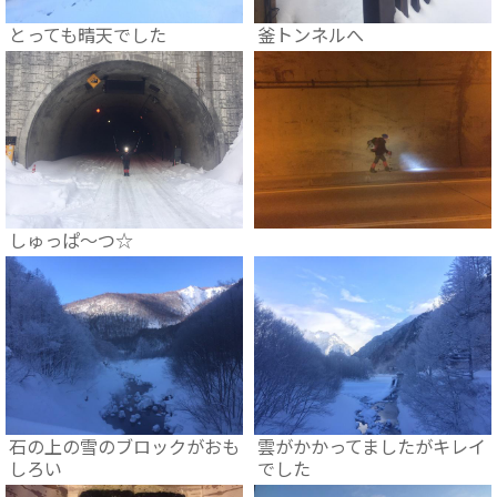
とっても晴天でした
釜トンネルへ
しゅっぱ～つ☆
石の上の雪のブロックがおも
雲がかかってましたがキレイ
しろい
でした