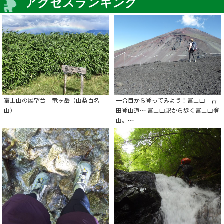
アクセスランキング
富士山の展望台 竜ヶ岳（山梨百名
一合目から登ってみよう！富士山 吉
山）
田登山道～ 富士山駅から歩く富士山登
山。～