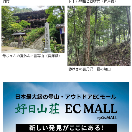
岡市
ト！万物相と風吹岩（神戸市）
母ちゃんの夏休みin書写山（兵庫県）
静けさの裏丹沢 霧の焼山