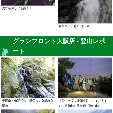
夏でも涼しい低山！！
裏六甲で沢登り 逢山峡
グランフロント大阪店 - 登山レポ
ート
半国山・音羽渓谷 沢登り / 京都府亀
【登山学校実技講座】 スイカナイ
岡市
ト！万物相と風吹岩（神戸市）