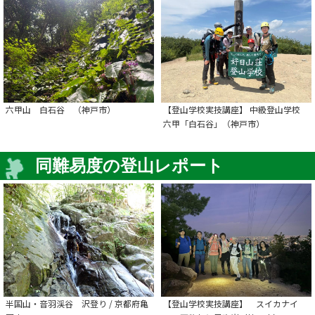
六甲山 白石谷 （神戸市）
【登山学校実技講座】 中級登山学校
六甲「白石谷」（神戸市）
同難易度の登山レポート
半国山・音羽渓谷 沢登り / 京都府亀
【登山学校実技講座】 スイカナイ