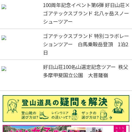
100周年記念イベント第6弾 好日山荘×
ゴアテックスブランド 北八ヶ岳スノー
シューツアー
ゴアテックスブランド 特別コラボレー
ションツアー 白馬乗鞍岳登頂 1泊2
日
好日山荘100名山選定記念ツアー 秩父
多摩甲斐国立公園 大菩薩嶺