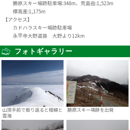
勝原スキー場跡駐車場:348m、荒島岳:1,523m
標高差:1,175m
【アクセス】
カドハラスキー場跡駐車場
永平寺大野道路 大野より12km
フォトギャラリー
山頂手前で振り返ると稜線と
勝原スキー場跡を出発
雲海