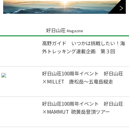
好日山荘
Magazine
高野ガイド いつかは挑戦したい！海
外トレッキング連載企画 第３回
好日山荘100周年イベント 好日山荘
×MILLET 唐松岳～五竜岳縦走
好日山荘100周年イベント 好日山荘
×MAMMUT 硫黄岳登頂ツアー