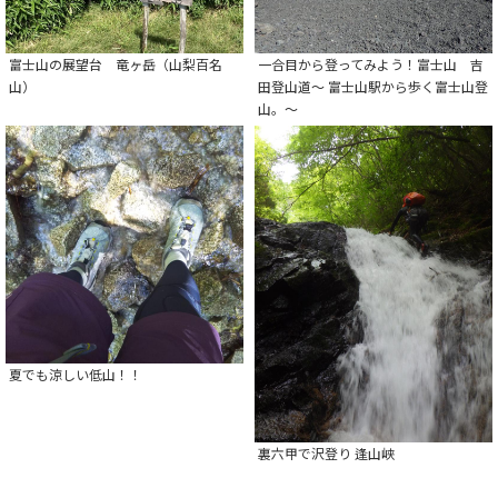
富士山の展望台 竜ヶ岳（山梨百名
一合目から登ってみよう！富士山 吉
山）
田登山道～ 富士山駅から歩く富士山登
山。～
夏でも涼しい低山！！
裏六甲で沢登り 逢山峡