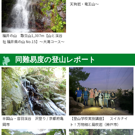
天狗岩・竜王山～
福井の山 取立山1,307m【山と渓谷
社 福井県の山 No.15】～大滝コース～
同難易度の登山レポート
半国山・音羽渓谷 沢登り / 京都府亀
【登山学校実技講座】 スイカナイ
岡市
ト！万物相と風吹岩（神戸市）