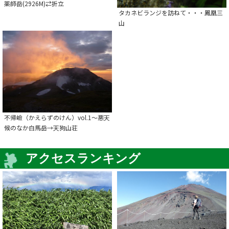
薬師岳(2926M)⇄折立
タカネビランジを訪ねて・・・鳳凰三
山
不帰嶮（かえらずのけん）vol.1～悪天
候のなか白馬岳→天狗山荘
アクセスランキング