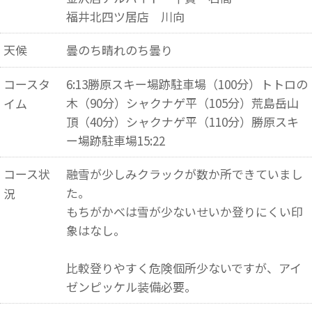
福井北四ツ居店 川向
天候
曇のち晴れのち曇り
コースタ
6:13勝原スキー場跡駐車場（100分）トトロの
木（90分）シャクナゲ平（105分）荒島岳山
イム
頂（40分）シャクナゲ平（110分）勝原スキ
ー場跡駐車場15:22
コース状
融雪が少しみクラックが数か所できていまし
た。
況
もちがかべは雪が少ないせいか登りにくい印
象はなし。
比較登りやすく危険個所少ないですが、アイ
ゼンピッケル装備必要。