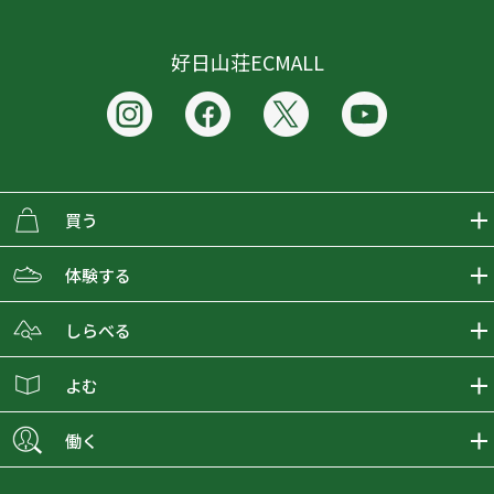
好日山荘ECMALL
買う
ECMALLの商品をさがす
体験する
取り扱いブランド一覧
おとな女子登山部
しらべる
店舗の商品をさがす
登山学校
登山レポート
よむ
ショップブログ
YamaPos
スタートNAVI
ECMedia
働く
会員募集
グラビティリサーチ
山の辞典
ECMALLチャンネル
新卒採用情報