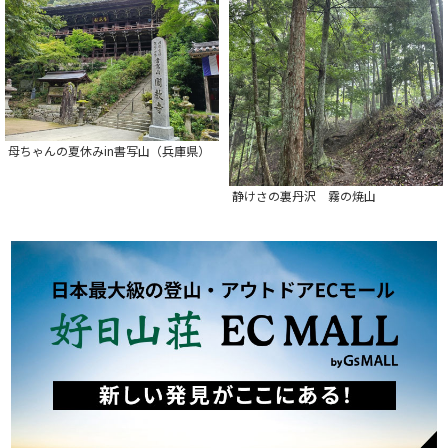
母ちゃんの夏休みin書写山（兵庫県）
静けさの裏丹沢 霧の焼山