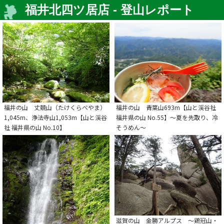
福井北四ツ居店 - 登山レポート
福井の山 丈競山（たけくらべやま）
福井の山 青葉山693m【山と渓谷社
1,045m、浄法寺山1,053m【山と渓谷
福井県の山 No.55】～夏を先取り、冷
社 福井県の山 No.10】
そうめん～
滋賀の山 金勝アルプス ～鶏冠山・