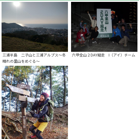
三浦半島 二子山と三浦アルプス～冬
六甲全山２DAY縦走 I（アイ）チーム
晴れの里山をめぐる～