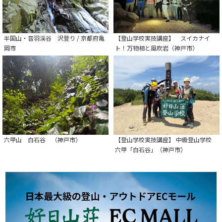
半国山・音羽渓谷 沢登り / 京都府亀
【登山学校実技講座】 スイカナイ
岡市
ト！万物相と風吹岩（神戸市）
六甲山 白石谷 （神戸市）
【登山学校実技講座】 中級登山学校
六甲「白石谷」（神戸市）