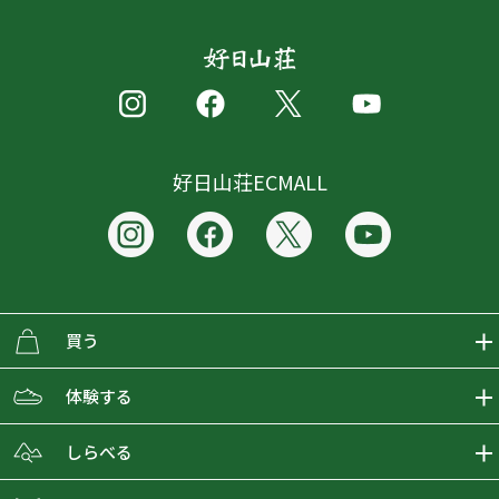
好日山荘ECMALL
買う
ECMALLの商品をさがす
体験する
取り扱いブランド一覧
おとな女子登山部
しらべる
店舗の商品をさがす
登山学校