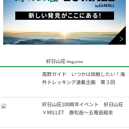
好日山荘
Magazine
高野ガイド いつかは挑戦したい！海
外トレッキング連載企画 第３回
好日山荘100周年イベント 好日山荘
×MILLET 唐松岳～五竜岳縦走