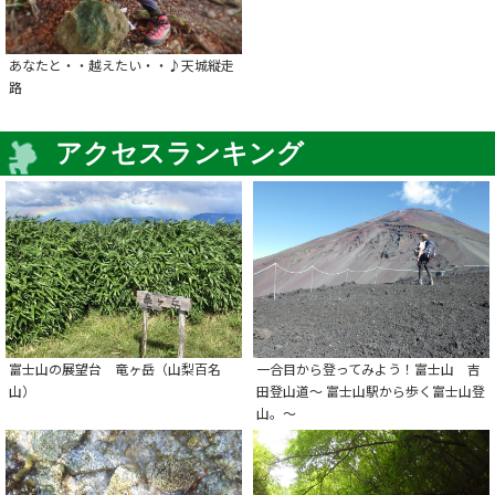
あなたと・・越えたい・・♪天城縦走
路
アクセスランキング
富士山の展望台 竜ヶ岳（山梨百名
一合目から登ってみよう！富士山 吉
山）
田登山道～ 富士山駅から歩く富士山登
山。～