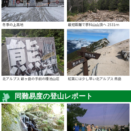
冬季の上高地
最短距離で蓼科山山頂へ 2531ｍ
北アルプス 爺ヶ岳の手前の種池山荘
紅葉には少し早い北アルプス 燕岳
同難易度の登山レポート