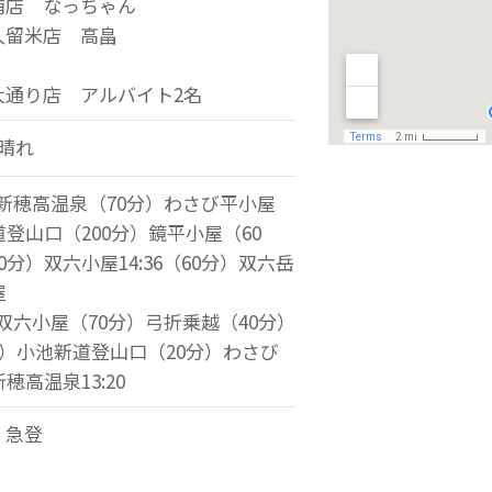
浦店 なっちゃん
久留米店 高畠
大通り店 アルバイト2名
:晴れ
58新穂高温泉（70分）わさび平小屋
道登山口（200分）鏡平小屋（60
分）双六小屋14:36（60分）双六岳
屋
20双六小屋（70分）弓折乗越（40分）
分）小池新道登山口（20分）わさび
穂高温泉13:20
、急登