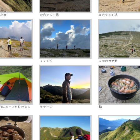
六小屋
双六テント場
双六テント場
てくてく
天空の滑走路
4にタープを付けまし
キラーン
鍋