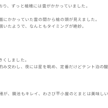
おり、ずっと槍穂には雲がかかっていました。
面にかかっていた雲の間から槍の頭が見えました。
覗いたようで、なんともタイミングが絶妙。
きくしました。
酌み交わし、夜には星を眺め、定番だけどテント泊の
穂が、鏡池もキレイ、わさび平小屋のとまとは美味し