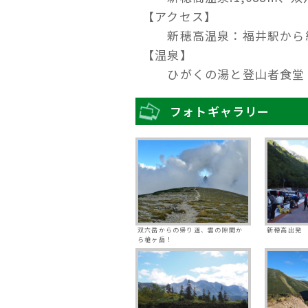
【アクセス】
新穂高温泉：福井駅から約1
【温泉】
ひがくの湯と登山者食堂（
フォトギャラリー
双六岳からの帰り道、雲の隙間か
新穂高出発
ら槍ヶ岳！