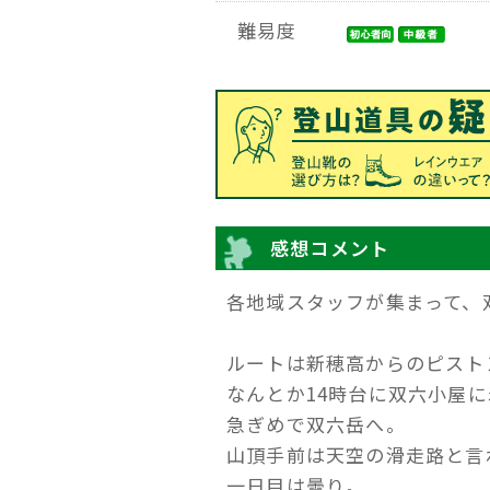
難易度
感想コメント
各地域スタッフが集まって、
ルートは新穂高からのピスト
なんとか14時台に双六小屋
急ぎめで双六岳へ。
山頂手前は天空の滑走路と言
一日目は曇り。