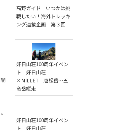
高野ガイド いつかは挑
戦したい！海外トレッキ
ング連載企画 第３回
好日山荘100周年イベン
ト 好日山荘
醍醐
×MILLET 唐松岳～五
竜岳縦走
い。
好日山荘100周年イベン
ト 好日山荘