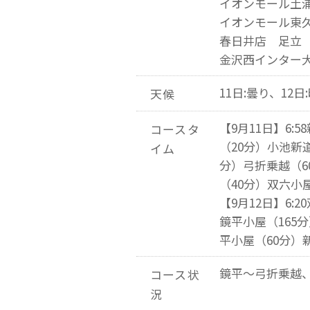
イオンモール土
イオンモール東
春日井店 足立
金沢西インター
11日:曇り、12日
天候
【9月11日】6:
コースタ
（20分）小池新
イム
分）弓折乗越（60
（40分）双六小
【9月12日】6:
鏡平小屋（165
平小屋（60分）新
鏡平～弓折乗越
コース状
況