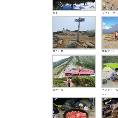
鏡平
もうすぐ双
双六山頂
晴れてきた
双六小屋
カミナドーム
た。