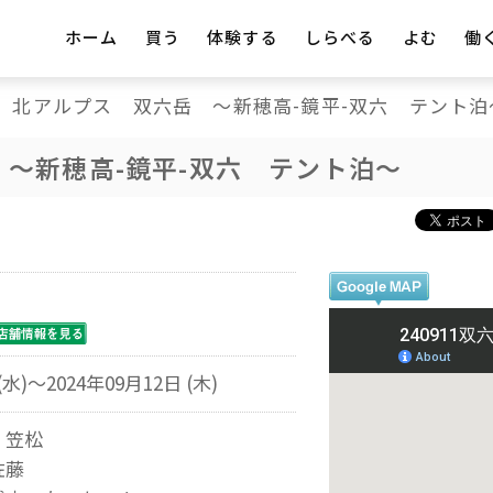
ホーム
買う
体験する
しらべる
よむ
働
北アルプス 双六岳 ～新穂高-鏡平-双六 テント泊
～新穂高-鏡平-双六 テント泊～
(水)～2024年09月12日 (木)
 笠松
佐藤