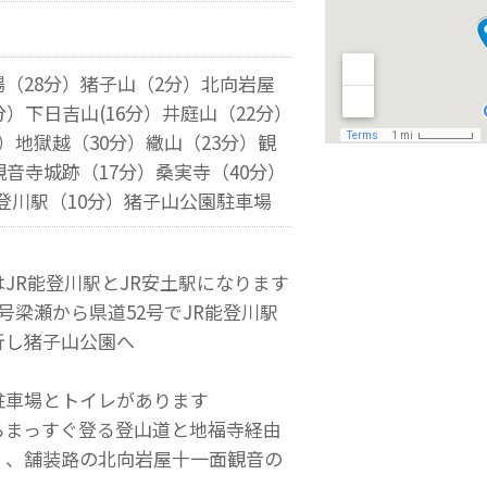
（28分）猪子山（2分）北向岩屋
分）下日吉山(16分）井庭山（22分）
）地獄越（30分）繖山（23分）観
観音寺城跡（17分）桑実寺（40分）
能登川駅（10分）猪子山公園駐車場
JR能登川駅とJR安土駅になります
号梁瀬から県道52号でJR能登川駅
折し猪子山公園へ
駐車場とトイレがあります
らまっすぐ登る登山道と地福寺経由
）、舗装路の北向岩屋十一面観音の