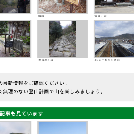
繖山
観音正寺
山
参道の石段
JR安土駅から繖山
の最新情報をご確認ください。
た無理のない登山計画で山を楽しみましょう。
記事も見ています