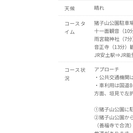
晴れ
天候
猪子山公園駐車場
コースタ
十一面観音（10
イム
雨宮龍神社（7分
音正寺（13分）
JR安土駅⇒JR
アプローチ
コース状
・公共交通機関は
況
・車利用は国道8
方面、垣見で左
①猪子山公園に
②猪子山公園か
（善福寺で合流