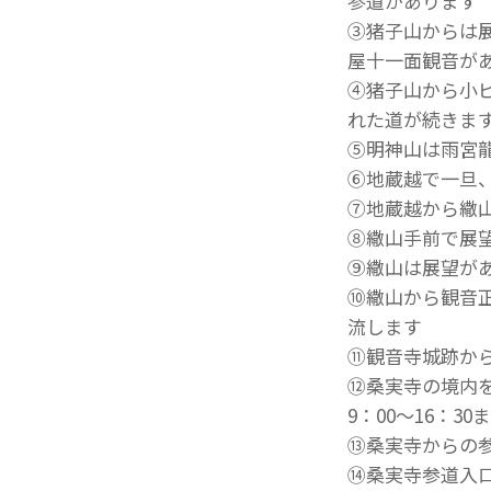
参道があります
③猪子山からは
屋十一面観音が
④猪子山から小
れた道が続きま
⑤明神山は雨宮
⑥地蔵越で一旦
⑦地蔵越から繖
⑧繖山手前で展
⑨繖山は展望が
⑩繖山から観音
流します
⑪観音寺城跡か
⑫桑実寺の境内を
9：00～16：30
⑬桑実寺からの
⑭桑実寺参道入口