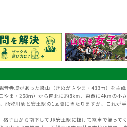
観音寺城があった繖山（きぬがさやま・433ｍ）を主峰
やま・268ｍ）から南北に約8km、東西に4kmの小
ば、能登川駅と安土駅の1区間に当たりますが、これが手
。
、猪子山から南下してJR安土駅に抜けて電車で帰って