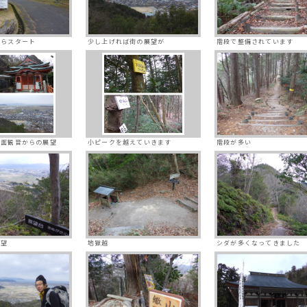
からスタート
少し上げれば街の展望が
階段で整備されています
一面観音からの展望
小ピークを越えていきます
階段が多い
展望
地獄越
シダが多くなってきました