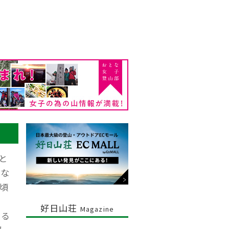
と
さな
頃
好日山荘
Magazine
くる