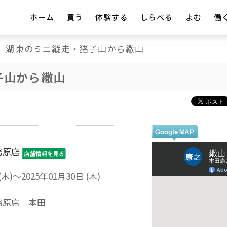
ホーム
買う
体験する
しらべる
よむ
働
湖東のミニ縦走・猪子山から繖山
子山から繖山
務原店
(木)～2025年01月30日 (木)
務原店 本田