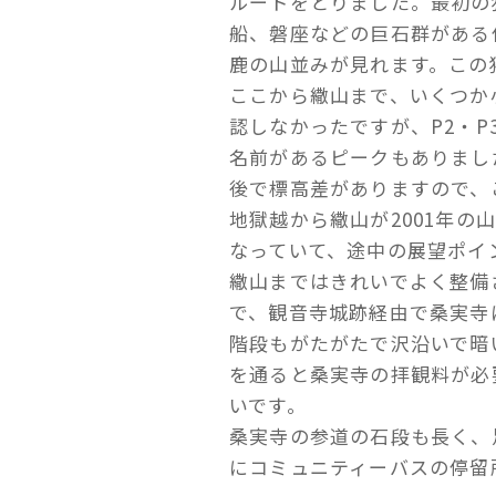
ルートをとりました。最初の
船、磐座などの巨石群がある
鹿の山並みが見れます。この
ここから繖山まで、いくつか
認しなかったですが、P2・P
名前があるピークもありまし
後で標高差がありますので、
地獄越から繖山が2001年
なっていて、途中の展望ポイ
繖山まではきれいでよく整備
で、観音寺城跡経由で桑実寺
階段もがたがたで沢沿いで暗
を通ると桑実寺の拝観料が必
いです。
桑実寺の参道の石段も長く、
にコミュニティーバスの停留