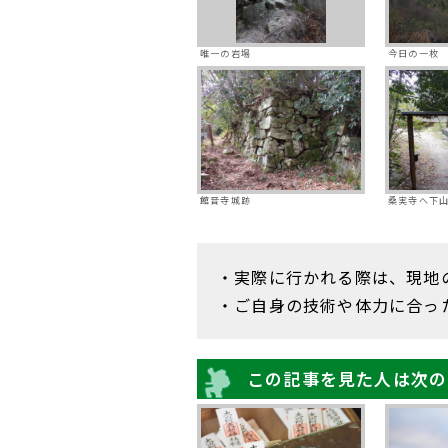
唯一の岩場
今日の一枚
館音寺城跡
桑実寺へ下
・実際に行かれる際は、現地
・ご自身の技術や体力に合っ
この記事を見た人は次の