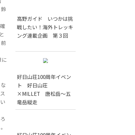
岩
や鈴
高野ガイド いつかは挑
確
戦したい！海外トレッキ
と
ング連載企画 第３回
の前
線に
の
好日山荘100周年イベン
急な
ト 好日山荘
ス
×MILLET 唐松岳～五
とい
竜岳縦走
ころ
た。
好日山荘100周年イベン