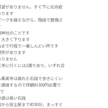
展望がありません、すぐ下に北向岩
あります
ピークを越えながら、階段で整備さ
す
龍神社のことです
、大きく下ります
山まで行程で一番しんどい所です
望所があります
ありません
正寺に行くには2通りあり、いずれ合
ら桑実寺は崩れた石段で歩きにくい
通過するので拝観料300円必要で
まで
参道は長い石段
から安土駅まで約30分、まっすぐ