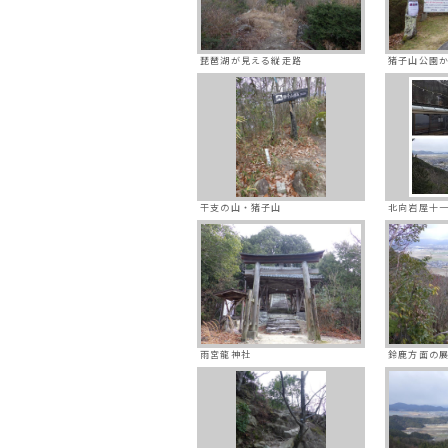
琵琶湖が見える縦走路
猪子山公園
干支の山・猪子山
北向岩屋十
雨宮龍神社
鈴鹿方面の