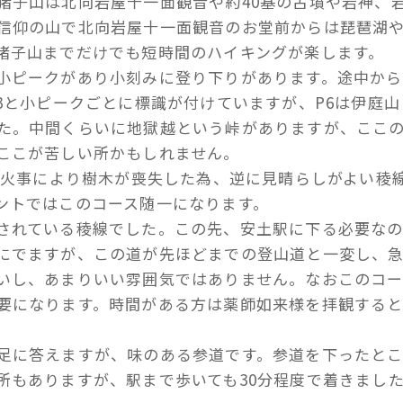
猪子山は北向岩屋十一面観音や約40基の古墳や岩神、
信仰の山で北向岩屋十一面観音のお堂前からは琵琶湖
猪子山までだけでも短時間のハイキングが楽します。
小ピークがあり小刻みに登り下りがあります。途中から
3と小ピークごとに標識が付けていますが、P6は伊庭山
た。中間くらいに地獄越という峠がありますが、ここ
ここが苦しい所かもしれません。
の山火事により樹木が喪失した為、逆に見晴らしがよい稜
ントではこのコース随一になります。
されている稜線でした。この先、安土駅に下る必要な
にでますが、この道が先ほどまでの登山道と一変し、
いし、あまりいい雰囲気ではありません。なおこのコー
要になります。時間がある方は薬師如来様を拝観する
足に答えますが、味のある参道です。参道を下ったと
所もありますが、駅まで歩いても30分程度で着きまし