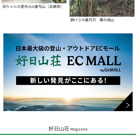
母ちゃんの夏休みin書写山（兵庫県）
静けさの裏丹沢 霧の焼山
好日山荘
Magazine