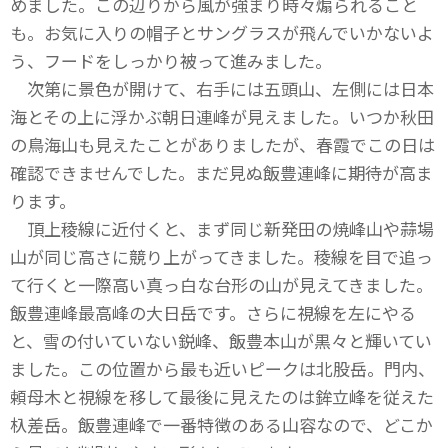
めました。この辺りから風が強まり時々煽られること
も。お気に入りの帽子とサングラスが飛んでいかないよ
う、フードをしっかり被って進みました。
次第に景色が開けて、右手には五頭山、左側には日本
海とその上に浮かぶ朝日連峰が見えました。いつか秋田
の鳥海山も見えたことがありましたが、春霞でこの日は
確認できませんでした。まだ見ぬ飯豊連峰に期待が高ま
ります。
頂上稜線に近付くと、まず同じ新発田の焼峰山や蒜場
山が同じ高さに競り上がってきました。稜線を目で追っ
て行くと一際高い真っ白な台形の山が見えてきました。
飯豊連峰最高峰の大日岳です。さらに視線を左にやる
と、雪の付いていない鋭峰、飯豊本山が黒々と輝いてい
ました。この位置から最も近いピークは北股岳。門内、
頼母木と視線を移して最後に見えたのは鉾立峰を従えた
杁差岳。飯豊連峰で一番特徴のある山容なので、どこか