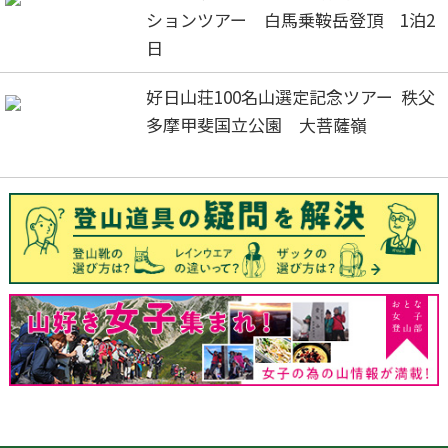
ションツアー 白馬乗鞍岳登頂 1泊2
日
好日山荘100名山選定記念ツアー 秩父
多摩甲斐国立公園 大菩薩嶺