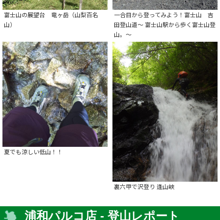
富士山の展望台 竜ヶ岳（山梨百名
一合目から登ってみよう！富士山 吉
山）
田登山道～ 富士山駅から歩く富士山登
山。～
夏でも涼しい低山！！
裏六甲で沢登り 逢山峡
浦和パルコ店 - 登山レポート