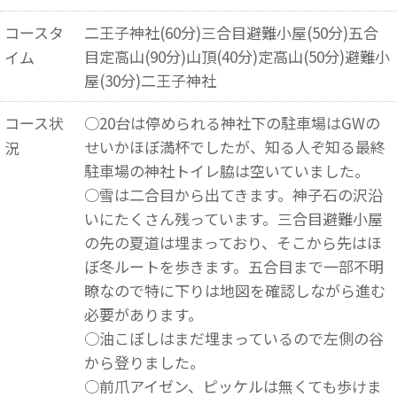
コースタ
二王子神社(60分)三合目避難小屋(50分)五合
目定高山(90分)山頂(40分)定高山(50分)避難小
イム
屋(30分)二王子神社
コース状
○20台は停められる神社下の駐車場はGWの
せいかほぼ満杯でしたが、知る人ぞ知る最終
況
駐車場の神社トイレ脇は空いていました。
○雪は二合目から出てきます。神子石の沢沿
いにたくさん残っています。三合目避難小屋
の先の夏道は埋まっており、そこから先はほ
ぼ冬ルートを歩きます。五合目まで一部不明
瞭なので特に下りは地図を確認しながら進む
必要があります。
○油こぼしはまだ埋まっているので左側の谷
から登りました。
○前爪アイゼン、ピッケルは無くても歩けま