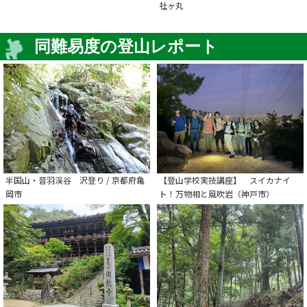
社ヶ丸
同難易度の登山レポート
半国山・音羽渓谷 沢登り / 京都府亀
【登山学校実技講座】 スイカナイ
岡市
ト！万物相と風吹岩（神戸市）