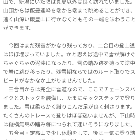
山で、新潟にいた頃は真夏以外は良く訪れていました。
山頂からは飯豊連峰を端から端まで眺めることができ、
遠く山深い飯豊山に行かなくともその一端を味わうこと
ができます。
今回はまだ残雪がかなり残っており、二合目の登山道
はほぼ埋まっていました。かと思えば途中で雪が解けぐ
ちゃぐちゃの泥濘になったり、雪の踏み跡を辿って途中
で岩に跳び移ったり、残雪期ならではのルート取りでス
ピードがなかなか上がりませんでした。
三合目からは完全に雪道なので、ここでチェーンスパ
イクとストックを装備し、たまにキックステップで登り
ました。雪は柔らかく蹴りこんだ足が良く刺さります。
たくさんのトレースで登りはほぼ迷いませんが、下山時
は縦横無尽の踏み跡につられて迷いそうになりました。
五合目・定高山で少し休憩をして、後は一気に登り詰