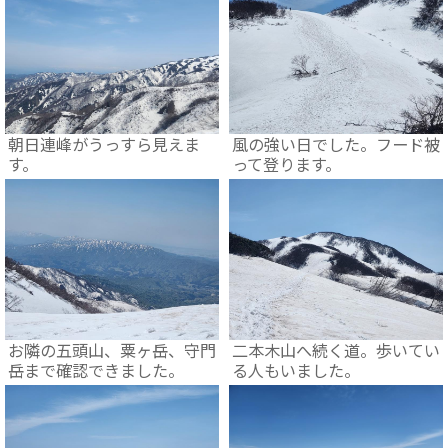
朝日連峰がうっすら見えま
風の強い日でした。フード被
す。
って登ります。
お隣の五頭山、粟ヶ岳、守門
二本木山へ続く道。歩いてい
岳まで確認できました。
る人もいました。