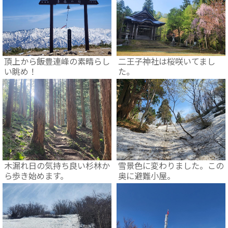
頂上から飯豊連峰の素晴らし
二王子神社は桜咲いてまし
い眺め！
た。
木漏れ日の気持ち良い杉林か
雪景色に変わりました。この
ら歩き始めます。
奥に避難小屋。