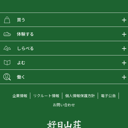
買う
ECMALLの商品をさがす
体験する
取り扱いブランド一覧
おとな女子登山部
しらべる
店舗の商品をさがす
登山学校
登山レポート
よむ
ショップブログ
YamaPos
スタートNAVI
ECMedia
働く
会員募集
グラビティリサーチ
山の辞典
ECMALLチャンネル
新卒採用情報
企業情報
リクルート情報
個人情報保護方針
電子公告
オンラインコンシェルジュ
好日山荘マガジン
中途採用情報
お問い合わせ
好日山荘チャンネル
キャリア採用情報
アルバイト採用情報