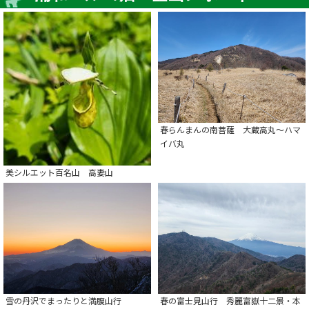
春らんまんの南菩薩 大蔵高丸～ハマ
イバ丸
美シルエット百名山 高妻山
春の富士見山行 秀麗富嶽十二景・本
雪の丹沢でまったりと満腹山行