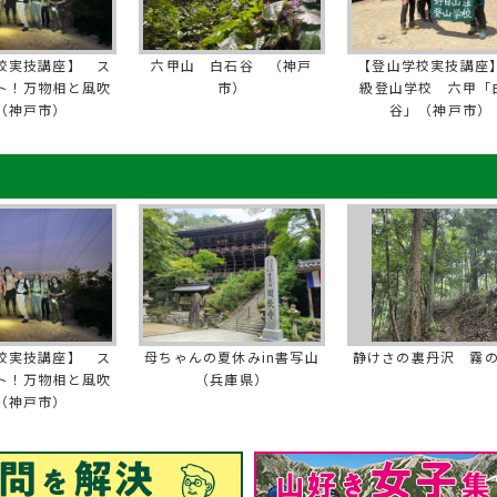
校実技講座】 ス
六甲山 白石谷 （神戸
【登山学校実技講座】
ト！万物相と風吹
市）
級登山学校 六甲「
（神戸市）
谷」（神戸市）
校実技講座】 ス
母ちゃんの夏休みin書写山
静けさの裏丹沢 霧
ト！万物相と風吹
（兵庫県）
（神戸市）