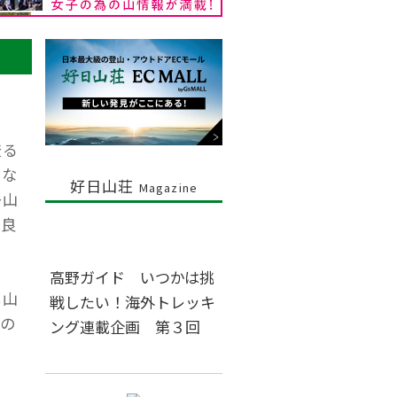
登る
いな
好日山荘
Magazine
掛山
の良
高野ガイド いつかは挑
北山
戦したい！海外トレッキ
の
ング連載企画 第３回