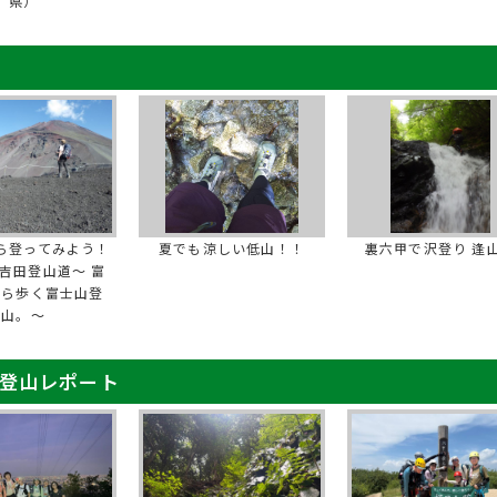
県）
ら登ってみよう！
夏でも涼しい低山！！
裏六甲で沢登り 逢
吉田登山道～ 富
から歩く富士山登
山。～
 登山レポート