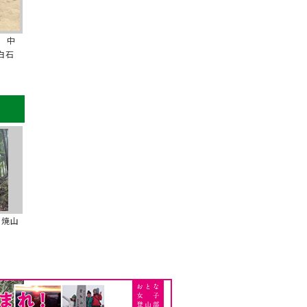
 中
白石
の焼山