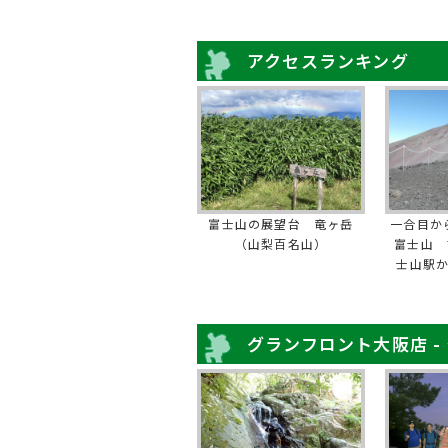
アクセスランキング
富士山の展望台 竜ヶ岳
一合目か
（山梨百名山）
富士山 
士山駅
グランフロント大阪店 -