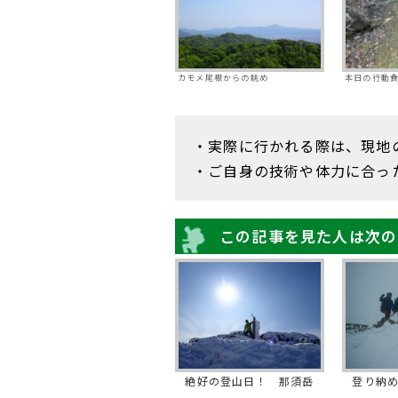
カモメ尾根からの眺め
本日の行動
・実際に行かれる際は、現地
・ご自身の技術や体力に合っ
この記事を見た人は次の
絶好の登山日！ 那須岳
登り納