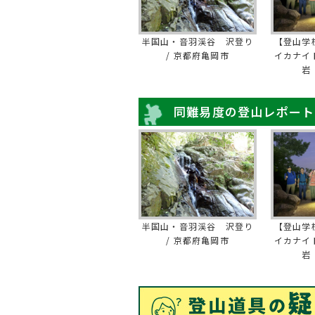
半国山・音羽渓谷 沢登り
【登山学
/ 京都府亀岡市
イカナイ
岩
同難易度の登山レポート
半国山・音羽渓谷 沢登り
【登山学
/ 京都府亀岡市
イカナイ
岩