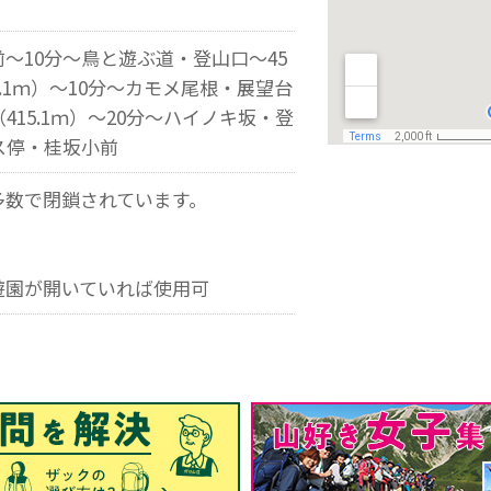
～10分～鳥と遊ぶ道・登山口～45
5.1ｍ）～10分～カモメ尾根・展望台
415.1ｍ）～20分～ハイノキ坂・登
ス停・桂坂小前
多数で閉鎖されています。
遊園が開いていれば使用可