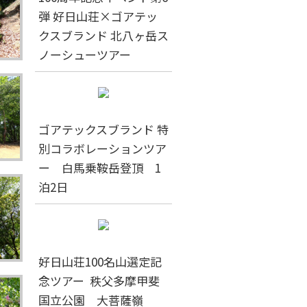
弾 好日山荘×ゴアテッ
クスブランド 北八ヶ岳ス
ノーシューツアー
ゴアテックスブランド 特
別コラボレーションツア
ー 白馬乗鞍岳登頂 1
泊2日
好日山荘100名山選定記
念ツアー 秩父多摩甲斐
国立公園 大菩薩嶺