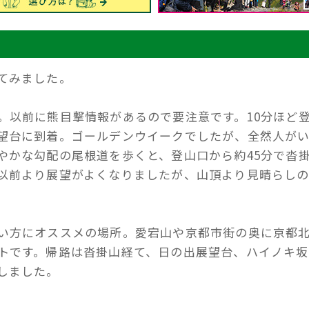
てみました。
。以前に熊目撃情報があるので要注意です。10分ほど
望台に到着。ゴールデンウイークでしたが、全然人が
やかな勾配の尾根道を歩くと、登山口から約45分で沓
以前より展望がよくなりましたが、山頂より見晴らし
い方にオススメの場所。愛宕山や京都市街の奥に京都
トです。帰路は沓掛山経て、日の出展望台、ハイノキ坂
しました。