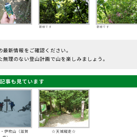
食
新緑です
新緑です
の最新情報をご確認ください。
た無理のない登山計画で山を楽しみましょう。
記事も見ています
め・伊吹山（滋賀
☆天城縦走☆