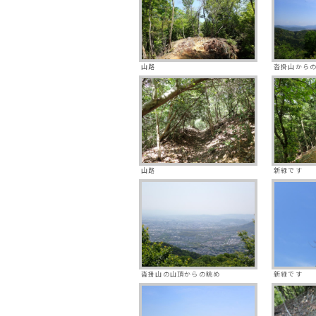
山路
沓掛山から
山路
新緑です
沓掛山の山頂からの眺め
新緑です