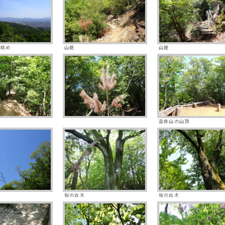
の眺め
山路
山路
沓掛山の山頂
桜の古木
桜の古木