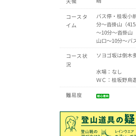
晴
天候
バス停・桂坂小前
コースタ
分～沓掛山（41
イム
～10分～沓掛山（
山口～10分～バ
ソヨゴ坂は倒木
コース状
況
水場：なし
ＷＣ：桂坂野鳥
難易度