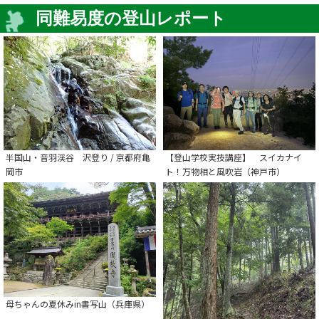
同難易度の登山レポート
半国山・音羽渓谷 沢登り / 京都府亀
【登山学校実技講座】 スイカナイ
岡市
ト！万物相と風吹岩（神戸市）
母ちゃんの夏休みin書写山（兵庫県）