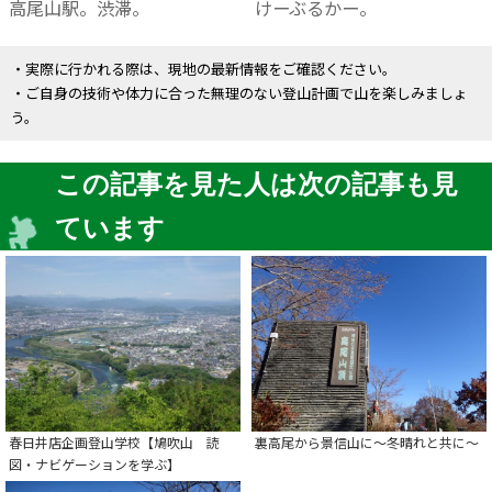
高尾山駅。渋滞。
けーぶるかー。
・実際に行かれる際は、現地の最新情報をご確認ください。
・ご自身の技術や体力に合った無理のない登山計画で山を楽しみましょ
う。
この記事を見た人は次の記事も見
ています
春日井店企画登山学校【鳩吹山 読
裏高尾から景信山に～冬晴れと共に～
図・ナビゲーションを学ぶ】