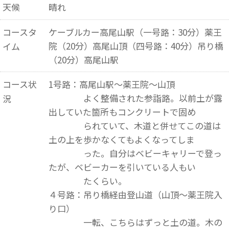
天候
晴れ
コースタ
ケーブルカー高尾山駅（一号路：30分）薬王
院（20分）高尾山頂（四号路：40分）吊り橋
イム
（20分）高尾山駅
コース状
1号路：高尾山駅～薬王院～山頂
よく整備された参詣路。以前土が露
況
出していた箇所もコンクリートで固め
られていて、木道と併せてこの道は
土の上を歩かなくてもよくなってしま
った。自分はベビーキャリーで登っ
たが、ベビーカーを引いている人もい
たくらい。
４号路：吊り橋経由登山道（山頂～薬王院入
り口）
一転、こちらはずっと土の道。木の