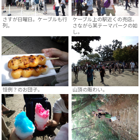
さすが日曜日。ケーブルも行
ケーブル上の駅近くの売店。
列。
さながら某テーマパークの如
し。
恒例？のお団子。
山頂の賑わい。