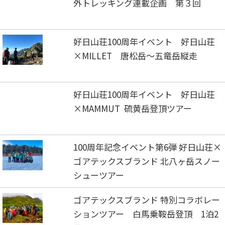
外トレッキング連載企画 第３回
好日山荘100周年イベント 好日山荘
×MILLET 唐松岳～五竜岳縦走
好日山荘100周年イベント 好日山荘
×MAMMUT 硫黄岳登頂ツアー
100周年記念イベント第6弾 好日山荘×
ゴアテックスブランド 北八ヶ岳スノー
シューツアー
ゴアテックスブランド 特別コラボレー
ションツアー 白馬乗鞍岳登頂 1泊2