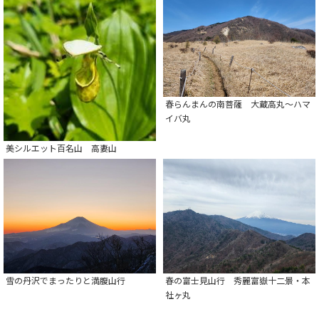
春らんまんの南菩薩 大蔵高丸～ハマ
イバ丸
美シルエット百名山 高妻山
春の富士見山行 秀麗富嶽十二景・本
雪の丹沢でまったりと満腹山行
社ヶ丸