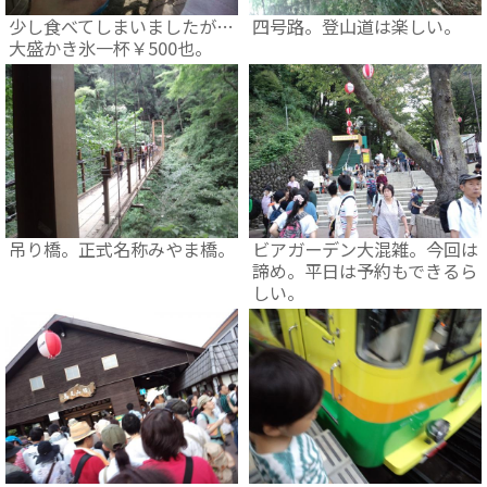
少し食べてしまいましたが…
四号路。登山道は楽しい。
大盛かき氷一杯￥500也。
吊り橋。正式名称みやま橋。
ビアガーデン大混雑。今回は
諦め。平日は予約もできるら
しい。