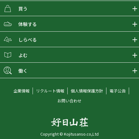
買う
ECMALLの商品をさがす
体験する
取り扱いブランド一覧
おとな女子登山部
しらべる
店舗の商品をさがす
登山学校
登山レポート
よむ
ショップブログ
YamaPos
スタートNAVI
ECMedia
働く
会員募集
グラビティリサーチ
山の辞典
ECMALLチャンネル
新卒採用情報
企業情報
リクルート情報
個人情報保護方針
電子公告
オンラインコンシェルジュ
好日山荘マガジン
中途採用情報
お問い合わせ
好日山荘チャンネル
キャリア採用情報
アルバイト採用情報
Copyright © Kojitusanso.co,Ltd