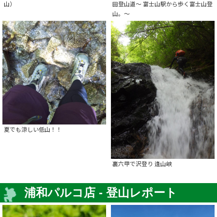
山）
田登山道～ 富士山駅から歩く富士山登
山。～
夏でも涼しい低山！！
裏六甲で沢登り 逢山峡
浦和パルコ店 - 登山レポート