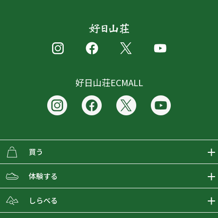
好日山荘ECMALL
買う
ECMALLの商品をさがす
体験する
取り扱いブランド一覧
おとな女子登山部
しらべる
店舗の商品をさがす