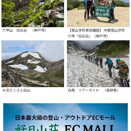
六甲山 白石谷 （神戸市）
【登山学校実技講座】 中級登山学校
六甲「白石谷」（神戸市）
お花たくさん白山
白馬 ツアーガイド （長野県）