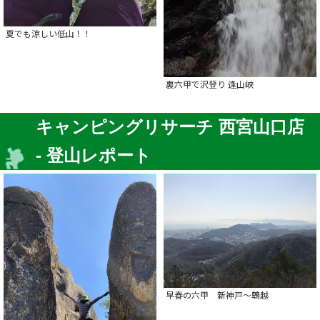
夏でも涼しい低山！！
裏六甲で沢登り 逢山峡
キャンピングリサーチ 西宮山口店
- 登山レポート
早春の六甲 新神戸～鵯越