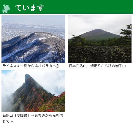
ています
テイネスキー場からネオパラ山へ☃
日本百名山 焼走りから秋の岩手山
石鎚山【愛媛県】～表参道から光を信
じて～