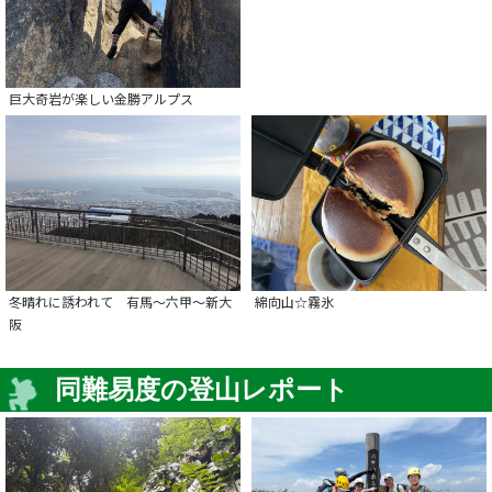
巨大奇岩が楽しい金勝アルプス
冬晴れに誘われて 有馬～六甲～新大
綿向山☆霧氷
阪
同難易度の登山レポート