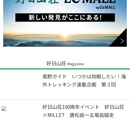
好日山荘
Magazine
高野ガイド いつかは挑戦したい！海
外トレッキング連載企画 第３回
好日山荘100周年イベント 好日山荘
×MILLET 唐松岳～五竜岳縦走