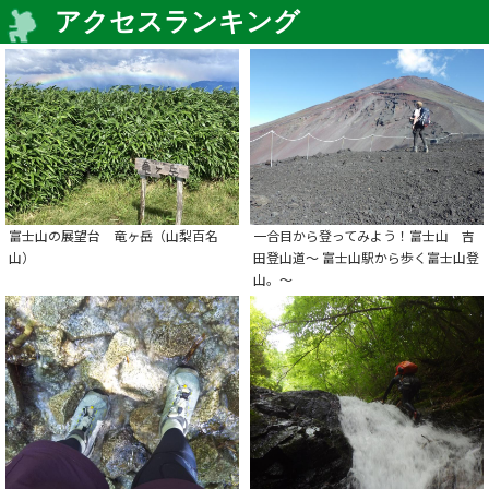
アクセスランキング
富士山の展望台 竜ヶ岳（山梨百名
一合目から登ってみよう！富士山 吉
山）
田登山道～ 富士山駅から歩く富士山登
山。～