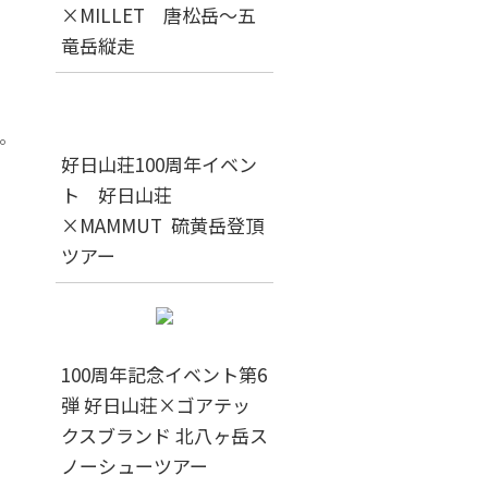
×MILLET 唐松岳～五
竜岳縦走
。
好日山荘100周年イベン
ト 好日山荘
×MAMMUT 硫黄岳登頂
ツアー
100周年記念イベント第6
弾 好日山荘×ゴアテッ
クスブランド 北八ヶ岳ス
ノーシューツアー