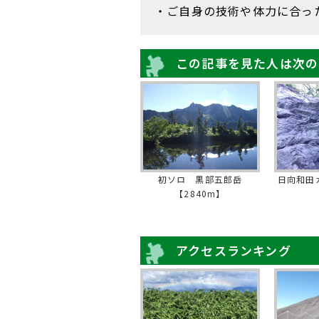
・ご自身の技術や体力に合っ
この記事を見た人は次の
初ソロ 黒部五郎岳
日向和田
【2840m】
アクセスランキング