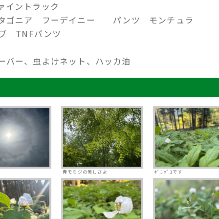
ァイントラック
パタゴニア フーデイニー パンツ モンチュラ
ーブ TNFパンツ
ムーバー、虫よけネット、ハッカ油
青モミジの美しさよ
ﾎﾟｺﾎﾟｺです