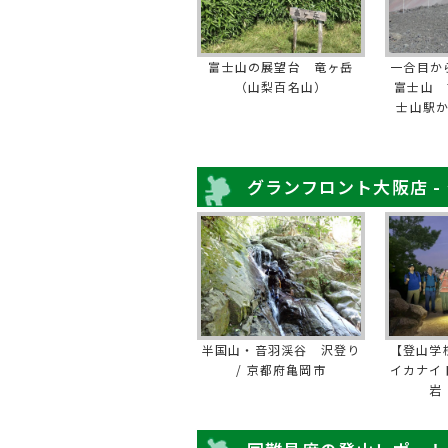
富士山の展望台 竜ヶ岳
一合目か
（山梨百名山）
富士山 
士山駅
グランフロント大阪店 -
半国山・音羽渓谷 沢登り
【登山学
/ 京都府亀岡市
イカナイ
岩