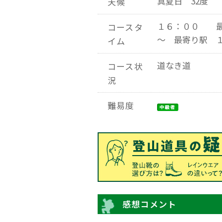
真夏日 32度
天候
１６：００ 
コースタ
～ 最寄り駅 
イム
道なき道
コース状
況
難易度
感想コメント