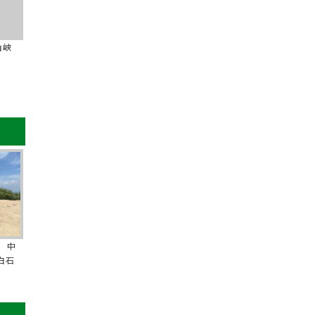
山峡
 中
白石