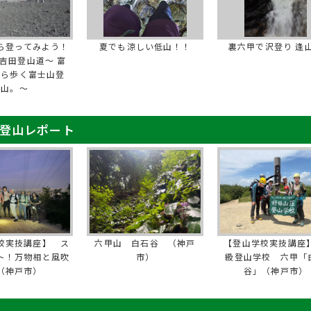
ら登ってみよう！
夏でも涼しい低山！！
裏六甲で沢登り 逢
吉田登山道～ 富
から歩く富士山登
山。～
 登山レポート
校実技講座】 ス
六甲山 白石谷 （神戸
【登山学校実技講座】
ト！万物相と風吹
市）
級登山学校 六甲「
（神戸市）
谷」（神戸市）