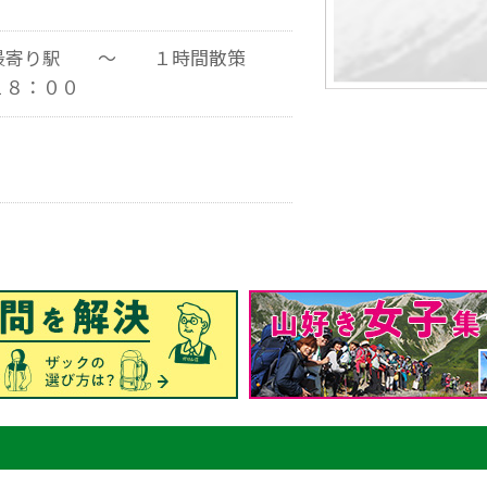
最寄り駅 ～ １時間散策
１８：００