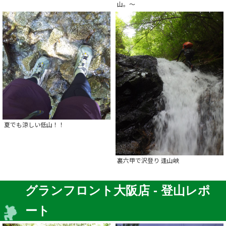
山。～
夏でも涼しい低山！！
裏六甲で沢登り 逢山峡
グランフロント大阪店 - 登山レポ
ート