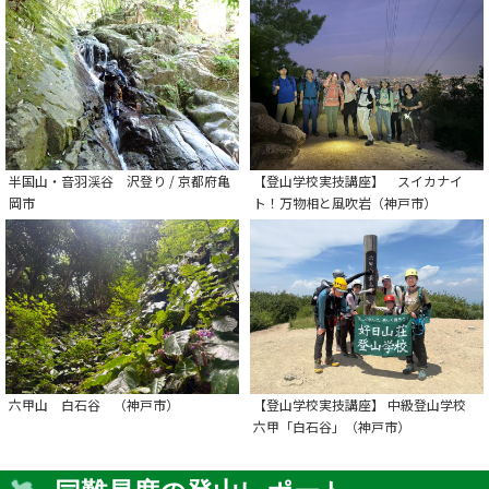
半国山・音羽渓谷 沢登り / 京都府亀
【登山学校実技講座】 スイカナイ
岡市
ト！万物相と風吹岩（神戸市）
六甲山 白石谷 （神戸市）
【登山学校実技講座】 中級登山学校
六甲「白石谷」（神戸市）