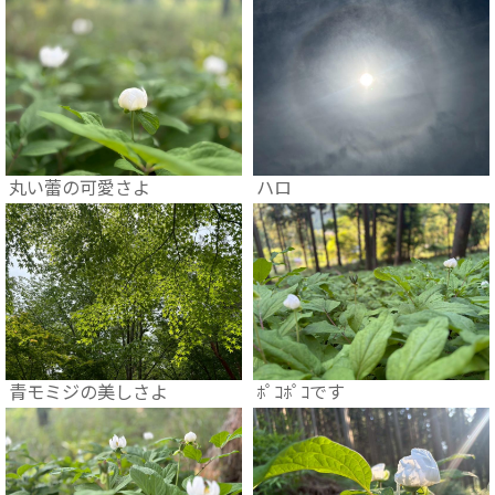
丸い蕾の可愛さよ
ハロ
青モミジの美しさよ
ﾎﾟｺﾎﾟｺです