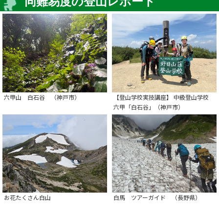
同難易度の登山レポート
六甲山 白石谷 （神戸市）
【登山学校実技講座】 中級登山学校
六甲「白石谷」（神戸市）
お花たくさん白山
白馬 ツアーガイド （長野県）