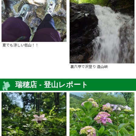
夏でも涼しい低山！！
裏六甲で沢登り 逢山峡
瑞穂店 - 登山レポート