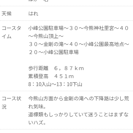
天候
はれ
コースタ
小峰公園駐車場～３０～今熊神社里宮～４０
～今熊山頂上～
イム
３０～金剛の滝～４０～小峰公園最高地点～
２０～小峰公園駐車場
歩行距離 ６，８７ｋｍ
累積登高 ４５１ｍ
8：10入山～13：10下山
コース状
今熊山方面から金剛の滝への下降路は少し荒
れ気味。
況
道標類もしっかりしていて迷うことはまずな
いハズ。