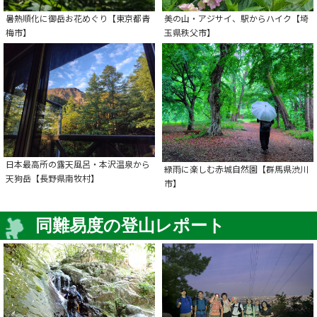
暑熱順化に御岳お花めぐり【東京都青
美の山・アジサイ、駅からハイク【埼
梅市】
玉県秩父市】
日本最高所の露天風呂・本沢温泉から
緑雨に楽しむ赤城自然園【群馬県渋川
天狗岳【長野県南牧村】
市】
同難易度の登山レポート