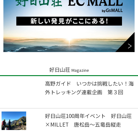
好日山荘
Magazine
高野ガイド いつかは挑戦したい！海
外トレッキング連載企画 第３回
好日山荘100周年イベント 好日山荘
×MILLET 唐松岳～五竜岳縦走