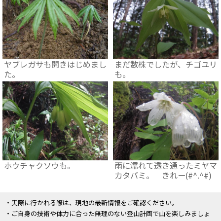
ヤブレガサも開きはじめまし
まだ数株でしたが、チゴユリ
た。
も。
ホウチャクソウも。
雨に濡れて透き通ったミヤマ
カタバミ。 きれー(#^.^#)
・実際に行かれる際は、現地の最新情報をご確認ください。
・ご自身の技術や体力に合った無理のない登山計画で山を楽しみましょ