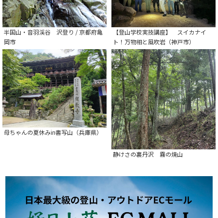
半国山・音羽渓谷 沢登り / 京都府亀
【登山学校実技講座】 スイカナイ
岡市
ト！万物相と風吹岩（神戸市）
母ちゃんの夏休みin書写山（兵庫県）
静けさの裏丹沢 霧の焼山