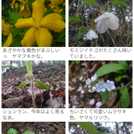
あざやかな黄色がまぶしい
モミジイチゴがたくさん咲い
っ ヤマブキかな。
ていました。
シュンラン、今年はよく見る
ちいさくて可愛いムラサキ
なあ。
色、ヤマルリソウ。