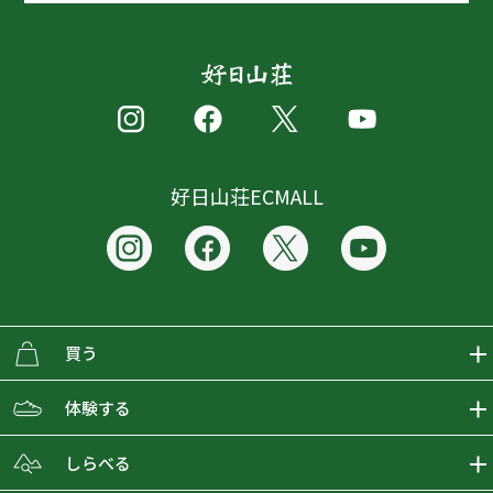
好日山荘ECMALL
買う
ECMALLの商品をさがす
体験する
取り扱いブランド一覧
おとな女子登山部
しらべる