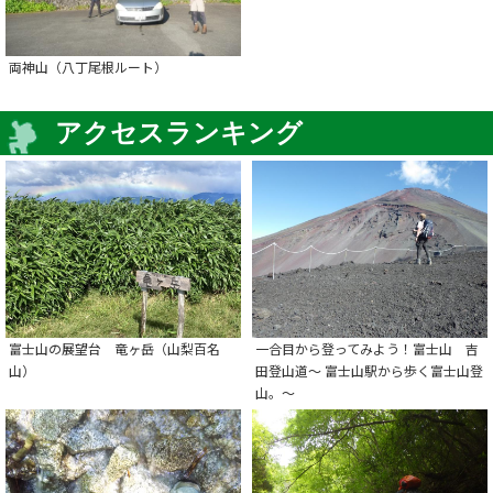
両神山（八丁尾根ルート）
アクセスランキング
富士山の展望台 竜ヶ岳（山梨百名
一合目から登ってみよう！富士山 吉
山）
田登山道～ 富士山駅から歩く富士山登
山。～