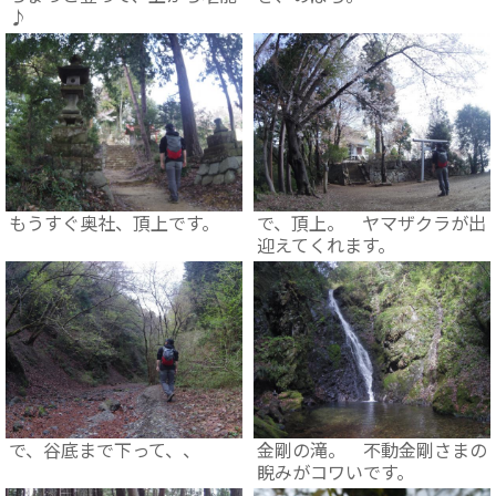
♪
もうすぐ奥社、頂上です。
で、頂上。 ヤマザクラが出
迎えてくれます。
で、谷底まで下って、、
金剛の滝。 不動金剛さまの
睨みがコワいです。