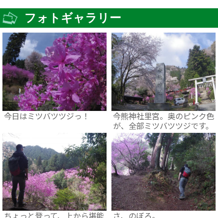
フォトギャラリー
今日はミツバツツジっ！
今熊神社里宮。奥のピンク色
が、全部ミツバツツジです。
ちょっと登って、上から堪能
さ、のぼろ。