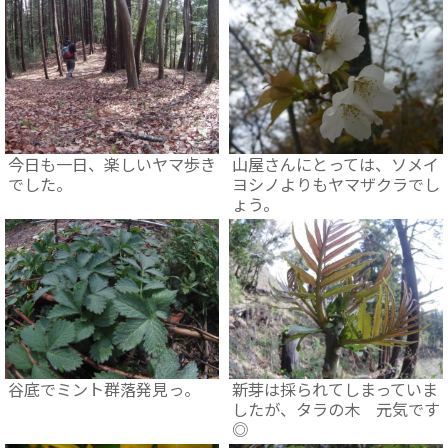
今日も一日、楽しいヤマ歩き
山屋さんにとっては、ソメイ
でした。
ヨシノよりもヤマザクラでし
ょう。
谷底でミント群落発見っ。
新芽は採られてしまっていま
したが、タラの木 元気です
◎