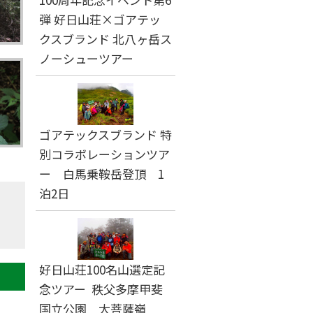
弾 好日山荘×ゴアテッ
クスブランド 北八ヶ岳ス
ノーシューツアー
ゴアテックスブランド 特
別コラボレーションツア
ー 白馬乗鞍岳登頂 1
泊2日
好日山荘100名山選定記
念ツアー 秩父多摩甲斐
国立公園 大菩薩嶺