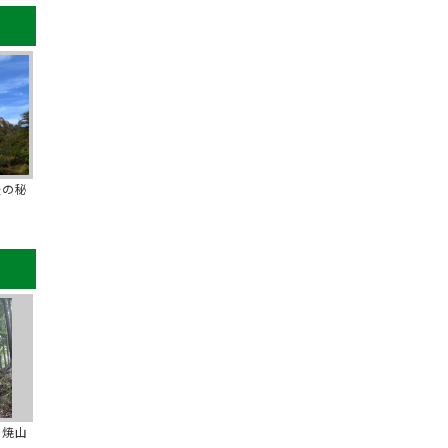
後の秘
の焼山