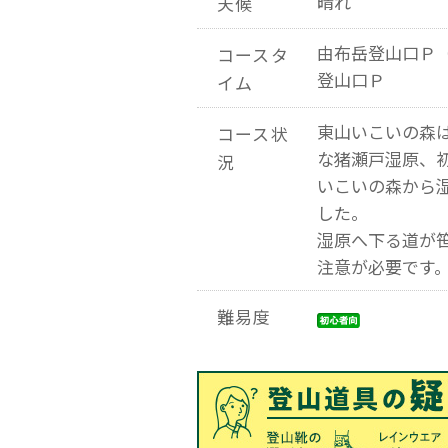
晴れ
天候
由布岳登山口Ｐ（
コースタ
登山口Ｐ
イム
東山いこいの森
コース状
な猪瀬戸湿原、
況
いこいの森から
した。
湿原へ下る道が
注意が必要です
難易度