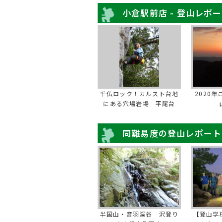
小倉駅前店 - 登山レポ
千仏ロック！カルスト台地
2020
にある穴場岩場 平尾台
同難易度の登山レポート
半国山・音羽渓谷 沢登り
【登山学