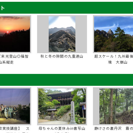
ート
年ご来光登山◎福智
秋と冬の隙間の九重連山
超スケール！九州最
山系縦走
境 大崩山
校実技講座】 ス
母ちゃんの夏休みin書写山
静けさの裏丹沢 霧