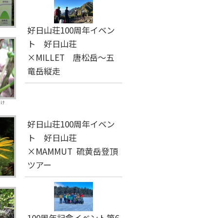
好日山荘100周年イベン
ト 好日山荘
×MILLET 唐松岳～五
竜岳縦走
抜け
好日山荘100周年イベン
ト 好日山荘
×MAMMUT 硫黄岳登頂
ツアー
100周年記念イベント第6