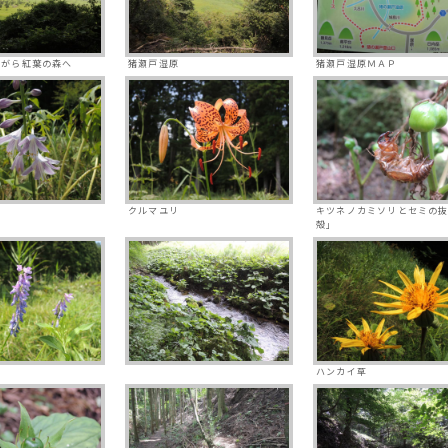
ながら紅葉の森へ
猪瀬戸湿原
猪瀬戸湿原ＭＡＰ
クルマユリ
キツネノカミソリとセミの
殻」
ハンカイ草