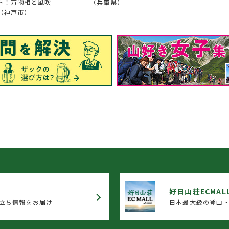
ト！万物相と風吹
（兵庫県）
（神戸市）
好日山荘ECMAL
立ち情報をお届け
日本最大級の登山・