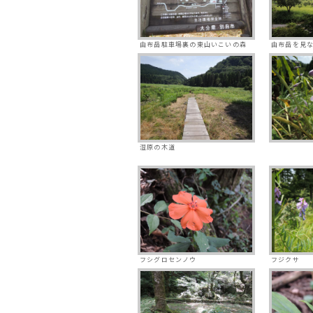
由布岳駐車場裏の東山いこいの森
由布岳を見
湿原の木道
フシグロセンノウ
フジクサ