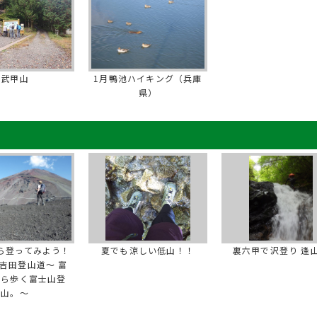
武甲山
1月鴨池ハイキング（兵庫
県）
ら登ってみよう！
夏でも涼しい低山！！
裏六甲で沢登り 逢
吉田登山道～ 富
から歩く富士山登
山。～