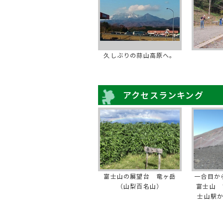
久しぶりの蒜山高原へ。
アクセスランキング
富士山の展望台 竜ヶ岳
一合目か
（山梨百名山）
富士山 
士山駅