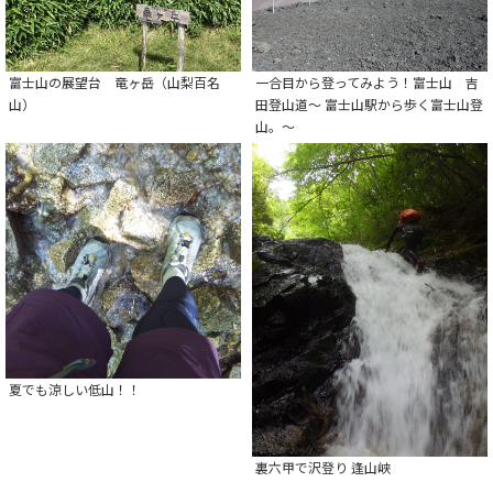
富士山の展望台 竜ヶ岳（山梨百名
一合目から登ってみよう！富士山 吉
山）
田登山道～ 富士山駅から歩く富士山登
山。～
夏でも涼しい低山！！
裏六甲で沢登り 逢山峡