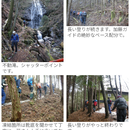
長い登りが続きます。加藤ガ
イドの絶妙なペース配分で。
不動滝。シャッターポイント
です。
凍結箇所は靴底を聞かせて丁
長い登りがやっと終わりで