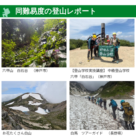
同難易度の登山レポート
六甲山 白石谷 （神戸市）
【登山学校実技講座】 中級登山学校
六甲「白石谷」（神戸市）
お花たくさん白山
白馬 ツアーガイド （長野県）