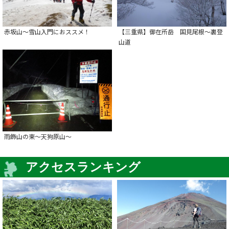
赤坂山～雪山入門におススメ！
【三重県】御在所岳 国見尾根～裏登
山道
雨飾山の東～天狗原山～
アクセスランキング