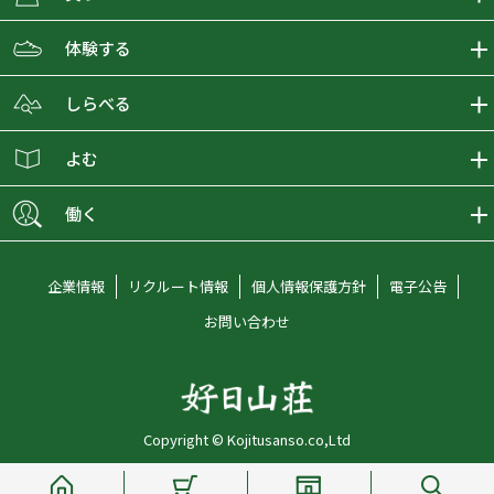
ECMALLの商品をさがす
体験する
取り扱いブランド一覧
おとな女子登山部
しらべる
店舗の商品をさがす
登山学校
登山レポート
よむ
ショップブログ
YamaPos
スタートNAVI
ECMedia
働く
会員募集
グラビティリサーチ
山の辞典
ECMALLチャンネル
新卒採用情報
企業情報
リクルート情報
個人情報保護方針
電子公告
オンラインコンシェルジュ
好日山荘マガジン
中途採用情報
お問い合わせ
好日山荘チャンネル
キャリア採用情報
アルバイト採用情報
Copyright © Kojitusanso.co,Ltd
社員メッセージ