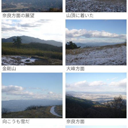
奈良方面の展望
山頂に着いた
金剛山
大峰方面
向こうも雪だ
奈良方面