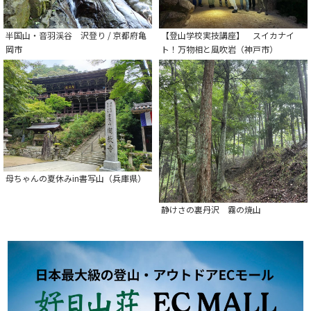
半国山・音羽渓谷 沢登り / 京都府亀
【登山学校実技講座】 スイカナイ
岡市
ト！万物相と風吹岩（神戸市）
母ちゃんの夏休みin書写山（兵庫県）
静けさの裏丹沢 霧の焼山