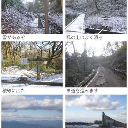
雪があるぞ
橋の上はよく滑る
稜線に出た
車道を進みます