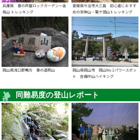
兵庫県 春の芦屋ロックガーデン～金
愛媛県今治市大三島 初心者におすす
鳥山 トレッキング
めの安神山・鷲ケ頭山トレッキング
岡山県浅口郡鴨方 春の遥照山
岡山県岡山市 岡山No.1パワースポッ
ト 吉備中山ハイキング
同難易度の登山レポート