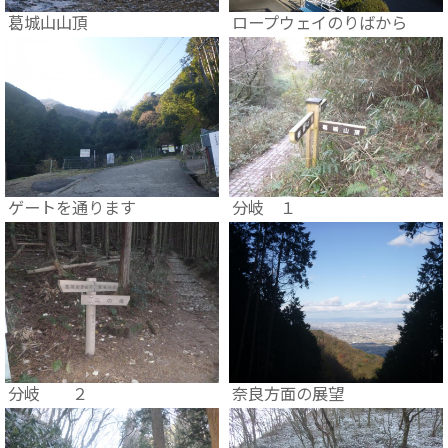
葛城山山頂
ロープウェイのりばから
ゲートを通ります
分岐 １
分岐 ２
奈良方面の展望