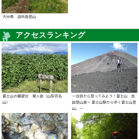
大分県 由布岳登山
アクセスランキング
富士山の展望台 竜ヶ岳（山梨百名
一合目から登ってみよう！富士山 吉
山）
田登山道～ 富士山駅から歩く富士山登
山。～