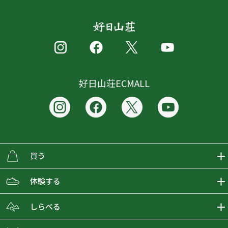
好日山荘ECMALL
買う
ECMALLの商品をさがす
体験する
取り扱いブランド一覧
おとな女子登山部
しらべる
店舗の商品をさがす
登山学校