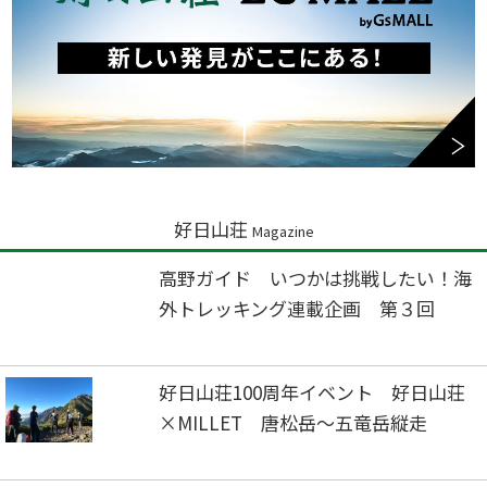
好日山荘
Magazine
高野ガイド いつかは挑戦したい！海
外トレッキング連載企画 第３回
好日山荘100周年イベント 好日山荘
×MILLET 唐松岳～五竜岳縦走