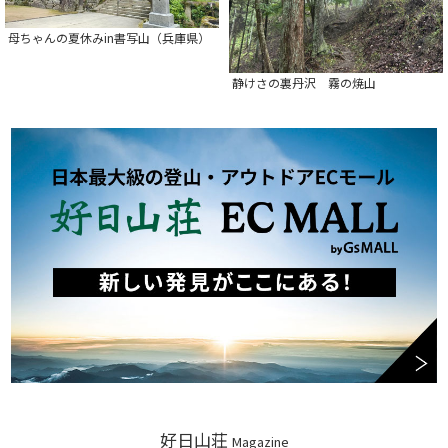
母ちゃんの夏休みin書写山（兵庫県）
静けさの裏丹沢 霧の焼山
好日山荘
Magazine