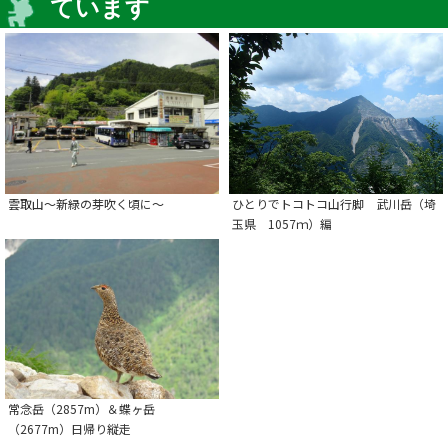
ています
雲取山～新緑の芽吹く頃に～
ひとりでトコトコ山行脚 武川岳（埼
玉県 1057ｍ）編
常念岳（2857m）＆蝶ヶ岳
（2677m）日帰り縦走