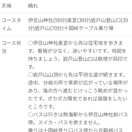
天候
晴れ
コースタ
伊豆山神社(50分)奥宮(30分)岩戸山登山口(35
分)岩戸山(70分)十国峠ケーブル乗り場
イム
コース状
○伊豆山神社奥宮から先は住宅地を歩きま
す。看板が少なく、迷いやすいです。地図を
況
持ちましょう。岩戸山登山口は鉄塔が目印で
す。
○岩戸山山頂から先は平坦な道が続きます。
途中、分岐の所で草原が広がっている場所が
あり、海の方へ進むとけっこう眺めが良かっ
たです。ポカポカ陽気であれば昼寝をしたい
ところです。
○バスは行きは熱海駅から伊豆山神社前バス
停。スイカ・パスモ使えません。
帰りは十国峠登り口バス停から元箱根バス