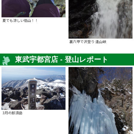
夏でも涼しい低山！！
裏六甲で沢登り 逢山峡
東武宇都宮店 - 登山レポート
3月の那須岳