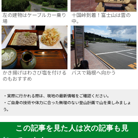
左の建物はケーブルカー乗り
十国峠到着！富士山は雲の
場
中。
かき揚げはわさび塩を付ける
バスで箱根へ向かう
のもおすすめ
・実際に行かれる際は、現地の最新情報をご確認ください。
・ご自身の技術や体力に合った無理のない登山計画で山を楽しみましょ
う。
この記事を見た人は次の記事も見