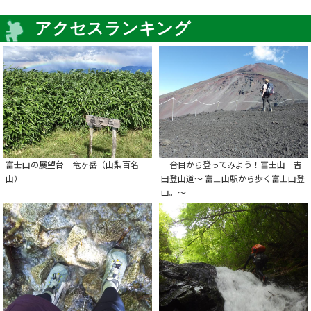
アクセスランキング
富士山の展望台 竜ヶ岳（山梨百名
一合目から登ってみよう！富士山 吉
山）
田登山道～ 富士山駅から歩く富士山登
山。～