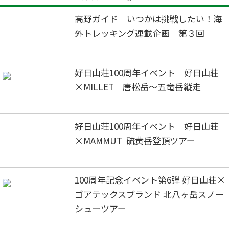
高野ガイド いつかは挑戦したい！海
外トレッキング連載企画 第３回
好日山荘100周年イベント 好日山荘
×MILLET 唐松岳～五竜岳縦走
好日山荘100周年イベント 好日山荘
×MAMMUT 硫黄岳登頂ツアー
100周年記念イベント第6弾 好日山荘×
ゴアテックスブランド 北八ヶ岳スノー
シューツアー