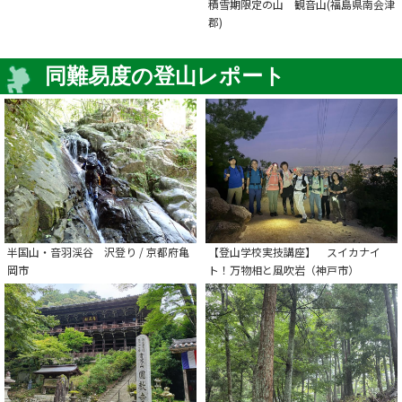
積雪期限定の山 観音山(福島県南会津
郡)
同難易度の登山レポート
半国山・音羽渓谷 沢登り / 京都府亀
【登山学校実技講座】 スイカナイ
岡市
ト！万物相と風吹岩（神戸市）