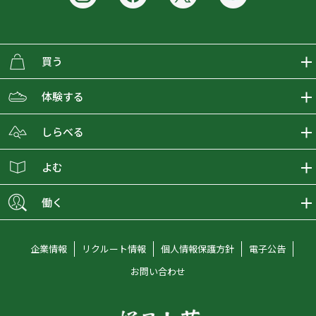
買う
ECMALLの商品をさがす
体験する
取り扱いブランド一覧
おとな女子登山部
しらべる
店舗の商品をさがす
登山学校
登山レポート
よむ
ショップブログ
YamaPos
スタートNAVI
ECMedia
働く
会員募集
グラビティリサーチ
山の辞典
ECMALLチャンネル
新卒採用情報
企業情報
リクルート情報
個人情報保護方針
電子公告
オンラインコンシェルジュ
好日山荘マガジン
中途採用情報
お問い合わせ
好日山荘チャンネル
キャリア採用情報