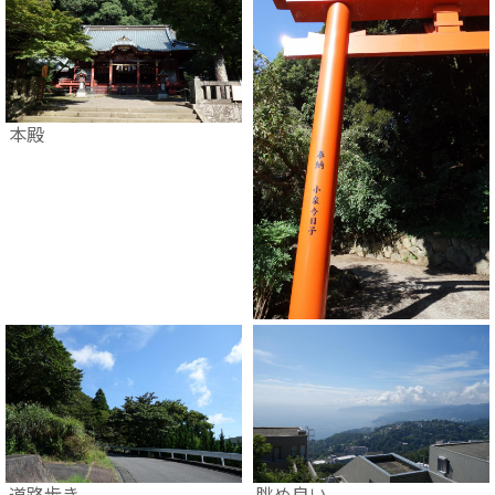
本殿
道路歩き
眺め良い