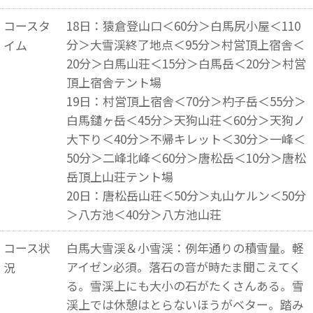
コースタ
18日：猿倉登山口＜60分＞白馬尻小屋＜110
分＞大雪渓終了地点＜95分＞村営頂上宿舎＜
イム
20分＞白馬山荘＜15分＞白馬岳＜20分＞村営
頂上宿舎テント場
19日：村営頂上宿舎＜70分＞杓子岳＜55分＞
白馬鑓ヶ岳＜45分＞天狗山荘＜60分＞天狗ノ
大下り＜40分＞不帰キレット＜30分＞一峰＜
50分＞二峰北峰＜60分＞唐松岳＜10分＞唐松
岳頂上山荘テント場
20日：唐松岳山荘＜50分＞丸山ケルン＜50分
＞八方池＜40分＞八方池山荘
コース状
白馬大雪渓＆小雪渓：例年通りの積雪量。軽
アイゼン必須。落石の音が時たま聞こえてく
況
る。雪渓上にも大小の石がたくさんある。雪
渓上では休憩はとらないほうがベター。踏み