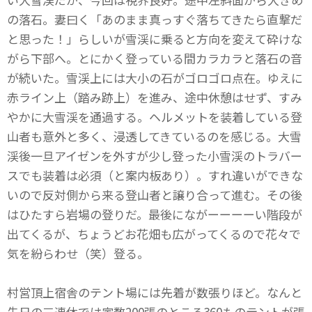
の落石。妻曰く「あのまま真っすぐ落ちてきたら直撃だ
と思った！」らしいが雪渓に乗ると方向を変えて砕けな
がら下部へ。とにかく登っている間カラカラと落石の音
が続いた。雪渓上には大小の石がゴロゴロ点在。ゆえに
赤ライン上（踏み跡上）を進み、途中休憩はせず、すみ
やかに大雪渓を通過する。ヘルメットを装着している登
山者も意外と多く、浸透してきているのを感じる。大雪
渓後一旦アイゼンを外すが少し登った小雪渓のトラバー
スでも装着は必須（と案内板あり）。すれ違いができな
いので反対側から来る登山者と譲り合って進む。その後
はひたすら岩場の登りだ。最後にながーーーーい階段が
出てくるが、ちょうどお花畑も広がってくるので花々で
気を紛らわせ（笑）登る。
村営頂上宿舎のテント場には先着が数張りほど。なんと
先日の三連休では定数200張のところ360ものテントが張