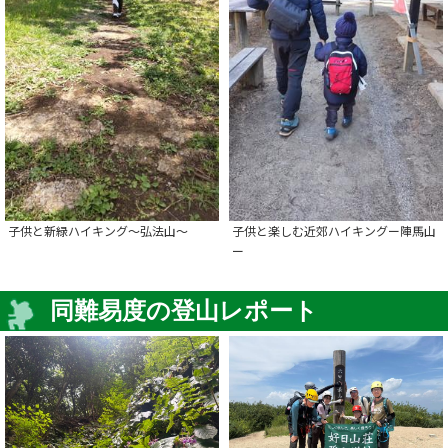
子供と新緑ハイキング～弘法山～
子供と楽しむ近郊ハイキングー陣馬山
ー
同難易度の登山レポート