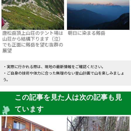
唐松岳頂上山荘のテント場は
朝日に染まる剱岳
山荘から結構下ります（泣）
でも正面に剱岳を望む抜群の
展望
・実際に行かれる際は、現地の最新情報をご確認ください。
・ご自身の技術や体力に合った無理のない登山計画で山を楽しみましょ
う。
この記事を見た人は次の記事も見
ています