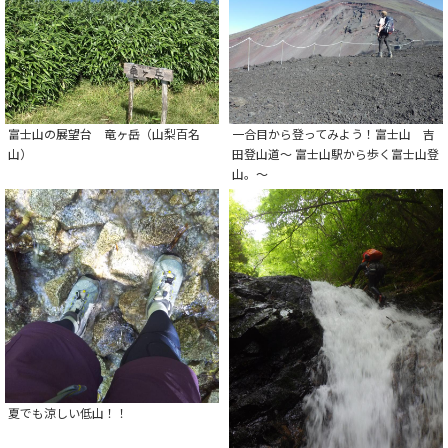
富士山の展望台 竜ヶ岳（山梨百名
一合目から登ってみよう！富士山 吉
山）
田登山道～ 富士山駅から歩く富士山登
山。～
夏でも涼しい低山！！