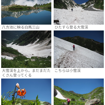
八方池に映る白馬三山
ひたすら登る大雪渓
大雪渓を上から。まだまだた
こちらは小雪渓
くさん登ってくる