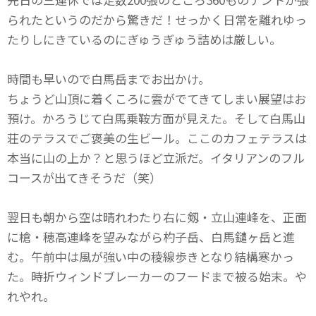
られたというのだから驚きだ！せっかく日常を離れゆっ
たりしにきているのにぎゅうぎゅう詰めは厳しい。
時間も早いので白馬岳までお出かけ。
ちょうど山頂に着くころに雲がでてきてしまい展望はお
預け。かろうじて白馬乗鞍方面が見えた。そして白馬山
荘のテラスでご褒美の生ビール。ここのカフェテラスは
本当に山の上か？と思うほど立派だ。イタリアンのフル
コースが出てきそうだ（笑）
翌日も朝から空は晴れわたり右に剱・立山連峰を、正面
に槍・穂高連峰を望みながら杓子岳、白馬鑓ヶ岳と進
む。午前中は風が強い中の稜線歩きとなり結構寒かっ
た。時折ウィンドブレーカーのフードまで被る始末。や
れやれ。