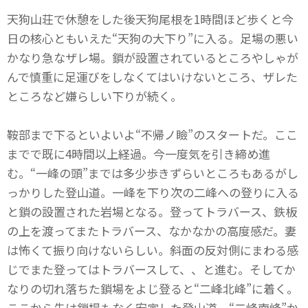
天狗山荘で休憩をした後天狗尾根を1時間ほど歩くと今
日の核心ともいえた“天狗の大下り”に入る。足場の悪い
かなり急なザレ場。鎖が設置されているところやしゃが
んで慎重に足運びをしなくてはいけないところ、ザレた
ところなど嫌らしい下りが続く。
鞍部まで下るといよいよ“不帰ノ瞼”のスタートだ。ここ
までで既に4時間以上経過。今一度気を引き締め進
む。“一峰の頭”までは多少歩きずらいところもあるがし
っかりした登山道。一峰を下り次の二峰への登りに入る
と鎖の設置された岩場となる。登ってトラバース、鉄板
の上を渡ってまたトラバース、なかなかの高度感だ。妻
は怖くて振り向けないらしい。斜面の反対側にまわる感
じでまた登ってはトラバースして、、と進む。そしてか
なりの切れ落ちた鎖場をよじ登ると“二峰北峰”に着く。
ここから先は鎖場もなく安定した登山道。“二峰南峰”か