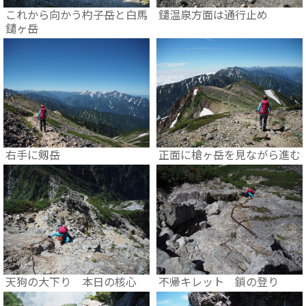
これから向かう杓子岳と白馬
鑓温泉方面は通行止め
鑓ヶ岳
右手に剱岳
正面に槍ヶ岳を見ながら進む
天狗の大下り 本日の核心
不帰キレット 鎖の登り