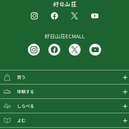
好日山荘ECMALL
買う
ECMALLの商品をさがす
体験する
取り扱いブランド一覧
おとな女子登山部
しらべる
店舗の商品をさがす
登山学校
登山レポート
よむ
ショップブログ