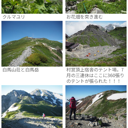
クルマユリ
お花畑を突き進む
白馬山荘と白馬岳
村営頂上宿舎のテント場。7
月の三連休はここに360張り
のテントが張られた！！！