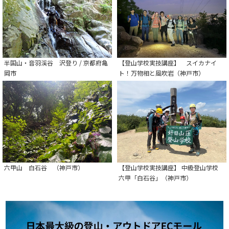
半国山・音羽渓谷 沢登り / 京都府亀
【登山学校実技講座】 スイカナイ
岡市
ト！万物相と風吹岩（神戸市）
六甲山 白石谷 （神戸市）
【登山学校実技講座】 中級登山学校
六甲「白石谷」（神戸市）