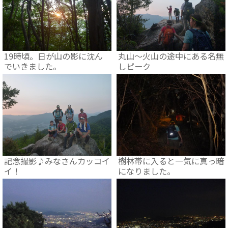
19時頃。日が山の影に沈ん
丸山～火山の途中にある名無
でいきました。
しピーク
記念撮影♪みなさんカッコイ
樹林帯に入ると一気に真っ暗
イ！
になりました。