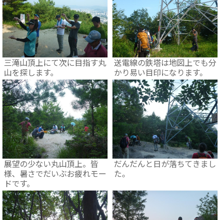
三滝山頂上にて次に目指す丸
送電線の鉄塔は地図上でも分
山を探します。
かり易い目印になります。
展望の少ない丸山頂上。皆
だんだんと日が落ちてきまし
様、暑さでだいぶお疲れモー
た。
ドです。