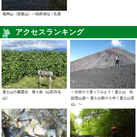
竜神山（高善山）～柏原城址 / 名張
アクセスランキング
富士山の展望台 竜ヶ岳（山梨百名
一合目から登ってみよう！富士山 吉
山）
田登山道～ 富士山駅から歩く富士山登
山。～