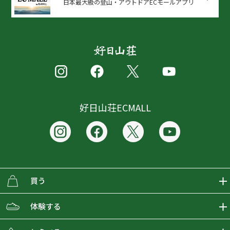
日本最大級の登山・アウトドアECモールアプリ
好日山荘ECMALL
買う
ECMALLの商品をさがす
体験する
取り扱いブランド一覧