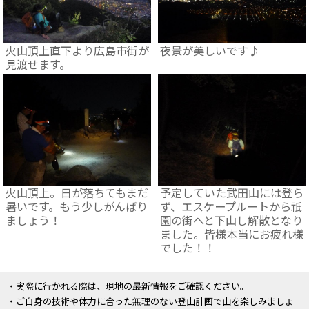
火山頂上直下より広島市街が
夜景が美しいです♪
見渡せます。
火山頂上。日が落ちてもまだ
予定していた武田山には登ら
暑いです。もう少しがんばり
ず、エスケープルートから祇
ましょう！
園の街へと下山し解散となり
ました。皆様本当にお疲れ様
でした！！
・実際に行かれる際は、現地の最新情報をご確認ください。
・ご自身の技術や体力に合った無理のない登山計画で山を楽しみましょ