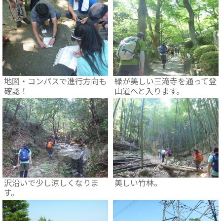
地図・コンパスで進行方向も
緑が美しい三滝寺を通って登
確認！
山道へと入ります。
沢沿いで少し涼しくなりま
美しい竹林。
す。