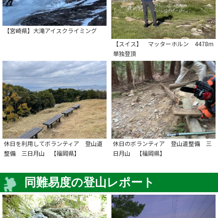
【宮崎県】大滝アイスクライミング
【スイス】 マッターホルン 4478m
単独登頂
休日を利用してボランティア 登山道
休日のボランティア 登山道整備 三
整備 三日月山 【福岡県】
日月山 【福岡県】
同難易度の登山レポート