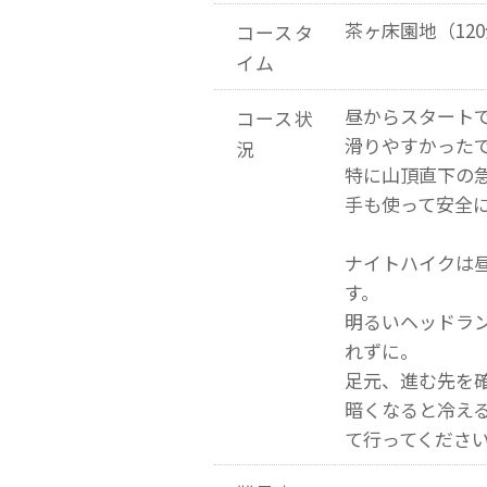
茶ヶ床園地（12
コースタ
イム
昼からスタート
コース状
滑りやすかった
況
特に山頂直下の
手も使って安全
ナイトハイクは
す。
明るいヘッドラ
れずに。
足元、進む先を
暗くなると冷え
て行ってくださ