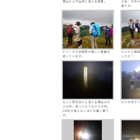
貫山から下山中に見える夜景。
さあ、夕方
発です。
ドリーネや羊群原が美しい景観を
だんだん地
造っています。
したか？
なんと四方台から見える貫山はガ
ガスの中で
スの中。登ってみてもガスの中。
2M先が見えないほどの濃い霧で
す。