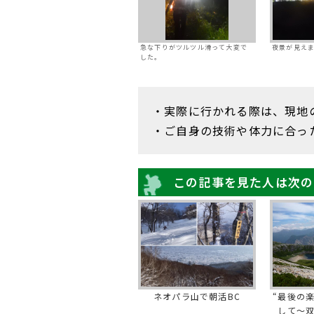
急な下りがツルツル滑って大変で
夜景が見え
した。
・実際に行かれる際は、現地
・ご自身の技術や体力に合っ
この記事を見た人は次の
ネオパラ山で朝活BC
“最後の
して～