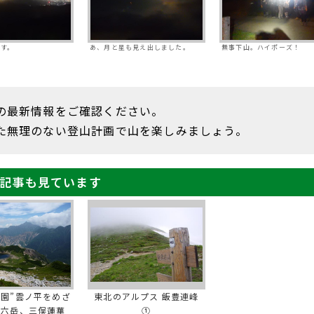
ます。
あ、月と星も見え出しました。
無事下山。ハイポーズ！
の最新情報をご確認ください。
た無理のない登山計画で山を楽しみましょう。
記事も見ています
楽園”雲ノ平をめざ
東北のアルプス 飯豊連峰
双六岳、三俣蓮華
①