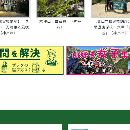
校実技講座】 ス
六甲山 白石谷 （神戸
【登山学校実技講座】
ト！万物相と風吹
市）
級登山学校 六甲「
（神戸市）
谷」（神戸市）