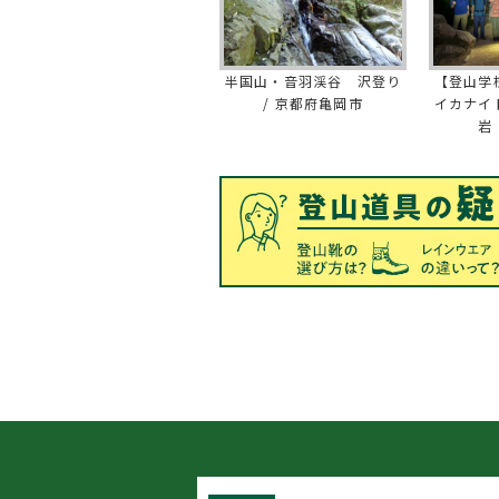
半国山・音羽渓谷 沢登り
【登山学
/ 京都府亀岡市
イカナイ
岩