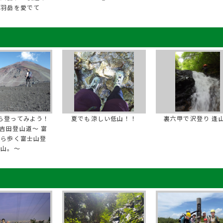
鷲羽岳を愛でて
ら登ってみよう！
夏でも涼しい低山！！
裏六甲で沢登り 逢
吉田登山道～ 富
から歩く富士山登
山。～