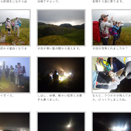
から読図をしながら出
分岐でチェック。
名物キス岩に寄ります。
図読みが面白くなりま
夕日が厚い雲の間から見えます。
夕日の写真とれましたか？
ハイポーズ。
しばし、休憩。暖かい紅茶とお菓
なんと、クワガタが飛んで
子も食べました。
た。びっくりしましたね。