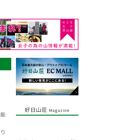
好日山荘
Magazine
堪能
かり