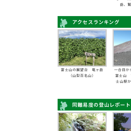
岳、
アクセスランキング
富士山の展望台 竜ヶ岳
一合目か
（山梨百名山）
富士山 
士山駅
同難易度の登山レポート