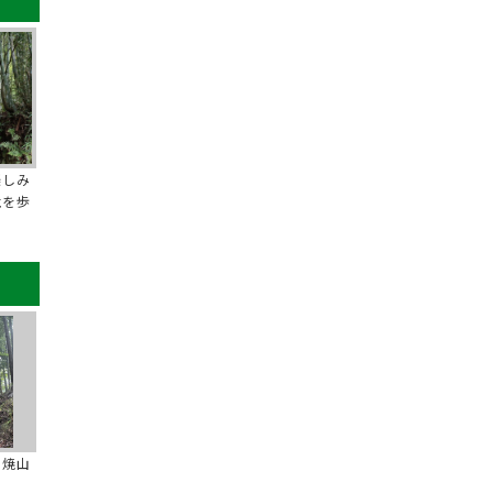
楽しみ
境を歩
の焼山