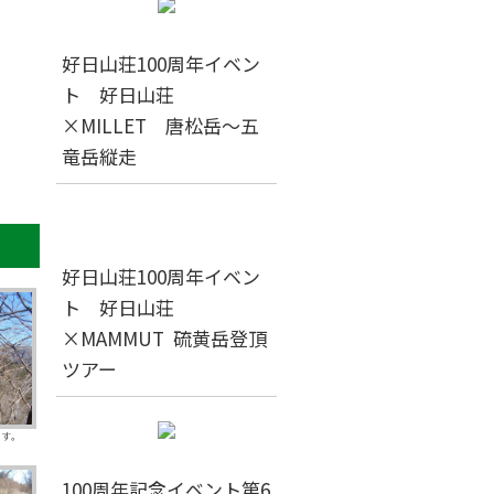
好日山荘100周年イベン
ト 好日山荘
×MILLET 唐松岳～五
竜岳縦走
好日山荘100周年イベン
ト 好日山荘
×MAMMUT 硫黄岳登頂
ツアー
す。
100周年記念イベント第6