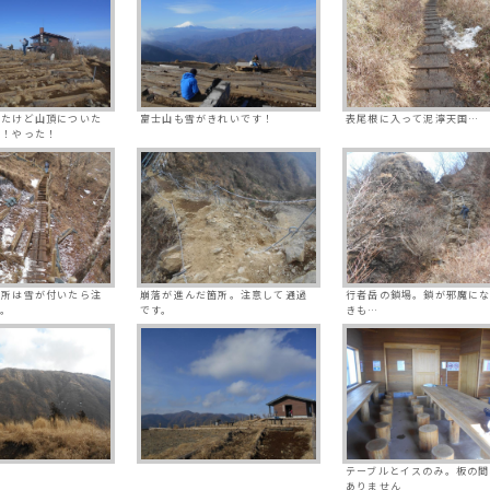
きたけど山頂についた
富士山も雪がきれいです！
表尾根に入って泥濘天国…
た！やった！
場所は雪が付いたら注
崩落が進んだ箇所。注意して通過
行者岳の鎖場。鎖が邪魔に
す。
です。
きも…
テーブルとイスのみ。板の間
ありません