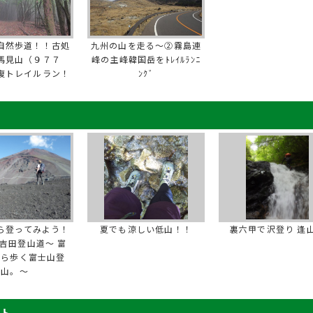
自然歩道！！古処
九州の山を走る～②霧島連
馬見山（９７７
峰の主峰韓国岳をﾄﾚｲﾙﾗﾝﾆ
復トレイルラン！
ﾝｸﾞ
ら登ってみよう！
夏でも涼しい低山！！
裏六甲で沢登り 逢
吉田登山道～ 富
から歩く富士山登
山。～
ート