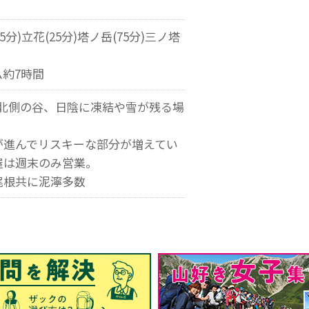
35分)立花(25分)塔ノ岳(75分)三ノ塔
約7時間
上は北側の谷、日陰に凍結や雪が残る場
が進んでリスキーな部分が増えてい
屋は週末のみ営業。
尾根共に泥濘多数