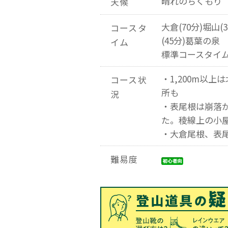
晴れのちくもり
天候
大倉(70分)堀山(
コースタ
(45分)葛葉の泉
イム
標準コースタイム
・1,200m以
コース状
所も
況
・表尾根は崩落
た。稜線上の小
・大倉尾根、表
難易度