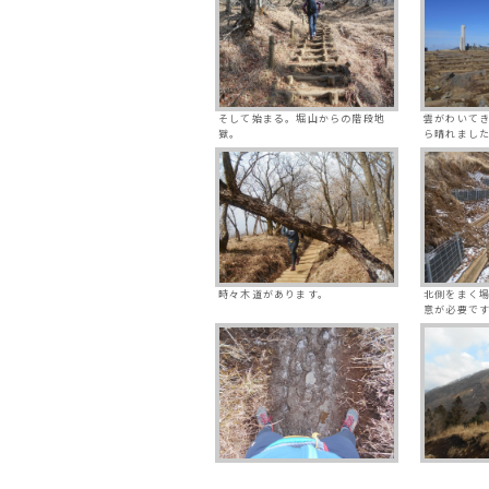
そして始まる。堀山からの階段地
雲がわいて
獄。
ら晴れまし
時々木道があります。
北側をまく
意が必要で