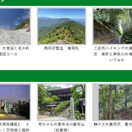
 大雪渓と花々彩
西丹沢盟主 檜洞丸
ご近所ハイキングの
周回コース
方 東京と神奈川の
いてみた
校実技講座】 ス
母ちゃんの夏休みin書写山
静けさの裏丹沢 霧
ト！万物相と風吹
（兵庫県）