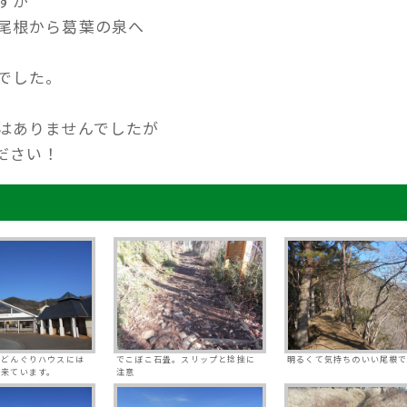
すが
尾根から葛葉の泉へ
でした。
はありませんでしたが
ださい！
。どんぐりハウスには
でこぼこ石畳。スリップと捻挫に
明るくて気持ちのいい尾根で
で来ています。
注意