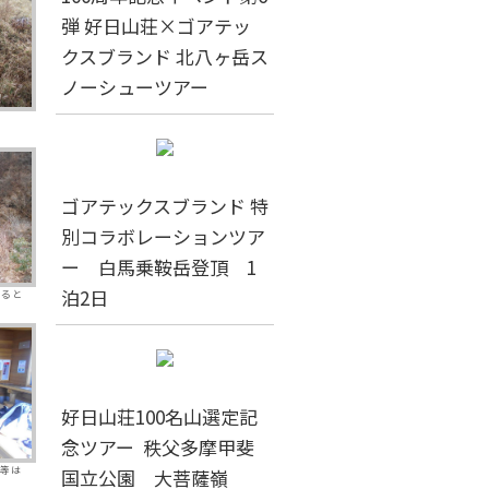
弾 好日山荘×ゴアテッ
クスブランド 北八ヶ岳ス
ノーシューツアー
ゴアテックスブランド 特
別コラボレーションツア
ー 白馬乗鞍岳登頂 1
泊2日
なると
好日山荘100名山選定記
念ツアー 秩父多摩甲斐
等は
国立公園 大菩薩嶺