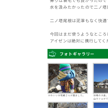
帰りは蓑毛でも良かったので
水を汲みたかったので二ノ塔
二ノ塔尾根は泥濘もなく快適
今回はまだ使うようなところ
アイゼンは絶対に携行してく
フォトギャラリー
かわいいお地蔵さんが居ました。
快晴の大倉
山カフェが