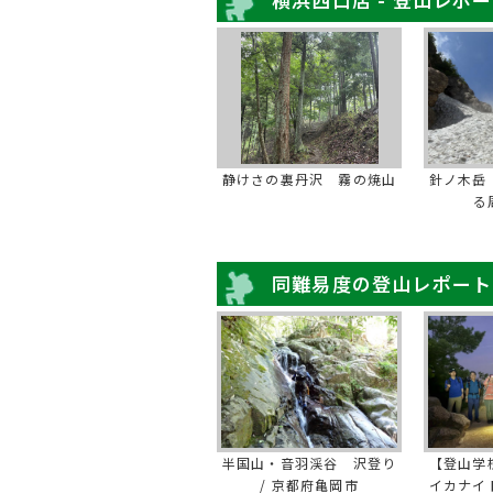
静けさの裏丹沢 霧の焼山
針ノ木岳
る
同難易度の登山レポート
半国山・音羽渓谷 沢登り
【登山学
/ 京都府亀岡市
イカナイ