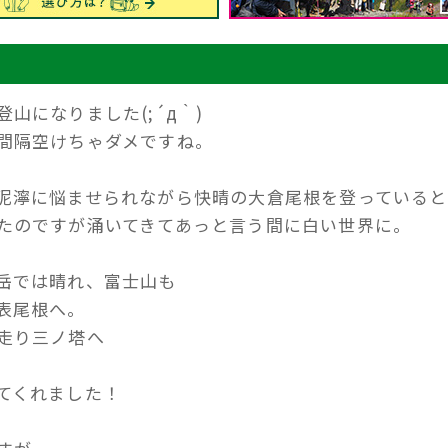
山になりました(;´д｀)
間隔空けちゃダメですね。
泥濘に悩ませられながら快晴の大倉尾根を登っていると
たのですが涌いてきてあっと言う間に白い世界に。
岳では晴れ、富士山も
表尾根へ。
走り三ノ塔へ
てくれました！