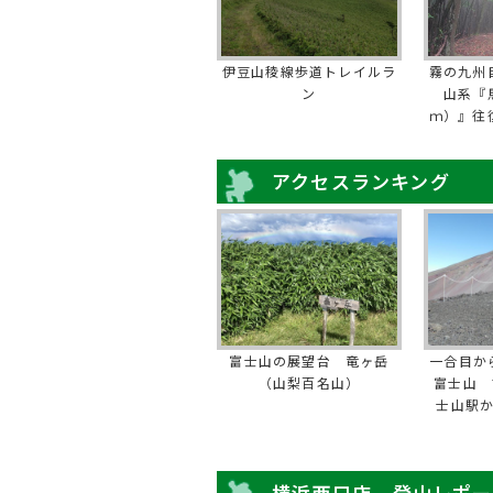
伊豆山稜線歩道トレイルラ
霧の九州
ン
山系『
ｍ）』往
アクセスランキング
富士山の展望台 竜ヶ岳
一合目か
（山梨百名山）
富士山 
士山駅
横浜西口店 - 登山レポ