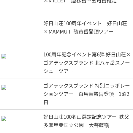
×MILLET 唐松岳～五竜岳縦走
好日山荘100周年イベント 好日山荘
×MAMMUT 硫黄岳登頂ツアー
100周年記念イベント第6弾 好日山荘×
ゴアテックスブランド 北八ヶ岳スノー
シューツアー
ゴアテックスブランド 特別コラボレー
ションツアー 白馬乗鞍岳登頂 1泊2
日
好日山荘100名山選定記念ツアー 秩父
多摩甲斐国立公園 大菩薩嶺