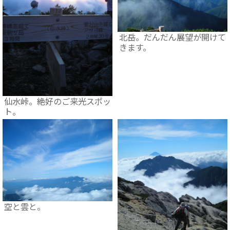
北岳。だんだん展望が開けて
きます。
仙水峠。絶好のご来光スポッ
ト。
空と雲と。