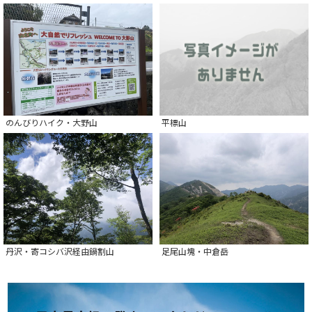
のんびりハイク・大野山
平標山
丹沢・寄コシバ沢経由鍋割山
足尾山塊・中倉岳