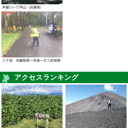
芦屋川～六甲山（兵庫県）
八ケ岳 地蔵尾根～赤岳～文三郎尾根
アクセスランキング