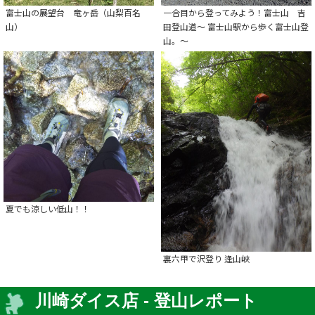
富士山の展望台 竜ヶ岳（山梨百名
一合目から登ってみよう！富士山 吉
山）
田登山道～ 富士山駅から歩く富士山登
山。～
夏でも涼しい低山！！
裏六甲で沢登り 逢山峡
川崎ダイス店 - 登山レポート