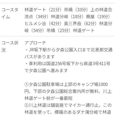
コースタ
林道ゲート（21分）吊橋（33分）上の林道合
流点（34分）林道分岐（18分）廃屋（19分）
イム
ヒルメシ谷（42分）奥三界岳（62分）林道分
岐（54分）吊橋（25分）林道ゲート
コース状
アプローチ
・JR坂下駅から夕森公園入口まで北恵那交通
況
バスがあります
・車利用は国道256号坂下から県道3号411号
で夕森公園へ進みます
①夕森公園駐車場は上部のキャンプ場1000
円、下部の夕森公園総合案内所が無料、川上
林道ゲート前が一番最短
②川上林道は舗装路でマイカー通行止。この
林道を使って、標識のあるダナ滝分岐で林道