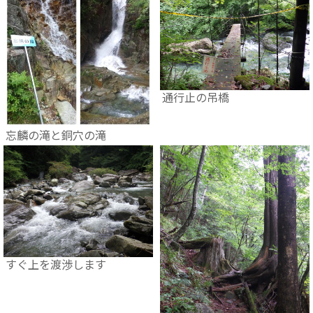
通行止の吊橋
忘麟の滝と銅穴の滝
すぐ上を渡渉します