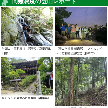
同難易度の登山レポート
半国山・音羽渓谷 沢登り / 京都府亀
【登山学校実技講座】 スイカナイ
岡市
ト！万物相と風吹岩（神戸市）
母ちゃんの夏休みin書写山（兵庫県）