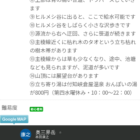
ます
⑨ヒルメシ谷に出ると、ここで給水可能です
➉ヒルメシ谷をしばらく小さな沢歩きです
⑪源流から右へ迂回、さらに笹道が続きます
⑫主稜線近くに枯れ木のタオという立ち枯れ
の樹木帯があります
⑬主稜線からは草も少なくなり、途中、池塘
なども見られますが、泥道が多いです
⑭山頂には展望台があります
⑮立ち寄り湯は付知峡倉屋温泉 おんぽいの湯
が800円（第四水曜休み・10：00～22：00）
難易度