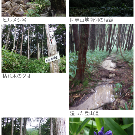
ヒルメシ谷
阿寺山地南側の稜線
枯れ木のダオ
湿った登山道