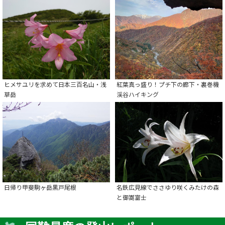
ヒメサユリを求めて日本三百名山・浅
紅葉真っ盛り！プチ下の廊下・裏巻機
草岳
渓谷ハイキング
日帰り甲斐駒ヶ岳黒戸尾根
名鉄広見線でささゆり咲くみたけの森
と御嵩富士