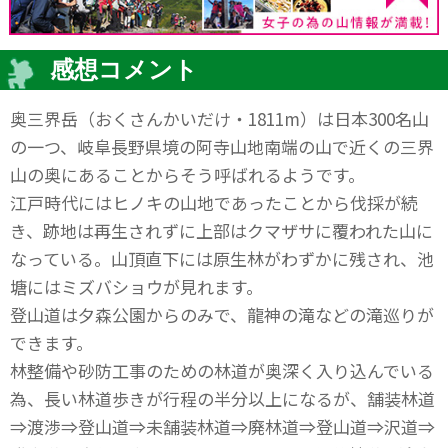
感想コメント
奥三界岳（おくさんかいだけ・1811m）は日本300名山
の一つ、岐阜長野県境の阿寺山地南端の山で近くの三界
山の奥にあることからそう呼ばれるようです。
江戸時代にはヒノキの山地であったことから伐採が続
き、跡地は再生されずに上部はクマザサに覆われた山に
なっている。山頂直下には原生林がわずかに残され、池
塘にはミズバショウが見れます。
登山道は夕森公園からのみで、龍神の滝などの滝巡りが
できます。
林整備や砂防工事のための林道が奥深く入り込んでいる
為、長い林道歩きが行程の半分以上になるが、舗装林道
⇒渡渉⇒登山道⇒未舗装林道⇒廃林道⇒登山道⇒沢道⇒