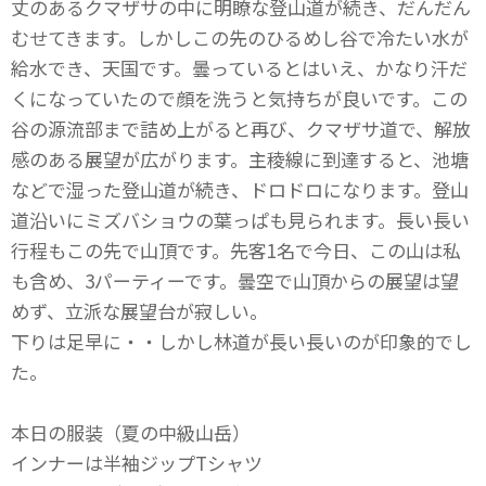
丈のあるクマザサの中に明瞭な登山道が続き、だんだん
むせてきます。しかしこの先のひるめし谷で冷たい水が
給水でき、天国です。曇っているとはいえ、かなり汗だ
くになっていたので顔を洗うと気持ちが良いです。この
谷の源流部まで詰め上がると再び、クマザサ道で、解放
感のある展望が広がります。主稜線に到達すると、池塘
などで湿った登山道が続き、ドロドロになります。登山
道沿いにミズバショウの葉っぱも見られます。長い長い
行程もこの先で山頂です。先客1名で今日、この山は私
も含め、3パーティーです。曇空で山頂からの展望は望
めず、立派な展望台が寂しい。
下りは足早に・・しかし林道が長い長いのが印象的でし
た。
本日の服装（夏の中級山岳）
インナーは半袖ジップTシャツ