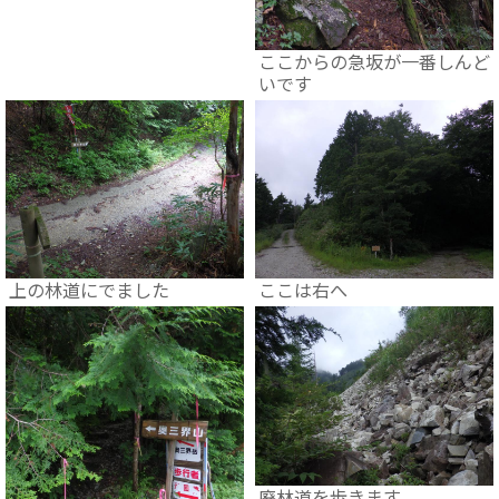
ここからの急坂が一番しんど
いです
上の林道にでました
ここは右へ
廃林道を歩きます