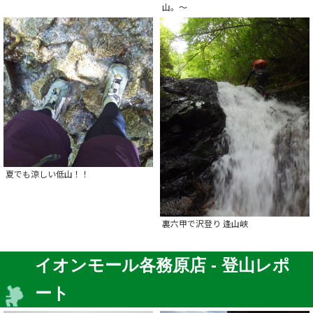
山。～
夏でも涼しい低山！！
裏六甲で沢登り 逢山峡
イオンモール各務原店 - 登山レポ
ート