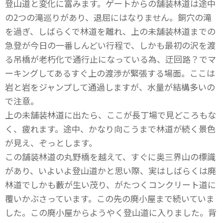
登山道と変化に富みます。ゲートからの舗装林道は途中
の2つの滝巡りがあり、退屈にはなりません。銅穴の滝
を過ぎ、しばらくで林道を離れ、上の未舗装林道までの
急登が今日の一番しんどい行程で、しかも最初の沢を渡
る吊橋が老朽化で通行止になっている為、迂回路？でマ
ーキングしてあるすぐ上の渡渉が緊張する場面。ここは
岩と岩をジャンプして通過しますが、水量が結構多いの
で注意。
上の未舗装林道に出たら、ここが長丁場で見どころもな
く、疲れます。途中、かなり向こうまで林道が続く景色
が見え、ぞっとします。
この舗装林道の丸野橋を越えて、すぐに奥三界山の標識
があり、いよいよ登山道かと思い際、実はしばらくは廃
林道でしかも藪が生い茂り、がたつくコンクリート道に
覆いかぶさっています。この先の廃小屋まで続いていま
した。この廃小屋からようやく登山道に入りました。背