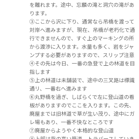
を離れます。途中、忘麟の滝と洞穴の滝があ
ります。
③ここから沢に下り、通常なら吊橋を渡って
対岸へ進みますが、現在、吊橋が老朽化で通
行できませんので、すぐ上のマーキングの所
から渡渉に入ります。水量も多く、岩をジャ
ンプする必要がありますので、スリップ注意
④その先は今日、一番の急登で上の林道を目
指します
⑤上の林道は未舗装で、途中の三叉路は標識
通リ、一番右へ進みます
⑥丸野橋を過ぎ、しばらくで左に登山道の看
板がありますのでここを入ります。この先、
廃屋までは旧林道で草が生い茂り、途中にガ
レ場もあり、一番不快なところです
⑦廃屋からようやく本格的な登山道
⑧上部は背の高い笹道、トラバースしていき