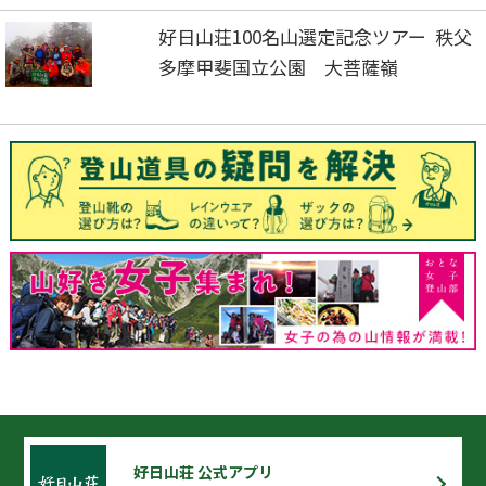
好日山荘100名山選定記念ツアー 秩父
多摩甲斐国立公園 大菩薩嶺
好日山荘 公式アプリ