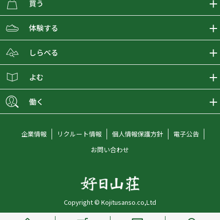
買う
ECMALLの商品をさがす
体験する
取り扱いブランド一覧
おとな女子登山部
しらべる
店舗の商品をさがす
登山学校
登山レポート
よむ
ショップブログ
YamaPos
スタートNAVI
ECMedia
働く
会員募集
グラビティリサーチ
山の辞典
ECMALLチャンネル
新卒採用情報
企業情報
リクルート情報
個人情報保護方針
電子公告
オンラインコンシェルジュ
好日山荘マガジン
中途採用情報
お問い合わせ
好日山荘チャンネル
キャリア採用情報
アルバイト採用情報
Copyright © Kojitusanso.co,Ltd
社員メッセージ