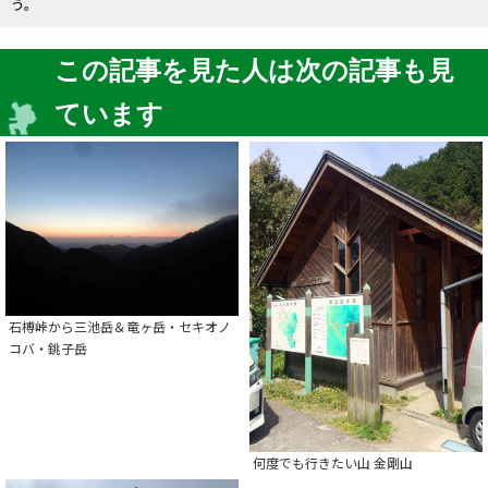
う。
この記事を見た人は次の記事も見
ています
石榑峠から三池岳＆竜ヶ岳・セキオノ
コバ・銚子岳
何度でも行きたい山 金剛山