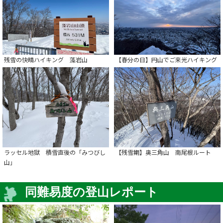
残雪の快晴ハイキング 藻岩山
【春分の日】円山でご来光ハイキング
ラッセル地獄 積雪直後の「みつびし
【残雪期】奥三角山 南尾根ルート
山」
同難易度の登山レポート