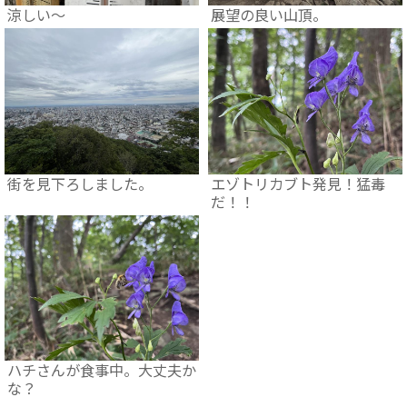
涼しい～
展望の良い山頂。
街を見下ろしました。
エゾトリカブト発見！猛毒
だ！！
ハチさんが食事中。大丈夫か
な？