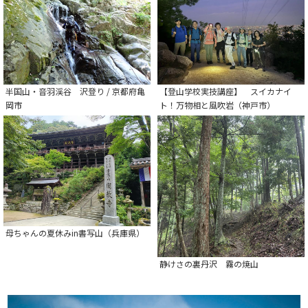
半国山・音羽渓谷 沢登り / 京都府亀
【登山学校実技講座】 スイカナイ
岡市
ト！万物相と風吹岩（神戸市）
母ちゃんの夏休みin書写山（兵庫県）
静けさの裏丹沢 霧の焼山