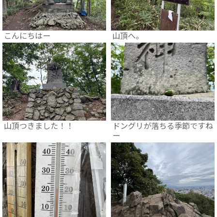
こんにちはー
山頂へ。
山頂つきました！！
ドングリが落ちる季節ですね
ー