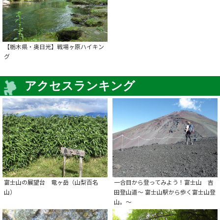
【栃木県・奥日光】戦場ヶ原ハイキン
グ
アクセスランキング
富士山の展望台 竜ヶ岳（山梨百名
一合目から登ってみよう！富士山 吉
山）
田登山道～ 富士山駅から歩く富士山登
山。～