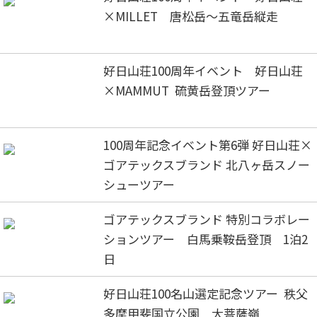
×MILLET 唐松岳～五竜岳縦走
好日山荘100周年イベント 好日山荘
×MAMMUT 硫黄岳登頂ツアー
100周年記念イベント第6弾 好日山荘×
ゴアテックスブランド 北八ヶ岳スノー
シューツアー
ゴアテックスブランド 特別コラボレー
ションツアー 白馬乗鞍岳登頂 1泊2
日
好日山荘100名山選定記念ツアー 秩父
多摩甲斐国立公園 大菩薩嶺