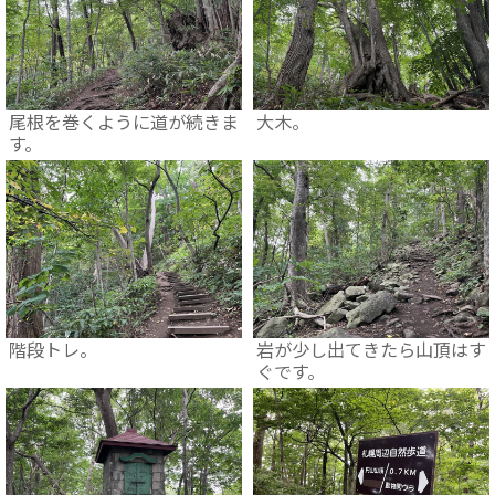
尾根を巻くように道が続きま
大木。
す。
階段トレ。
岩が少し出てきたら山頂はす
ぐです。