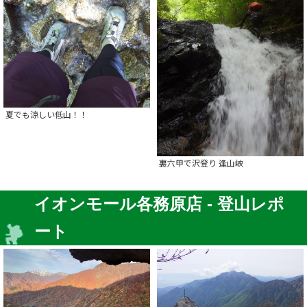
夏でも涼しい低山！！
裏六甲で沢登り 逢山峡
イオンモール各務原店 - 登山レポ
ート