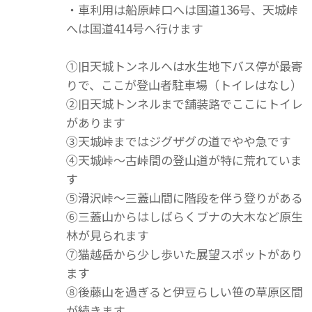
・車利用は船原峠口へは国道136号、天城峠
へは国道414号へ行けます
①旧天城トンネルへは水生地下バス停が最寄
りで、ここが登山者駐車場（トイレはなし）
②旧天城トンネルまで舗装路でここにトイレ
があります
③天城峠まではジグザグの道でやや急です
④天城峠～古峠間の登山道が特に荒れていま
す
⑤滑沢峠～三蓋山間に階段を伴う登りがある
⑥三蓋山からはしばらくブナの大木など原生
林が見られます
⑦猫越岳から少し歩いた展望スポットがあり
ます
⑧後藤山を過ぎると伊豆らしい笹の草原区間
が続きます