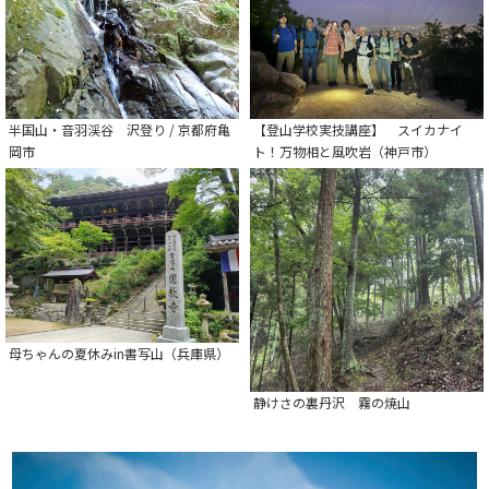
半国山・音羽渓谷 沢登り / 京都府亀
【登山学校実技講座】 スイカナイ
岡市
ト！万物相と風吹岩（神戸市）
母ちゃんの夏休みin書写山（兵庫県）
静けさの裏丹沢 霧の焼山