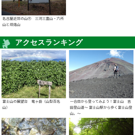
名古屋近郊の山⑪ 三河三霊山・六所
山と焙烙山
アクセスランキング
富士山の展望台 竜ヶ岳（山梨百名
一合目から登ってみよう！富士山 吉
山）
田登山道～ 富士山駅から歩く富士山登
山。～