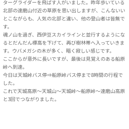
ターグライダーを飛ばす人がいました。昨年歩いている
北部の達磨山付近の草原を思い出しますが、こんないい
とこながらも、人気の北部と違い、他の登山者は皆無で
す。
魂ノ山を過ぎ、西伊豆スカイラインと並行するようにな
るとだんだん標高を下げて、再び樹林帯へ入っていきま
す。ウバメガシの木が多く、暗く寂しい感じです。
ここからが意外に長いですが、最後は見覚えのある船原
峠へ到達。
今日は天城峠バス停⇒船原峠バス停まで8時間の行程で
した。
これで天城高原～天城山～天城峠～船原峠～達磨山高原
と3回でつながりました。