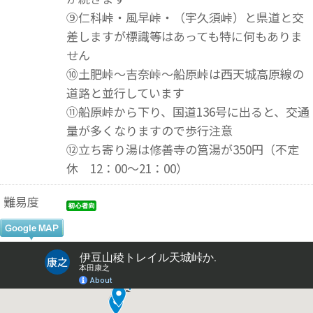
⑨仁科峠・風早峠・（宇久須峠）と県道と交
差しますが標識等はあっても特に何もありま
せん
⑩土肥峠～吉奈峠～船原峠は西天城高原線の
道路と並行しています
⑪船原峠から下り、国道136号に出ると、交通
量が多くなりますので歩行注意
⑫立ち寄り湯は修善寺の筥湯が350円（不定
休 12：00～21：00）
難易度