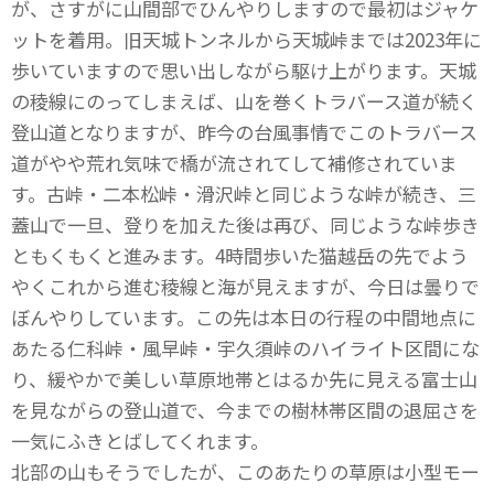
が、さすがに山間部でひんやりしますので最初はジャケ
ットを着用。旧天城トンネルから天城峠までは2023年に
歩いていますので思い出しながら駆け上がります。天城
の稜線にのってしまえば、山を巻くトラバース道が続く
登山道となりますが、昨今の台風事情でこのトラバース
道がやや荒れ気味で橋が流されてして補修されていま
す。古峠・二本松峠・滑沢峠と同じような峠が続き、三
蓋山で一旦、登りを加えた後は再び、同じような峠歩き
ともくもくと進みます。4時間歩いた猫越岳の先でよう
やくこれから進む稜線と海が見えますが、今日は曇りで
ぼんやりしています。この先は本日の行程の中間地点に
あたる仁科峠・風早峠・宇久須峠のハイライト区間にな
り、緩やかで美しい草原地帯とはるか先に見える富士山
を見ながらの登山道で、今までの樹林帯区間の退屈さを
一気にふきとばしてくれます。
北部の山もそうでしたが、このあたりの草原は小型モー