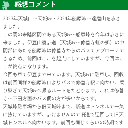
感想コメント
2023年天城山～天城峠・2024年船原峠～達磨山を歩き
ました。
この間の未踏区間である天城峠～船原峠を今年は歩きに
来ました。伊豆山稜歩道（天城峠～修善寺虹の郷）の中
間部にあたる船原峠は修善寺からのバスでアプローチで
きるため、前回はここを起点にしていますが、今回はこ
こが終点になります。
今回も車で伊豆まで来ています。天城峠に駐車し、回収
は前回同様の船原峠口よりバスで修善寺駅に向かい、乗
り継ぎで天城峠へ帰るルートをたどります。これは修善
寺～下田方面のバス便の方が多いからです。
天城峠駐車場から旧天城峠まで、新道はトンネルで一気
に抜けていますが、歩けませんので旧道で迂回して旧天
城トンネルへ向かいます。前回も同じくらいの時期です