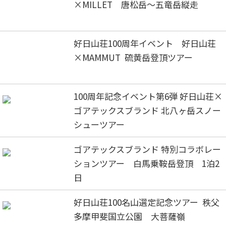
×MILLET 唐松岳～五竜岳縦走
好日山荘100周年イベント 好日山荘
×MAMMUT 硫黄岳登頂ツアー
100周年記念イベント第6弾 好日山荘×
ゴアテックスブランド 北八ヶ岳スノー
シューツアー
ゴアテックスブランド 特別コラボレー
ションツアー 白馬乗鞍岳登頂 1泊2
日
好日山荘100名山選定記念ツアー 秩父
多摩甲斐国立公園 大菩薩嶺