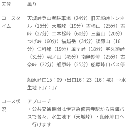
天候
曇り
コースタ
天城峠登山者駐車場（24分）旧天城峠トンネ
ル（15分）天城峠（19分）古稀山（25分）古
イム
峠（27分）二本松峠（60分）三蓋山（20分）
つげ峠（60分）猫越岳（34分）後藤山（16
分）仁科峠（19分）風早峠（18分）宇久須峠
（31分）魂ノ山（45分）南無妙峠（25分）古
奈峠（32分）船原峠（25分）船原峠口バス停
船原峠口15：09→出口16：23（16：48）→水
生地下17：17
コース状
アプローチ
・公共交通機関は伊豆急修善寺駅から東海バ
況
スで各々、水生地下（天城峠）・船原峠口へ
行けます