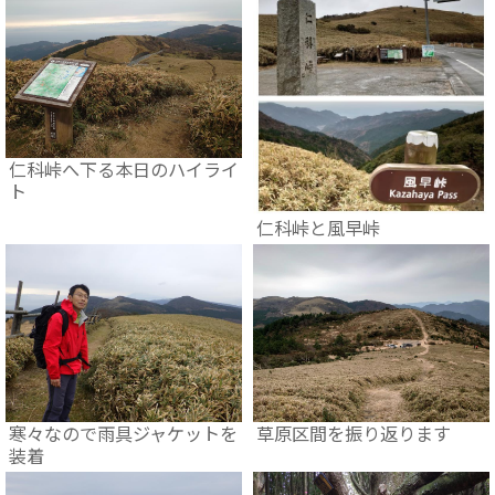
仁科峠へ下る本日のハイライ
ト
仁科峠と風早峠
寒々なので雨具ジャケットを
草原区間を振り返ります
装着