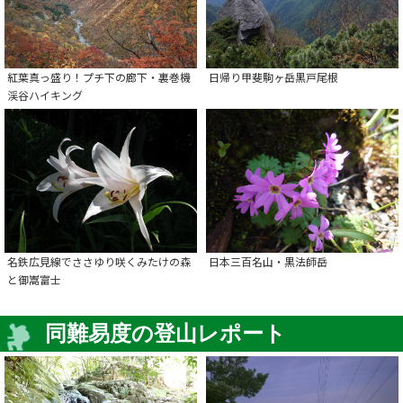
紅葉真っ盛り！プチ下の廊下・裏巻機
日帰り甲斐駒ヶ岳黒戸尾根
渓谷ハイキング
名鉄広見線でささゆり咲くみたけの森
日本三百名山・黒法師岳
と御嵩富士
同難易度の登山レポート