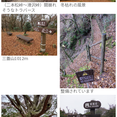
（二本松峠～滑沢峠）間崩れ
冬枯れの風景
そうなトラバース
三蓋山1012ｍ
整備されています