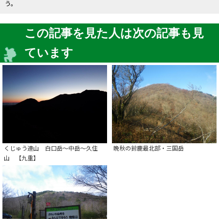
う。
この記事を見た人は次の記事も見
ています
くじゅう連山 白口岳～中岳～久住
晩秋の鈴鹿最北部・三国岳
山 【九重】