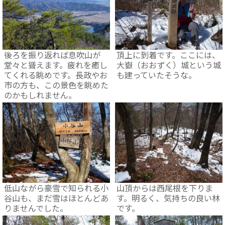
後ろを振り返れば息吹山が
頂上に到着です。ここには、
堂々と聳えます。疲れを癒し
大嶽（おおずく）城という城
てくれる眺めです。長政やお
も建っていたそうな。
市の方も、この景色を眺めた
のかもしれません。
低山ながら豪雪で知られる小
山頂からは西尾根を下りま
谷山も、まだ雪はほとんどあ
す。明るく、気持ちの良い林
りませんでした。
です。