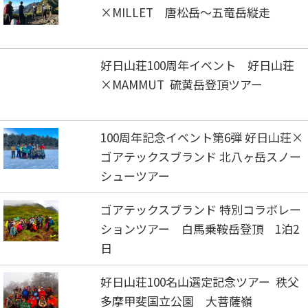
×MILLET 唐松岳～五竜岳縦走
好日山荘100周年イベント 好日山荘
×MAMMUT 硫黄岳登頂ツアー
100周年記念イベント第6弾 好日山荘×
ゴアテックスブランド 北八ヶ岳スノー
シューツアー
ゴアテックスブランド 特別コラボレー
ションツアー 白馬乗鞍岳登頂 1泊2
日
好日山荘100名山選定記念ツアー 秩父
多摩甲斐国立公園 大菩薩嶺