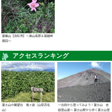
富幕山【浜松市】～奥山高原＆風越峠
周回～
アクセスランキング
富士山の展望台 竜ヶ岳（山梨百名
一合目から登ってみよう！富士山 吉
山）
田登山道～ 富士山駅から歩く富士山登