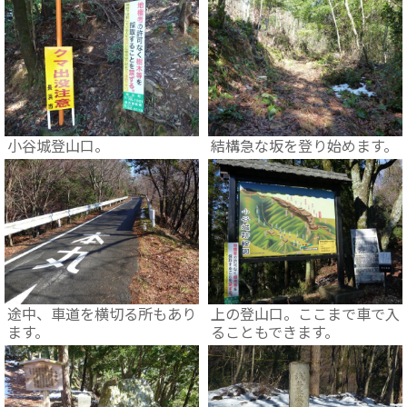
小谷城登山口。
結構急な坂を登り始めます。
途中、車道を横切る所もあり
上の登山口。ここまで車で入
ます。
ることもできます。