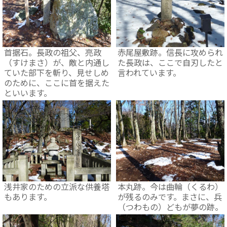
首据石。長政の祖父、亮政
赤尾屋敷跡。信長に攻められ
（すけまさ）が、敵と内通し
た長政は、ここで自刃したと
ていた部下を斬り、見せしめ
言われています。
のために、ここに首を据えた
といいます。
浅井家のための立派な供養塔
本丸跡。今は曲輪（くるわ）
もあります。
が残るのみです。まさに、兵
（つわもの）どもが夢の跡。