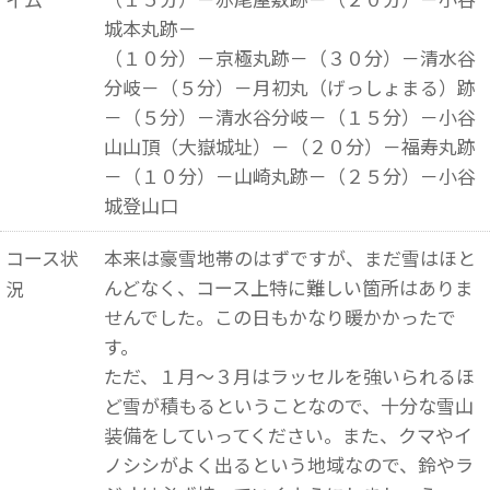
城本丸跡－
（１０分）－京極丸跡－（３０分）－清水谷
分岐－（５分）－月初丸（げっしょまる）跡
－（５分）－清水谷分岐－（１５分）－小谷
山山頂（大嶽城址）－（２０分）－福寿丸跡
－（１０分）－山崎丸跡－（２５分）－小谷
城登山口
コース状
本来は豪雪地帯のはずですが、まだ雪はほと
んどなく、コース上特に難しい箇所はありま
況
せんでした。この日もかなり暖かかったで
す。
ただ、１月～３月はラッセルを強いられるほ
ど雪が積もるということなので、十分な雪山
装備をしていってください。また、クマやイ
ノシシがよく出るという地域なので、鈴やラ