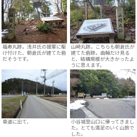
福寿丸跡。浅井氏の援軍に駆
山崎丸跡。こちらも朝倉氏が
け付けた、朝倉氏が建てた砦
建てた砦跡。曲輪だけ見る
だそうです。
と、結構規模が大きかったよ
うに思えます。
車道に出て、
小谷城登山口に帰ってきまし
た。とても満足のいく山旅で
した。