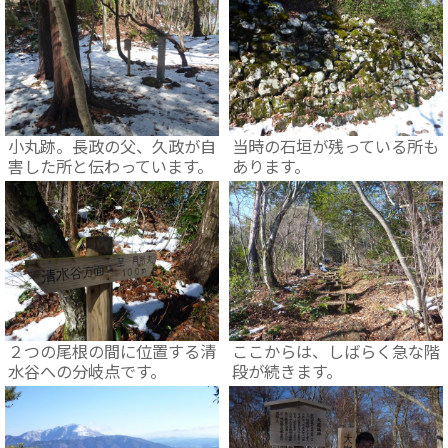
小丸跡。長政の父、久政が自
当時の石垣が残っている所も
害した所と伝わっています。
あります。
２つの尾根の間に位置する清
ここからは、しばらく急な階
水谷への分岐点です。
段が続きます。