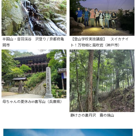
半国山・音羽渓谷 沢登り / 京都府亀
【登山学校実技講座】 スイカナイ
岡市
ト！万物相と風吹岩（神戸市）
母ちゃんの夏休みin書写山（兵庫県）
静けさの裏丹沢 霧の焼山