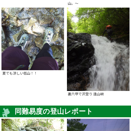
山。～
夏でも涼しい低山！！
裏六甲で沢登り 逢山峡
同難易度の登山レポート