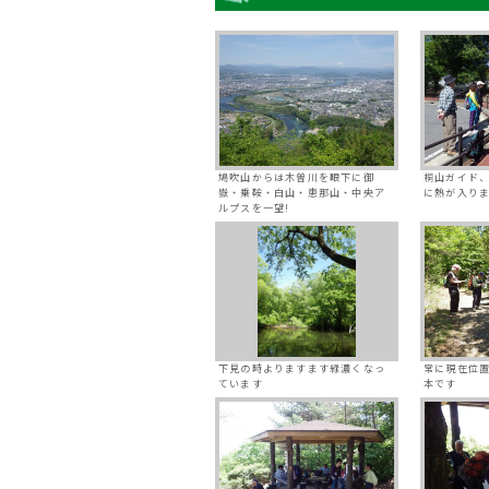
鳩吹山からは木曽川を眼下に御
桐山ガイド
嶽・乗鞍・白山・恵那山・中央ア
に熱が入り
ルプスを一望!
下見の時よりますます緑濃くなっ
常に現在位
ています
本です