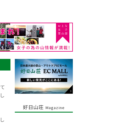
て
し
好日山荘
Magazine
し