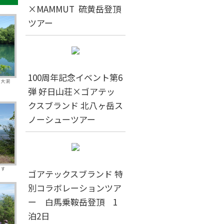
×MAMMUT 硫黄岳登頂
ツアー
100周年記念イベント第6
、大洞
弾 好日山荘×ゴアテッ
クスブランド 北八ヶ岳ス
ノーシューツアー
ます
ゴアテックスブランド 特
別コラボレーションツア
ー 白馬乗鞍岳登頂 1
泊2日