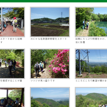
、スタート前から説明
のどかな名鉄善師野駅をスタート
説明にたっぷり時間をかけ
ます
池に到着
置を確認することが基
ツツジが真っ盛りです
ところどころで展望が開け