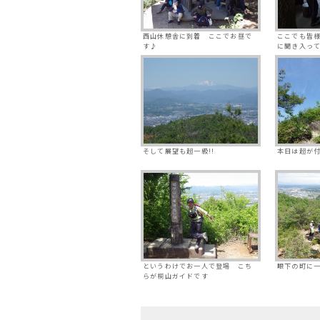
西山休憩舎に到着 ここでお昼で
ここでも皆
す♪
に聞き入っ
そして展望も超一級!!
本日は超が
というわけでお一人で登場 こち
眼下の町に
らが桐山ガイドです