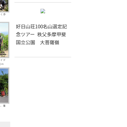
多く歩
好日山荘100名山選定記
念ツアー 秩父多摩甲斐
国立公園 大菩薩嶺
ガイド
)m
様、暑