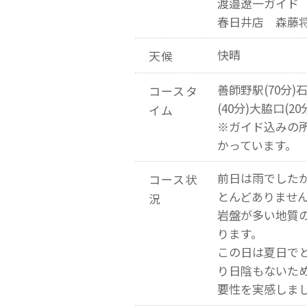
渡邉遼一ガイド
春日井店 森藤
快晴
天候
善師野駅(70分)
コースタ
(40分)大脇口(2
イム
※ガイド込みの
かっています。
前日は雨でした
コース状
とんどありませ
況
岩盤が多い地質
ります。
この日は夏日で
り日陰もないた
要性を実感しま