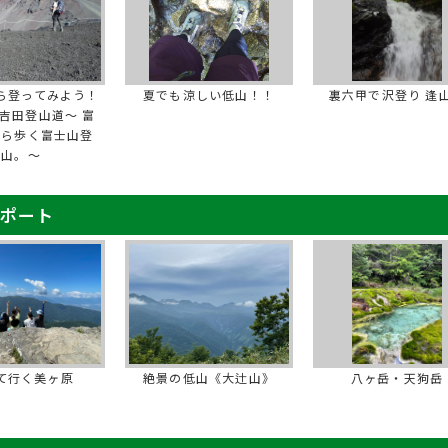
ら登ってみよう！
夏でも涼しい低山！！
裏六甲で沢登り 逢
吉田登山道～ 富
から歩く富士山登
山。～
レポート
て行く美ヶ原
絶景の低山《大辻山》
八ヶ岳・天狗岳