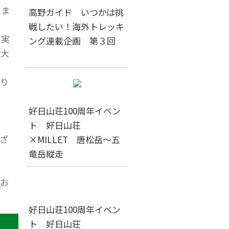
りま
高野ガイド いつかは挑
戦したい！海外トレッキ
充実
ング連載企画 第３回
い大
り
好日山荘100周年イベン
ト 好日山荘
ざ
×MILLET 唐松岳～五
竜岳縦走
お
好日山荘100周年イベン
ト 好日山荘