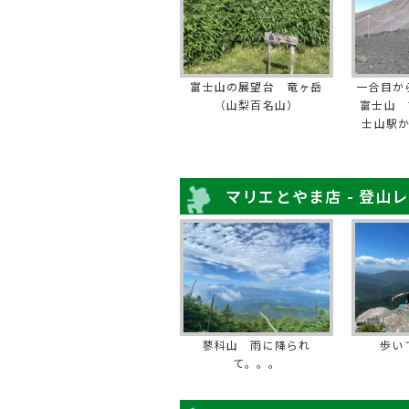
富士山の展望台 竜ヶ岳
一合目か
（山梨百名山）
富士山 
士山駅
マリエとやま店 - 登山
蓼科山 雨に降られ
歩い
て。。。