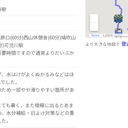
将樹
石原口(60分)西山休憩舎(60分)鳩吹山
登
より大きな地図で
0分)可児川駅
所要時間ですので通常よりだいぶか
が、水はけがよくぬかるみなどはほ
んでした。
のため一部やや滑りやすい箇所があ
とても暑く、また稜線に出るとあま
め、水分補給・日よけ対策などの重
した。