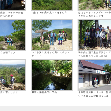
様熱心にガイドの説明
目指す鳩吹山が見えてきました
低山ながらアップダウンが
ておられます
きごたえのある山です
付く快晴です♪
いたる所に気持ちの良いスポット
鳩吹山山頂で集合写真♪…
が・・・
さん隠れちゃいましたm(_ _
一気に下山します
無事大脇登山口に下山
名鉄可児川駅にゴール 皆
い中本当にお疲れ様でした!!