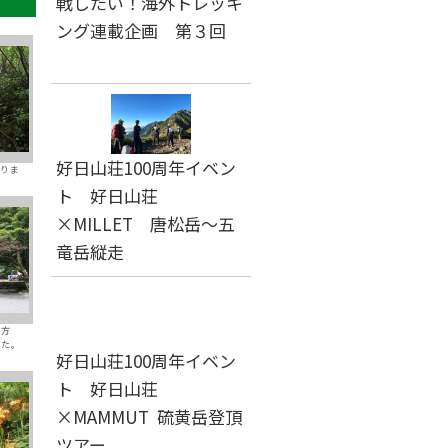
戦したい！海外トレッキ
ング連載企画 第３回
好日山荘100周年イベン
りま
ト 好日山荘
×MILLET 唐松岳～五
竜岳縦走
の方
した。
好日山荘100周年イベン
ト 好日山荘
×MAMMUT 硫黄岳登頂
ツアー