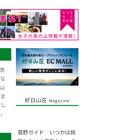
急
な
山
えま
好日山荘
Magazine
まし
す。
高野ガイド いつかは挑