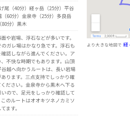
つげ尾（40分）経ヶ岳（25分）平谷
越（60分）金泉寺（25分）多良岳
（80分）黒木
面や岩場、浮石などが多いです。
経
でのガレ場はかなり急です。浮石も
より大きな地図で
を確認しながら進んでください。ア
り、不快な時期でもあります。山頂
平谷越へ向かうルートは、長い岩場
があります。三点支持でしっかり確
てください。金泉寺から黒木へ下る
悪いので、足元をしっかり確認して
。このルートはオオキツネノカミソ
してます。