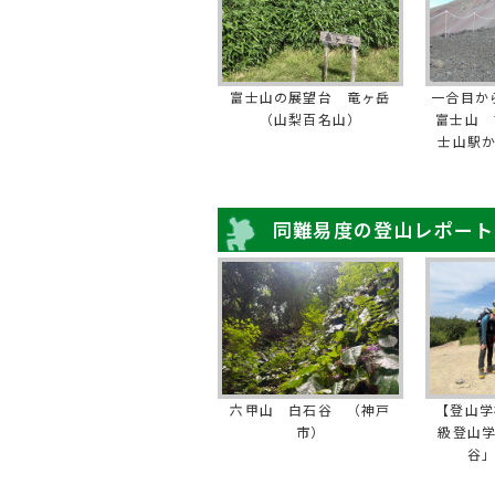
富士山の展望台 竜ヶ岳
一合目か
（山梨百名山）
富士山 
士山駅
同難易度の登山レポート
六甲山 白石谷 （神戸
【登山学
市）
級登山
谷