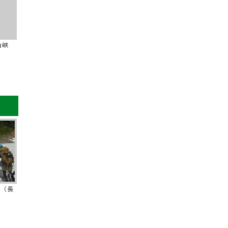
山峡
 （長