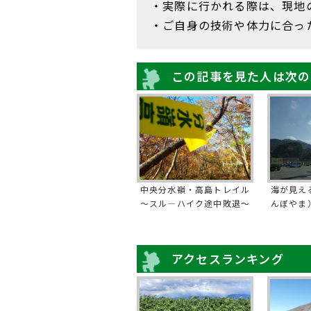
・実際に行かれる際は、現地
・ご自身の技術や体力に合っ
この記事を見た人は次の
中央分水嶺・高島トレイル
海が見え
～スル―ハイク途中敗退～
んぼやま
アクセスランキング