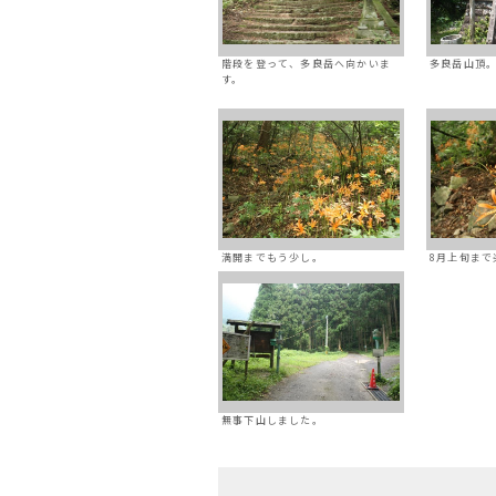
階段を登って、多良岳へ向かいま
多良岳山頂
す。
満開までもう少し。
8月上旬まで
無事下山しました。