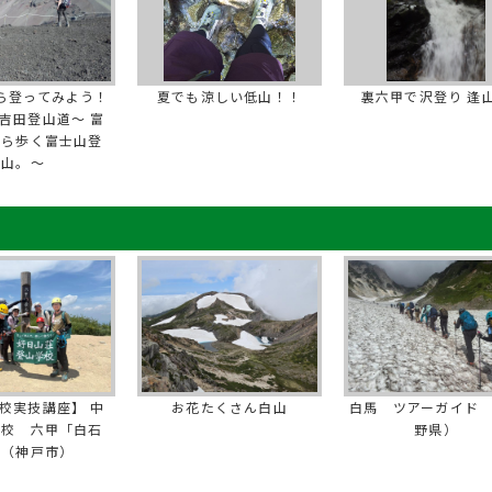
ら登ってみよう！
夏でも涼しい低山！！
裏六甲で沢登り 逢
吉田登山道～ 富
から歩く富士山登
山。～
校実技講座】 中
お花たくさん白山
白馬 ツアーガイド
学校 六甲「白石
野県）
」（神戸市）