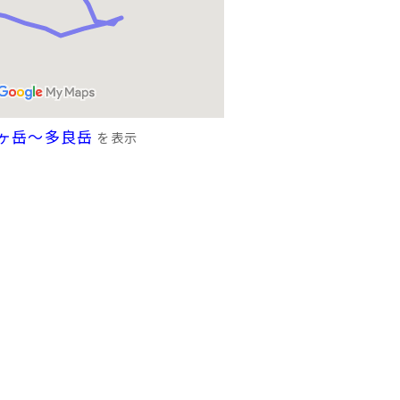
ヶ岳～多良岳
を表示