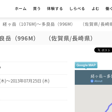
ホーム
買う
体験する
しらべる
よむ
働
経ヶ岳（1076M)～多良岳（996M） （佐賀県/長崎
多良岳（996M） （佐賀県/長崎県）
フ
(木)～2013年07月25日 (木)