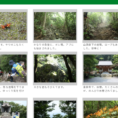
です。サワガニもたく
かなりの急登と、ガレ場。アブに
山頂直下の岩場。ロープもあ
た。
も悩まされました。
した。慎重に！
ぐ、急な岩場を下りま
大きな岩もそびえてます。
金泉寺で、休憩。たくさん
で、ゆっくり気を付け
が、のんびり休憩されてま
。