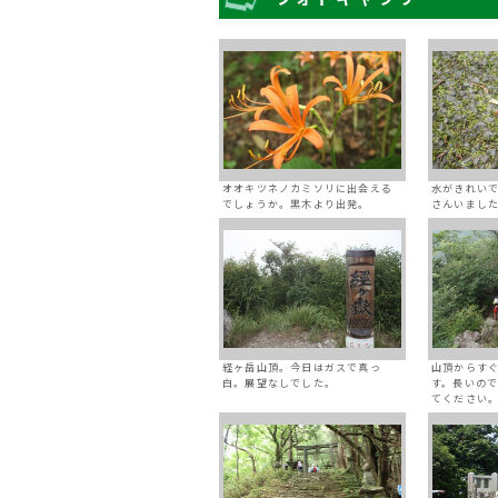
オオキツネノカミソリに出会える
水がきれい
でしょうか。黒木より出発。
さんいまし
経ヶ岳山頂。今日はガスで真っ
山頂からす
白。展望なしでした。
す。長いの
てください