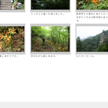
。
うっすらと遠くが見えました。
金泉寺から黒木に向かうル
オオキツネの大群生地があ
す。
楽しめそうです。
歩きながら楽しめます。
もうすぐゴール。