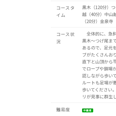
黒木（120分）
コースタ
越（40分）中山
イム
（20分）金泉寺
全体的に、急斜
コース状
黒木～つげ尾ま
況
あるので、足元
ブがたくさんお
直下と山頂から
でロープや鎖場
認しながら歩い
ルートも足場が
歩いてください
リが見事に群生
難易度