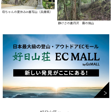
母ちゃんの夏休みin書写山（兵庫県）
静けさの裏丹沢 霧の焼山