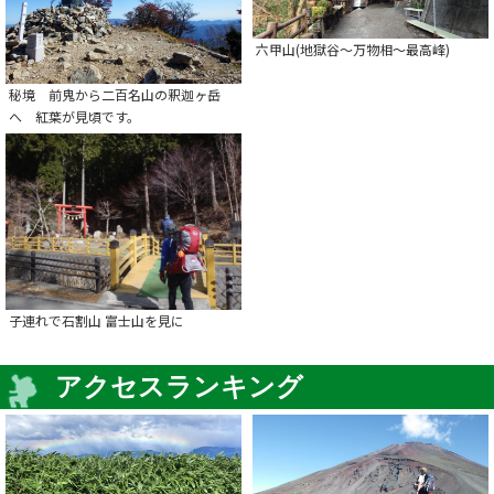
六甲山(地獄谷～万物相～最高峰)
秘境 前鬼から二百名山の釈迦ヶ岳
へ 紅葉が見頃です。
子連れで石割山 富士山を見に
アクセスランキング