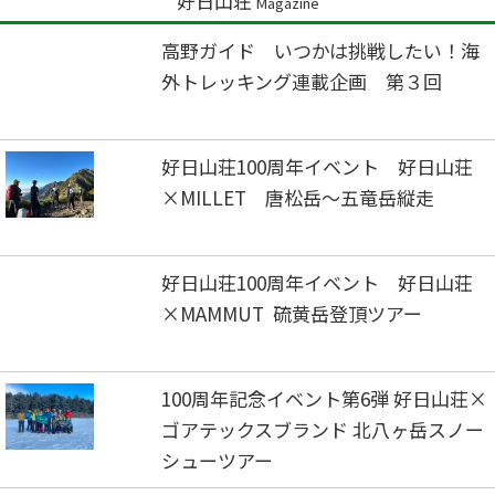
好日山荘
Magazine
高野ガイド いつかは挑戦したい！海
外トレッキング連載企画 第３回
好日山荘100周年イベント 好日山荘
×MILLET 唐松岳～五竜岳縦走
好日山荘100周年イベント 好日山荘
×MAMMUT 硫黄岳登頂ツアー
100周年記念イベント第6弾 好日山荘×
ゴアテックスブランド 北八ヶ岳スノー
シューツアー