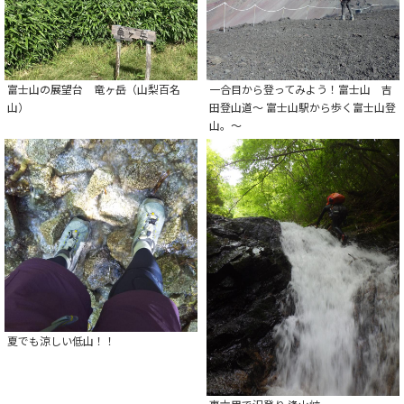
富士山の展望台 竜ヶ岳（山梨百名
一合目から登ってみよう！富士山 吉
山）
田登山道～ 富士山駅から歩く富士山登
山。～
夏でも涼しい低山！！