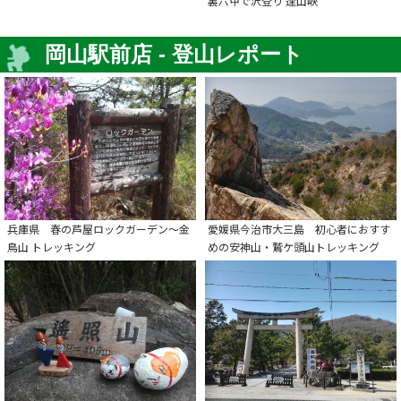
裏六甲で沢登り 逢山峡
岡山駅前店 - 登山レポート
兵庫県 春の芦屋ロックガーデン～金
愛媛県今治市大三島 初心者におすす
鳥山 トレッキング
めの安神山・鷲ケ頭山トレッキング