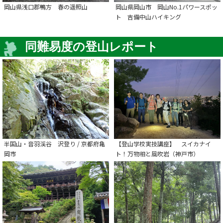
岡山県浅口郡鴨方 春の遥照山
岡山県岡山市 岡山No.1パワースポッ
ト 吉備中山ハイキング
同難易度の登山レポート
半国山・音羽渓谷 沢登り / 京都府亀
【登山学校実技講座】 スイカナイ
岡市
ト！万物相と風吹岩（神戸市）