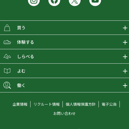
買う
ECMALLの商品をさがす
体験する
取り扱いブランド一覧
おとな女子登山部
しらべる
店舗の商品をさがす
登山学校
登山レポート
よむ
ショップブログ
YamaPos
スタートNAVI
ECMedia
働く
会員募集
グラビティリサーチ
山の辞典
ECMALLチャンネル
新卒採用情報
企業情報
リクルート情報
個人情報保護方針
電子公告
オンラインコンシェルジュ
好日山荘マガジン
中途採用情報
お問い合わせ
好日山荘チャンネル
キャリア採用情報