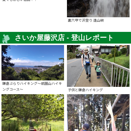
裏六甲で沢登り 逢山峡
さいか屋藤沢店 - 登山レポート
鎌倉ぶらりハイキング～祇園山ハイキ
ングコース～
子供と鎌倉ハイキング