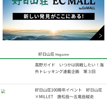
好日山荘
Magazine
高野ガイド いつかは挑戦したい！海
外トレッキング連載企画 第３回
好日山荘100周年イベント 好日山荘
×MILLET 唐松岳～五竜岳縦走