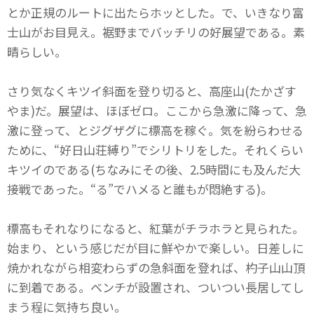
とか正規のルートに出たらホッとした。で、いきなり富
士山がお目見え。裾野までバッチリの好展望である。素
晴らしい。
さり気なくキツイ斜面を登り切ると、高座山(たかざす
やま)だ。展望は、ほぼゼロ。ここから急激に降って、急
激に登って、とジグザグに標高を稼ぐ。気を紛らわせる
ために、“好日山荘縛り”でシリトリをした。それくらい
キツイのである(ちなみにその後、2.5時間にも及んだ大
接戦であった。“る”でハメると誰もが悶絶する)。
標高もそれなりになると、紅葉がチラホラと見られた。
始まり、という感じだが目に鮮やかで楽しい。日差しに
焼かれながら相変わらずの急斜面を登れば、杓子山山頂
に到着である。ベンチが設置され、ついつい長居してし
まう程に気持ち良い。