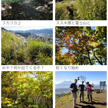
フカフカ♪
ススキ原と富士山と
おや？何か出てくるぞ？
紅くなり始め