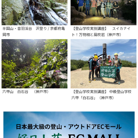
半国山・音羽渓谷 沢登り / 京都府亀
【登山学校実技講座】 スイカナイ
岡市
ト！万物相と風吹岩（神戸市）
六甲山 白石谷 （神戸市）
【登山学校実技講座】 中級登山学校
六甲「白石谷」（神戸市）