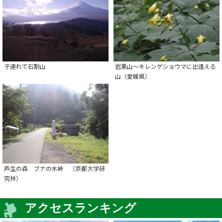
子連れで石割山
岩黒山～キレンゲショウマに出逢える
山（愛媛県）
芦生の森 ブナの木峠 （京都大学研
究林）
アクセスランキング