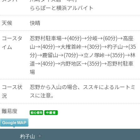
ららぽーと横浜アルバイト
天候
快晴
コースタ
忍野村駐車場→(40分)→分岐→(60分)→高座
山→(40分)→大榷首峠→(30分)→杓子山→(35
イム
分)→鹿留山→(70分)→立ノ塚峠→(35分)→林
道→(40分)→内野地区→(35分)→忍野村駐車
場
コース状
忍野から入山の場合、ススキによるルートミ
スに注意。
況
難易度