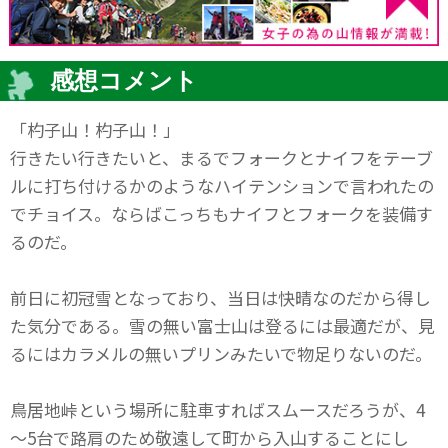
感想コメント
「杓子山！杓子山！」
行きたい行きたいと、まるでフォークとナイフをテーブ
ルに打ち付けるかのようなハイテンションで言われたの
でチョイス。ならばこっちもナイフとフォークを装備す
るのだ。
前日に初冠雪となっており、当日は快晴なのだから得し
た気分である。雪の無い富士山は登るには最適だが、見
るにはカラメルの無いプリンみたいで物足りないのだ。
鳥居地峠という場所に駐車すればスムースだろうが、4
～5台で路肩のため敬遠して町から入山することにし