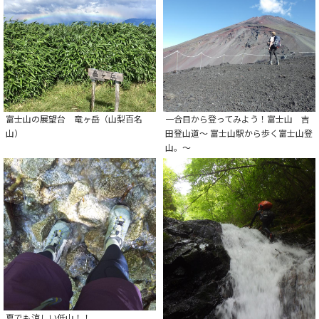
富士山の展望台 竜ヶ岳（山梨百名
一合目から登ってみよう！富士山 吉
山）
田登山道～ 富士山駅から歩く富士山登
山。～
夏でも涼しい低山！！