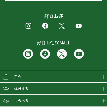
好日山荘ECMALL
買う
ECMALLの商品をさがす
体験する
取り扱いブランド一覧
おとな女子登山部
しらべる