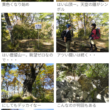
黄色くなり始め
はい山頂ー。天空の鐘がシン
ボル
はい鹿留山ー。眺望ゼロなの
アツい闘いは続く・・
で・・・
にしてもデッカイなー
こんなのが何回もある