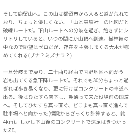
そして鹿留山へ。この山は都留市から入ると道が荒れて
おり、ちょっと優しくない。「山と高原社」の地図だと
破線ルートだ。下山ルートへの分岐を過ぎ、飽きずにシ
リトリしていると、いつの間にか山頂へ到達。樹林帯の
中なので眺望はゼロだが、存在を主張しまくる大木が慰
めてくれる(ブナ？ミズナラ？)
一旦分岐まで戻り、二十曲り経由で内野地区へ向かう。
岩も出てくる急下降ルートだ。それでも30分ちょっと過
ぎれば歩き易くなり、更に行けばコンクリートの車道へ
出る。後はひたすら南下し、朝通って来た役場前の国道
へ。そしてひたすら真っ直ぐ、どこまも真っ直ぐ進んで
駐車場へと向かった(標識からざっくり計算すると、約
4km)。しかし下山後のコンクリートで遠足はきつかっ
たZE。