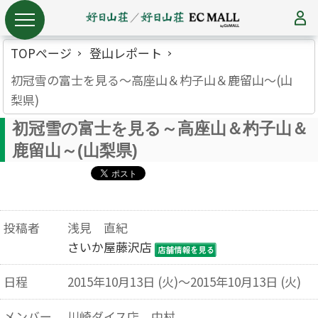
TOPページ
登山レポート
初冠雪の富士を見る～高座山＆杓子山＆鹿留山～(山
梨県)
初冠雪の富士を見る～高座山＆杓子山＆
鹿留山～(山梨県)
投稿者
浅見 直紀
さいか屋藤沢店
日程
2015年10月13日 (火)～2015年10月13日 (火)
メンバー
川崎ダイス店 中村