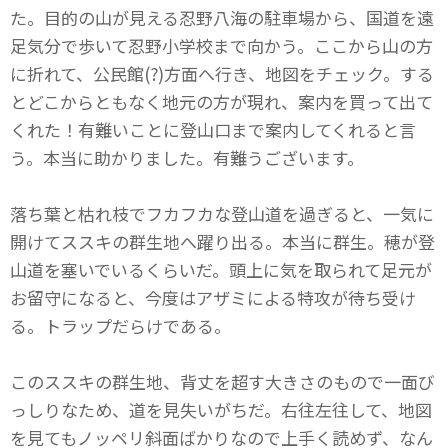
た。目的の山が見える忍野八海の駐車場から、国道を遠
足気分で歩いて忍野小学校まで向かう。ここから山の方
に折れて、公民館(?)方面へ行き、地図をチェック。する
とどこからともなく地元の方が現れ、案内を買って出て
くれた！有難いことに登山口まで案内してくれると言
う。本当に助かりました。有難うございます。
落ち葉と枯れ枝でフカフカな登山道を過ぎると、一気に
開けてススキの群生地へ躍り出る。本当に群生。穂が登
山道を塞いでいるくらいだ。頭上に気を取られて足元が
お留守になると、今度はアザミによる特攻が待ち受け
る。トラップだらけである。
このススキの群生地、背丈を超す大きさのもので一面び
っしりなため、道を見失いがちだ。右往左往して、地図
を見てもノッペリ斜面ばかりなので上手く読めず、なん