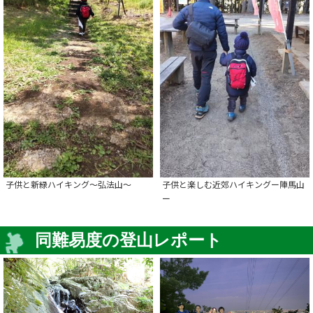
子供と新緑ハイキング～弘法山～
子供と楽しむ近郊ハイキングー陣馬山
ー
同難易度の登山レポート