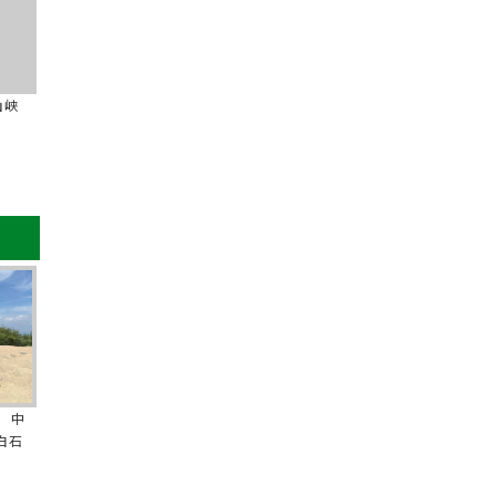
山峡
 中
白石