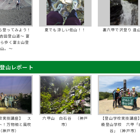
ら登ってみよう！
夏でも涼しい低山！！
裏六甲で沢登り 逢
吉田登山道～ 富
から歩く富士山登
山。～
 登山レポート
校実技講座】 ス
六甲山 白石谷 （神戸
【登山学校実技講座】
ト！万物相と風吹
市）
級登山学校 六甲「
（神戸市）
谷」（神戸市）