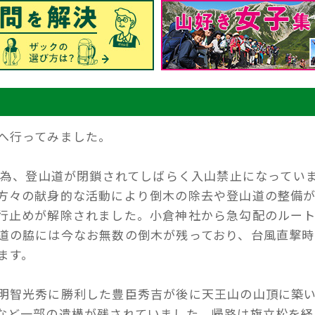
へ行ってみました。
害の為、登山道が閉鎖されてしばらく入山禁止になってい
方々の献身的な活動により倒木の除去や登山道の整備
行止めが解除されました。小倉神社から急勾配のルー
道の脇には今なお無数の倒木が残っており、台風直撃時
ます。
明智光秀に勝利した豊臣秀吉が後に天王山の山頂に築
など一部の遺構が残されていました。帰路は旗立松を経