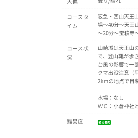
曇り/晴れ
天候
阪急・西山天王山
コースタ
場～40分～天王
イム
～20分～宝積寺
山崎城は天王山
コース状
で、登山靴が歩
況
台風の影響で一
クマ出没注意（平
2kmの地点で目
水場：なし
ＷＣ：小倉神社
難易度