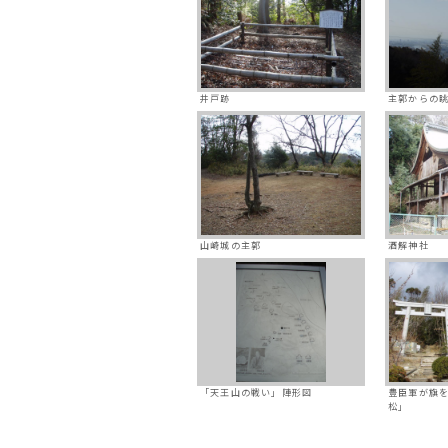
井戸跡
主郭からの
山崎城の主郭
酒解神社
「天王山の戦い」陣形図
豊臣軍が旗
松」