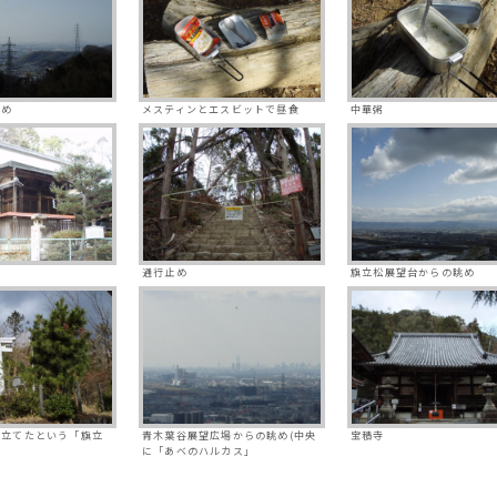
眺め
メスティンとエスビットで昼食
中華粥
通行止め
旗立松展望台からの眺め
を立てたという「旗立
青木葉谷展望広場からの眺め(中央
宝積寺
に「あべのハルカス」