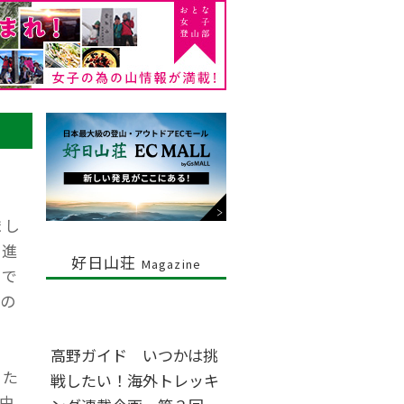
まし
が進
好日山荘
Magazine
トで
の
高野ガイド いつかは挑
いた
戦したい！海外トレッキ
由