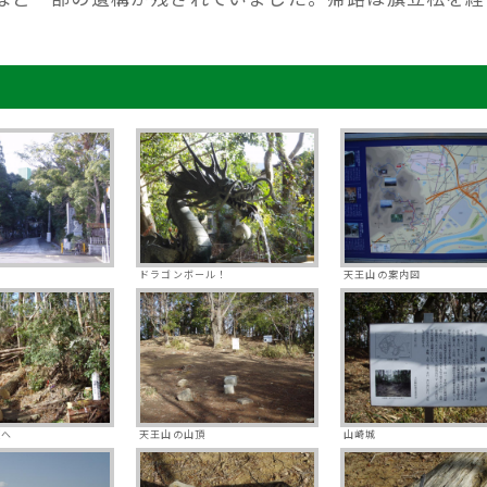
。
ドラゴンボール！
天王山の案内図
頂へ
天王山の山頂
山崎城