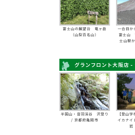
富士山の展望台 竜ヶ岳
一合目か
（山梨百名山）
富士山 
士山駅
グランフロント大阪店 -
半国山・音羽渓谷 沢登り
【登山学
/ 京都府亀岡市
イカナイ
岩