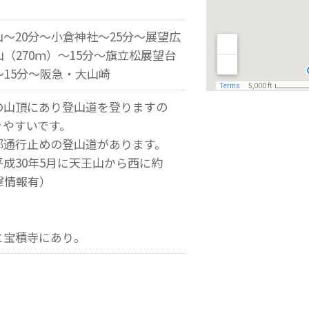
～20分～小倉神社～25分～展望広
山（270ｍ）～15分～旗立松展望台
～15分～阪急・大山崎
の山頂にあり登山道を登りますの
きやすいです。
部通行止めの登山道があります。
成30年5月に天王山から西に約
撃情報有）
と宝積寺にあり。