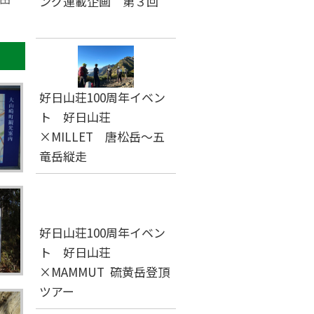
ング連載企画 第３回
好日山荘100周年イベン
ト 好日山荘
×MILLET 唐松岳～五
竜岳縦走
好日山荘100周年イベン
ト 好日山荘
×MAMMUT 硫黄岳登頂
ツアー