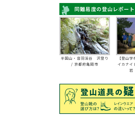
同難易度の登山レポート
半国山・音羽渓谷 沢登り
【登山学
/ 京都府亀岡市
イカナイ
岩