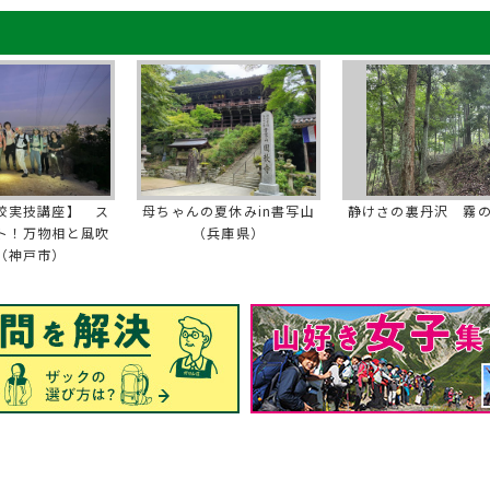
校実技講座】 ス
母ちゃんの夏休みin書写山
静けさの裏丹沢 霧
ト！万物相と風吹
（兵庫県）
（神戸市）