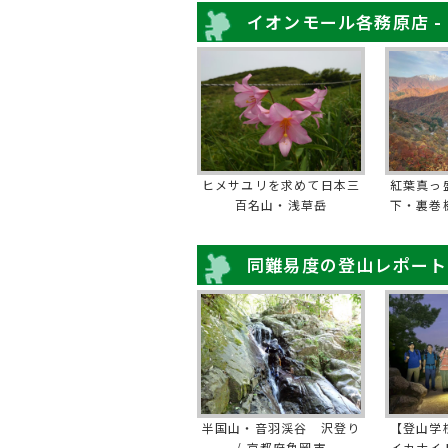
イオンモール各務原店 -
ヒメサユリを求めて日本三
紅葉真っ
百名山・浅草岳
下・裏巻
同難易度の登山レポート
半国山・音羽渓谷 沢登り
【登山学
/ 京都府亀岡市
イカナイ