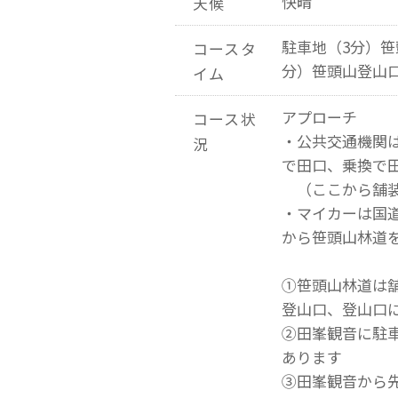
快晴
天候
駐車地（3分）笹
コースタ
分）笹頭山登山
イム
アプローチ
コース状
・公共交通機関
況
で田口、乗換で
（ここから舗装
・マイカーは国道
から笹頭山林道
①笹頭山林道は
登山口、登山口
②田峯観音に駐
あります
③田峯観音から