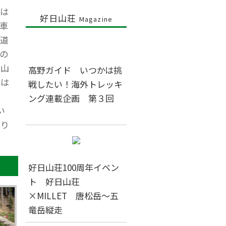
は
好日山荘
Magazine
車
道
の
神山
高野ガイド いつかは挑
方は
戦したい！海外トレッキ
ング連載企画 第３回
い
帰り
好日山荘100周年イベン
ト 好日山荘
×MILLET 唐松岳～五
竜岳縦走