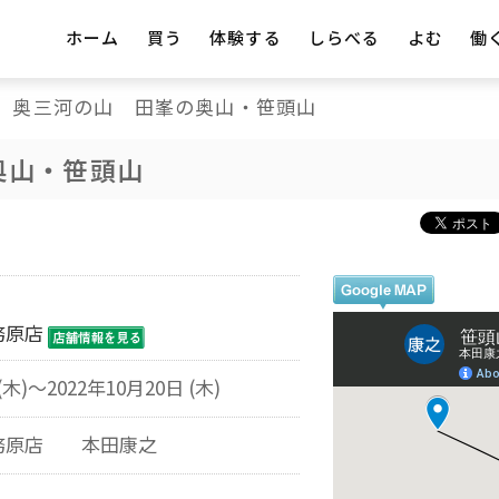
ホーム
買う
体験する
しらべる
よむ
働
奥三河の山 田峯の奥山・笹頭山
奥山・笹頭山
務原店
(木)～2022年10月20日 (木)
務原店 本田康之