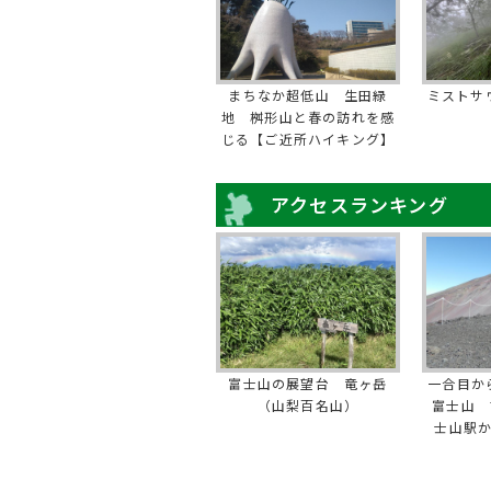
まちなか超低山 生田緑
ミストサ
地 桝形山と春の訪れを感
じる【ご近所ハイキング】
アクセスランキング
富士山の展望台 竜ヶ岳
一合目か
（山梨百名山）
富士山 
士山駅