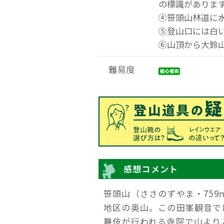
の標識がありま
④笹頭山林道に
⑤登山口には白
⑥山頂から大鈴
難易度
感想コメント
笹頭山（ささのずやま・75
地区の奥山。この田峯観音で
舞伎が行われる寺院で山より