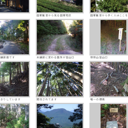
田峯観音から見る田峯地区
田峯観音から歩く人はここ
は舗装路です
未舗装に変わる箇所が登山口
笹頭山登山口
っきりしています
間伐されてます
唯一の標識