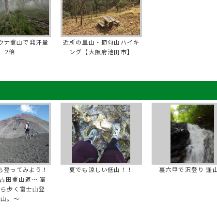
ウナ登山で発汗量
近所の里山・節句山ハイキ
2倍
ング【大阪府池田市】
ら登ってみよう！
夏でも涼しい低山！！
裏六甲で沢登り 逢
吉田登山道～ 富
から歩く富士山登
山。～