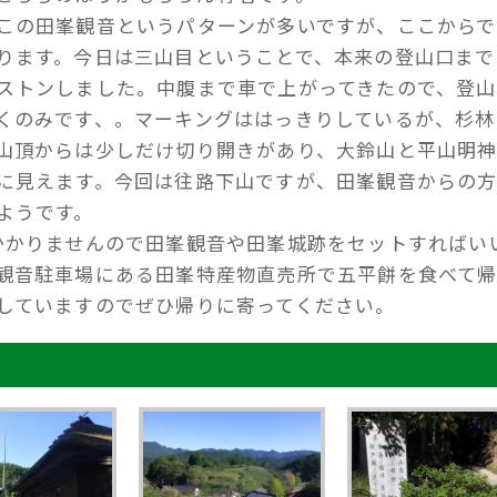
この田峯観音というパターンが多いですが、ここからで
ります。今日は三山目ということで、本来の登山口まで
ストンしました。中腹まで車で上がってきたので、登山
くのみです、。マーキングははっきりしているが、杉林
山頂からは少しだけ切り開きがあり、大鈴山と平山明
に見えます。今回は往路下山ですが、田峯観音からの
ようです。
かかりませんので田峯観音や田峯城跡をセットすればい
観音駐車場にある田峯特産物直売所で五平餅を食べて
していますのでぜひ帰りに寄ってください。