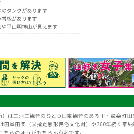
す
水のタンクがあります
い看板があります
山や平山明神山が見えます
9ｍ）は三河三観音のひとつ田峯観音のある里・設楽町田
は田峯田楽（国指定無形民俗文化財）や360年続く奉納
こちらのほうがもちろん有名です。