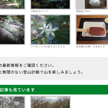
大鈴山のアップ
笹頭山759ｍ
アケボノソウがあちらこちらに
五平餅320円、大きめです
の最新情報をご確認ください。
た無理のない登山計画で山を楽しみましょう。
記事も見ています