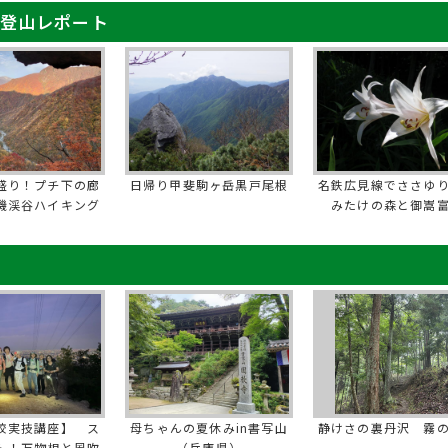
 登山レポート
盛り！プチ下の廊
日帰り甲斐駒ヶ岳黒戸尾根
名鉄広見線でささゆ
機渓谷ハイキング
みたけの森と御嵩
校実技講座】 ス
母ちゃんの夏休みin書写山
静けさの裏丹沢 霧
ト！万物相と風吹
（兵庫県）