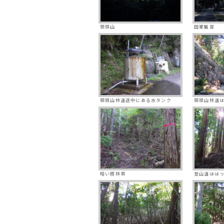
笹頭山
田峯観音
笹頭山林道途中にある水タンク
笹頭山林道
暗い樹林帯
登山道はは