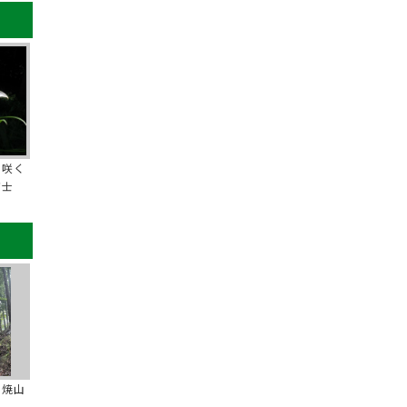
り咲く
富士
の焼山