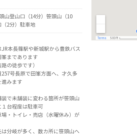
頭山登山口（14分）笹頭山（10
口（2分）駐車地
はJR本長篠駅や新城駅から豊鉄バス
田峯まであります
路の徒歩です）
257号長原で田峯方面へ、才久多
を進みます
舗装で未舗装に変わる箇所が笹頭山
に１台程度は駐車可
車場・トイレ・売店（水曜休み）が
先は分岐が多く、数カ所に笹頭山へ