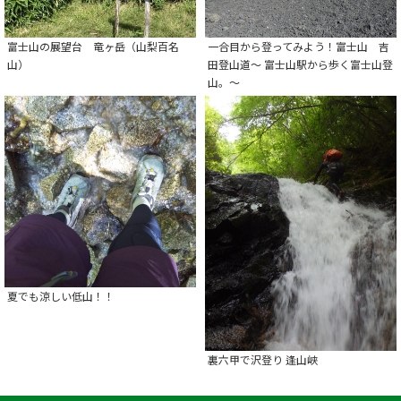
富士山の展望台 竜ヶ岳（山梨百名
一合目から登ってみよう！富士山 吉
山）
田登山道～ 富士山駅から歩く富士山登
山。～
夏でも涼しい低山！！
裏六甲で沢登り 逢山峡