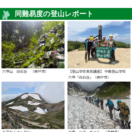
同難易度の登山レポート
六甲山 白石谷 （神戸市）
【登山学校実技講座】 中級登山学校
六甲「白石谷」（神戸市）
お花たくさん白山
白馬 ツアーガイド （長野県）