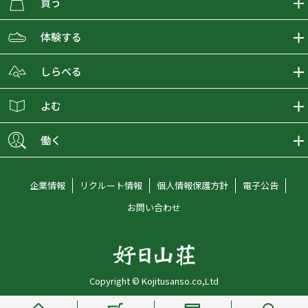
買う
ECMALLの商品をさがす
体験する
取り扱いブランド一覧
おとな女子登山部
しらべる
店舗の商品をさがす
登山学校
登山レポート
よむ
ショップブログ
YamaPos
スタートNAVI
ECMedia
働く
会員募集
グラビティリサーチ
山の辞典
ECMALLチャンネル
新卒採用情報
企業情報
リクルート情報
個人情報保護方針
電子公告
オンラインコンシェルジュ
好日山荘マガジン
中途採用情報
お問い合わせ
好日山荘チャンネル
キャリア採用情報
アルバイト採用情報
Copyright © Kojitusanso.co,Ltd
社員メッセージ