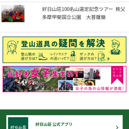
好日山荘100名山選定記念ツアー 秩父
多摩甲斐国立公園 大菩薩嶺
好日山荘 公式アプリ