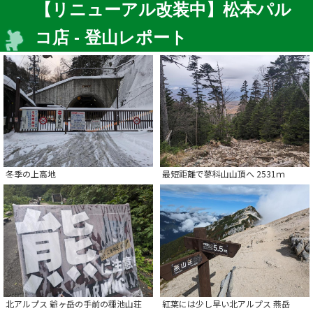
【リニューアル改装中】松本パル
コ店 - 登山レポート
冬季の上高地
最短距離で蓼科山山頂へ 2531ｍ
北アルプス 爺ヶ岳の手前の種池山荘
紅葉には少し早い北アルプス 燕岳