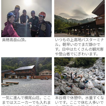
奥穂高岳山頂。
いつもの上高地バスターミナ
ル。朝早いのでまだ静かで
す。日中はたくさんの観光客
や登山者でにぎわいます。
一気に進んで横尾山荘。ここ
本谷橋で休憩中。水量すくな
まではスニーカーでも入れま
いです。ここで休む人多いで