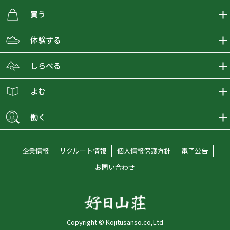
買う
ECMALLの商品をさがす
体験する
取り扱いブランド一覧
おとな女子登山部
しらべる
店舗の商品をさがす
登山学校
登山レポート
よむ
ショップブログ
YamaPos
スタートNAVI
ECMedia
働く
会員募集
グラビティリサーチ
山の辞典
ECMALLチャンネル
新卒採用情報
企業情報
リクルート情報
個人情報保護方針
電子公告
オンラインコンシェルジュ
好日山荘マガジン
中途採用情報
お問い合わせ
好日山荘チャンネル
キャリア採用情報
アルバイト採用情報
Copyright © Kojitusanso.co,Ltd