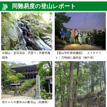
同難易度の登山レポート
半国山・音羽渓谷 沢登り / 京都府亀
【登山学校実技講座】 スイカナイ
岡市
ト！万物相と風吹岩（神戸市）
母ちゃんの夏休みin書写山（兵庫県）