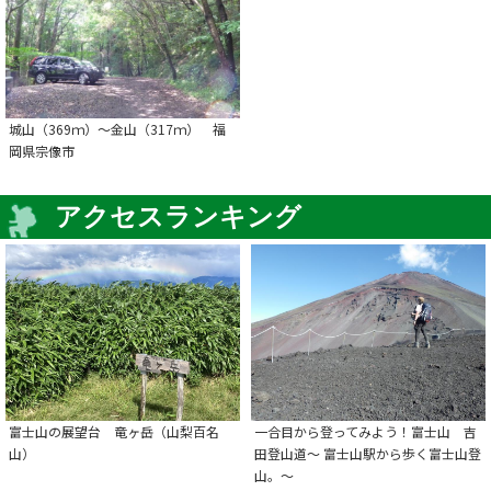
城山（369ｍ）～金山（317ｍ） 福
岡県宗像市
アクセスランキング
富士山の展望台 竜ヶ岳（山梨百名
一合目から登ってみよう！富士山 吉
山）
田登山道～ 富士山駅から歩く富士山登
山。～