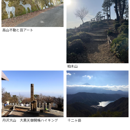
高山不動と苔アート
柏木山
丹沢大山 大黒天御開帳ハイキング
十二ヶ岳