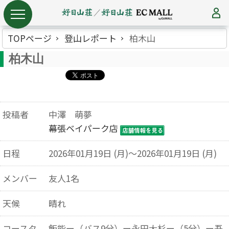
TOPページ
登山レポート
柏木山
柏木山
投稿者
中澤 萌夢
幕張ベイパーク店
日程
2026年01月19日 (月)～2026年01月19日 (月)
メンバー
友人1名
天候
晴れ
コースタ
飯能ー（バス9分）ー永田大杉ー（5分）ー吾