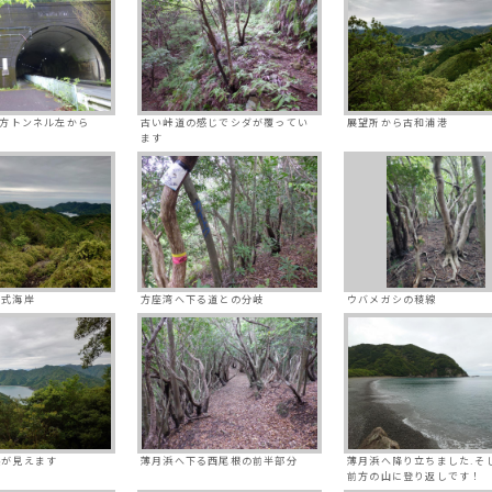
小方トンネル左から
古い峠道の感じでシダが覆ってい
展望所から古和浦港
ます
ス式海岸
方座湾へ下る道との分岐
ウバメガシの稜線
浜が見えます
薄月浜へ下る西尾根の前半部分
薄月浜へ降り立ちました.そ
前方の山に登り返しです！