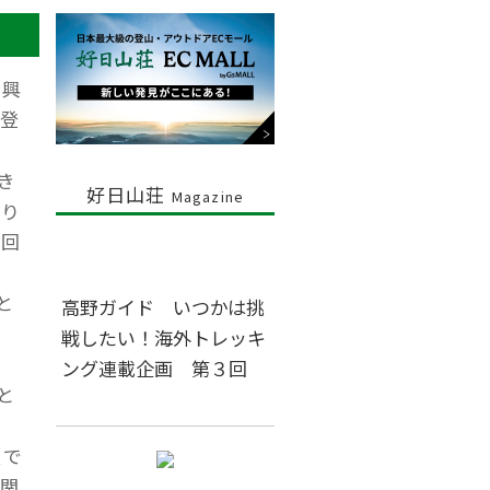
に興
登
き
好日山荘
Magazine
取り
今回
と
高野ガイド いつかは挑
戦したい！海外トレッキ
ング連載企画 第３回
と
類で
関