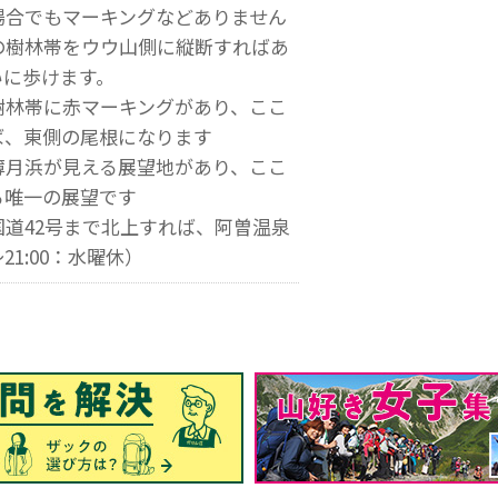
場合でもマーキングなどありません
の樹林帯をウウ山側に縦断すればあ
いに歩けます。
樹林帯に赤マーキングがあり、ここ
ば、東側の尾根になります
薄月浜が見える展望地があり、ここ
る唯一の展望です
道42号まで北上すれば、阿曽温泉
～21:00：水曜休）