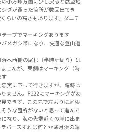
左の小方峠方面に少し戻ると展望地
にシダが覆った箇所が数回出てき
腰くらいの高さもあります。ダニチ
赤テープでマーキングあります
ウバメガシ帯になり、快適な登山道
月浜へ西側の尾根（半時計周り）は
りませんが、東側はマーキング（時
ます
を忠実に下って行きますが、踏跡は
りません。P222にマーキングがあ
発見できず。この先で左よりに尾根
れそうな箇所がないと思って進んで
急になり、海の先端近くの崖に出ま
トラバースすれば何とか薄月浜の端