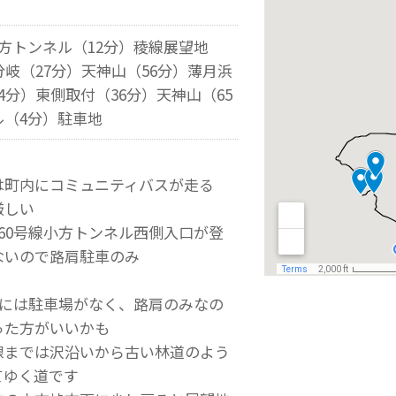
方トンネル（12分）稜線展望地
分岐（27分）天神山（56分）薄月浜
4分）東側取付（36分）天神山（65
ル（4分）駐車地
は町内にコミュニティバスが走る
厳しい
60号線小方トンネル西側入口が登
ないので路肩駐車のみ
いには駐車場がなく、路肩のみなの
った方がいいかも
線までは沢沿いから古い林道のよう
てゆく道です