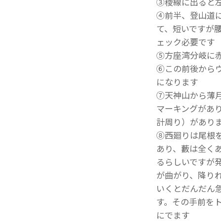
③稜線に出ると
④前半、登山道
て、短いですが
ェック必要です
⑤方座湾分岐に
⑥この前後から
になります
⑦天神山から薄
マーキングがあ
計周り）があり
⑧西廻りは尾根
あり、藪は全くあ
るらしいですが
が曲がり、降り
いくとだんだん
す。その手前を
にでます