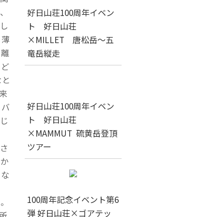
、
好日山荘100周年イベン
し
ト 好日山荘
う薄
×MILLET 唐松岳～五
距離
竜岳縦走
、ど
なと
来
好日山荘100周年イベン
ラバ
ト 好日山荘
じ
×MAMMUT 硫黄岳登頂
ツアー
さ
静か
にな
100周年記念イベント第6
チ。
弾 好日山荘×ゴアテッ
所