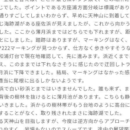
じでした。ポイントである方座浦方面分岐は標識があり
通りすごしてしまいわからず、早めに天神山に到着して
じ海跡湖がある座佐浜が見えましたが、これから向か
した。ここから薄月浜まではどちらでも下れますが、
とにしました。踏跡はありますが、マーキングはなく
P222マーキングが見つからず、仕方なく歩きやすそう
和浦灯台で現在地確認して、先に進みます。浜近くまで
え、このままでは下れなさそうに感じたので迂回しト
月浜に下降できました。結局、マーキングはなかった感
適当に尾根に出るしかないようです。
浜で白い砂浜とまではいきませんでした。誰も来ず、ま
背後の樹林を抜けるとに薄月池があります。こちらも
いきました。浜からの樹林帯がもう台地のように高台
することがなく、取り残されたまさに海跡湖でした。
る天神山を目指しますが、今度は逆方向からアプロー
りやすく、岩場もないのでスムーズです。途中の展望箇