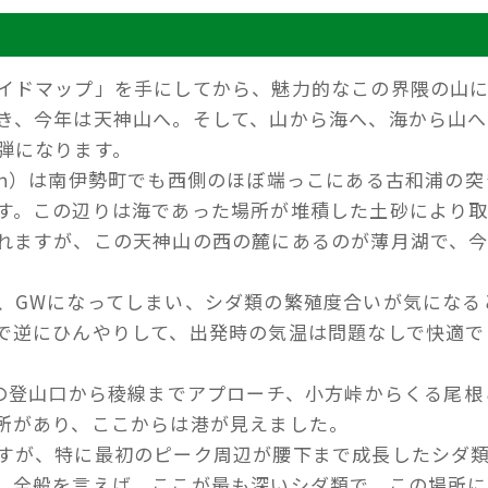
イドマップ」を手にしてから、魅力的なこの界隈の山
き、今年は天神山へ。そして、山から海へ、海から山へ
弾になります。
0ｍ）は南伊勢町でも西側のほぼ端っこにある古和浦の突
す。この辺りは海であった場所が堆積した土砂により
れますが、この天神山の西の麓にあるのが薄月湖で、
、GWになってしまい、シダ類の繁殖度合いが気になる
で逆にひんやりして、出発時の気温は問題なしで快適で
前の登山口から稜線までアプローチ、小方峠からくる尾根
所があり、ここからは港が見えました。
すが、特に最初のピーク周辺が腰下まで成長したシダ
。全般を言えば、ここが最も深いシダ類で、この場所に