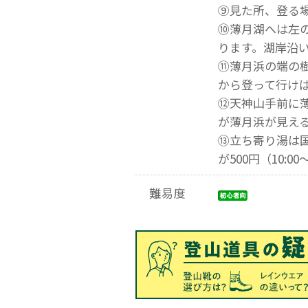
⑨見た所、登る
⑩薄月湖へは左
ります。湖岸沿
⑪薄月浜の端の
から登って行け
⑫天神山手前に
が薄月浜が見え
⑬立ち寄り湯は国
が500円（10:00
難易度