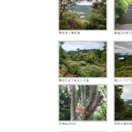
薄月浜と薄月湖
国道260号
腰辺りまであるシダ道
美しいリア
天神山290ｍ
対岸の座佐