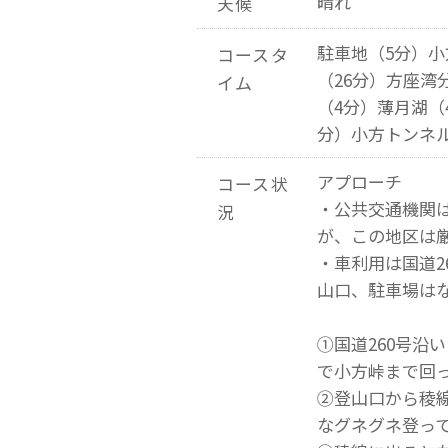
晴れ
天候
駐車地（5分）小
コースタ
（26分）方座湾
イム
（4分）薄月湖（
分）小方トンネ
アプローチ
コース状
・公共交通機関
況
が、この地区は
・車利用は国道2
山口、駐車場は
①国道260号沿
で小方峠まで回
②登山口から稜
なグネグネ登っ