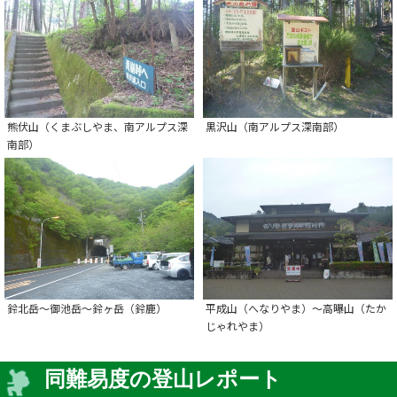
熊伏山（くまぶしやま、南アルプス深
黒沢山（南アルプス深南部）
南部）
鈴北岳～御池岳～鈴ヶ岳（鈴鹿）
平成山（へなりやま）～高曝山（たか
じゃれやま）
同難易度の登山レポート