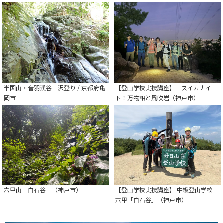
半国山・音羽渓谷 沢登り / 京都府亀
【登山学校実技講座】 スイカナイ
岡市
ト！万物相と風吹岩（神戸市）
六甲山 白石谷 （神戸市）
【登山学校実技講座】 中級登山学校
六甲「白石谷」（神戸市）