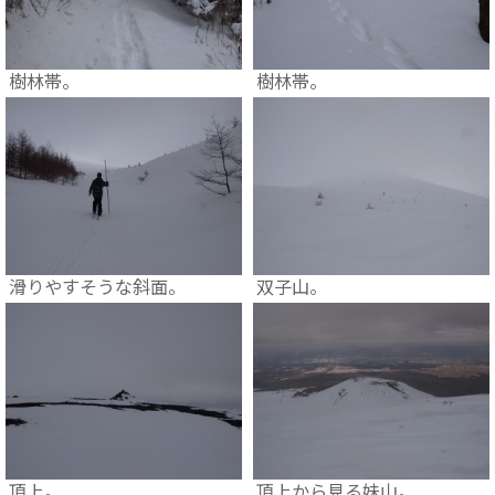
樹林帯。
樹林帯。
滑りやすそうな斜面。
双子山。
頂上。
頂上から見る妹山。