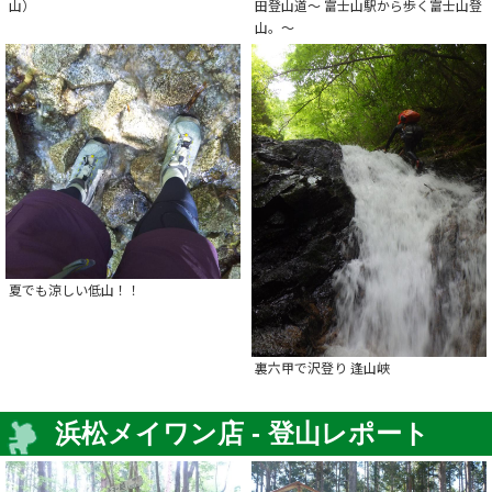
山）
田登山道～ 富士山駅から歩く富士山登
山。～
夏でも涼しい低山！！
裏六甲で沢登り 逢山峡
浜松メイワン店 - 登山レポート