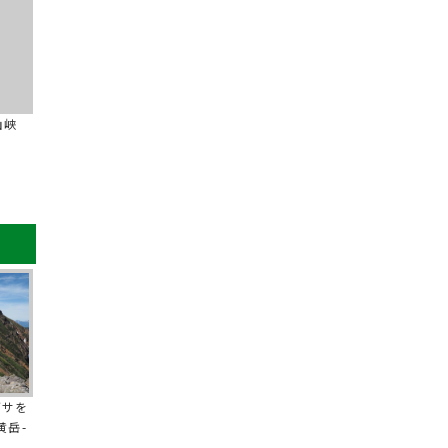
山峡
グサを
黄岳-