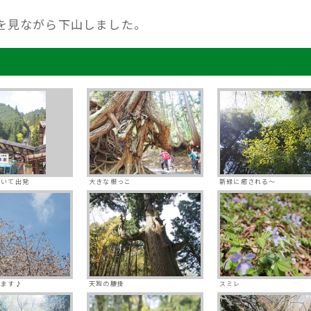
を見ながら下山しました。
歩いて出発
大きな根っこ
新緑に癒される～
てます♪
天狗の腰掛
スミレ