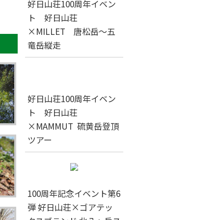
好日山荘100周年イベン
ト 好日山荘
×MILLET 唐松岳～五
竜岳縦走
好日山荘100周年イベン
ト 好日山荘
×MAMMUT 硫黄岳登頂
ツアー
100周年記念イベント第6
弾 好日山荘×ゴアテッ