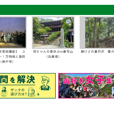
校実技講座】 ス
母ちゃんの夏休みin書写山
静けさの裏丹沢 霧
ト！万物相と風吹
（兵庫県）
（神戸市）