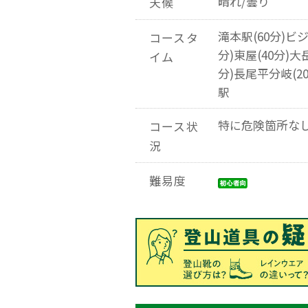
晴れ/曇り
天候
滝本駅(60分)ビ
コースタ
分)東屋(40分)大
イム
分)長尾平分岐(2
駅
特に危険箇所な
コース状
況
難易度