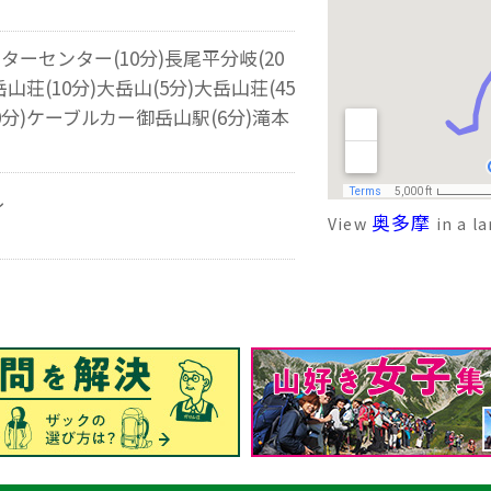
ジターセンター(10分)長尾平分岐(20
岳山荘(10分)大岳山(5分)大岳山荘(45
0分)ケーブルカー御岳山駅(6分)滝本
し
奥多摩
View
in a l