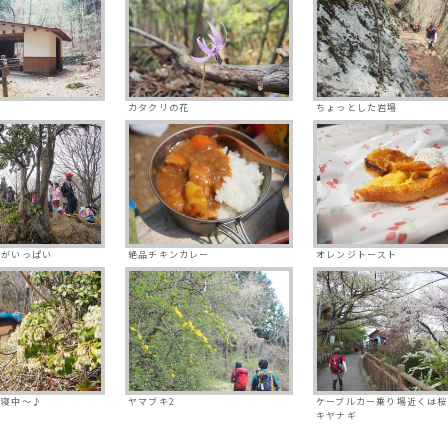
カタクリの花
ちょっとした岩場
生がいっぱい
絶品チキンカレー
オレンジトースト
昼寝中～♪
ヤマブキ2
ケーブルカー乗り場近くは桜
キヤナギ