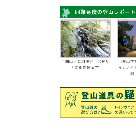
同難易度の登山レポート
半国山・音羽渓谷 沢登り
【登山学
/ 京都府亀岡市
イカナイ
岩