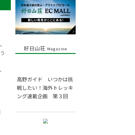
。
好日山荘
Magazine
う
、
高野ガイド いつかは挑
戦したい！海外トレッキ
な
ング連載企画 第３回
類