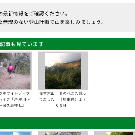
の最新情報をご確認ください。
た無理のない登山計画で山を楽しみましょう。
記事も見ています
のホワイトデーフ
伯耆大山 夏の花まだ残っ
ハイク『芦屋川～
てました （鳥取県）１７
～保久良神社』
０９M