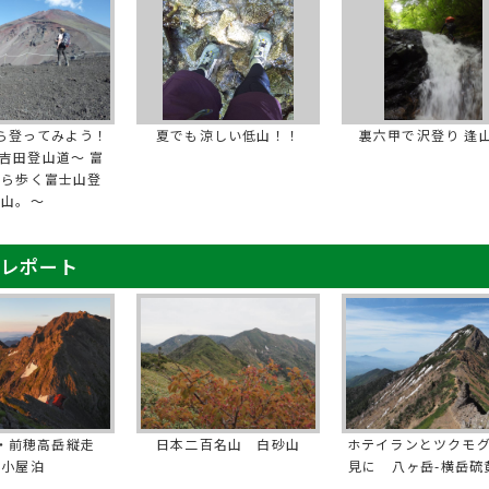
ら登ってみよう！
夏でも涼しい低山！！
裏六甲で沢登り 逢
吉田登山道～ 富
から歩く富士山登
山。～
山レポート
・前穂高岳縦走
日本二百名山 白砂山
ホテイランとツクモ
小屋泊
見に 八ヶ岳-横岳硫