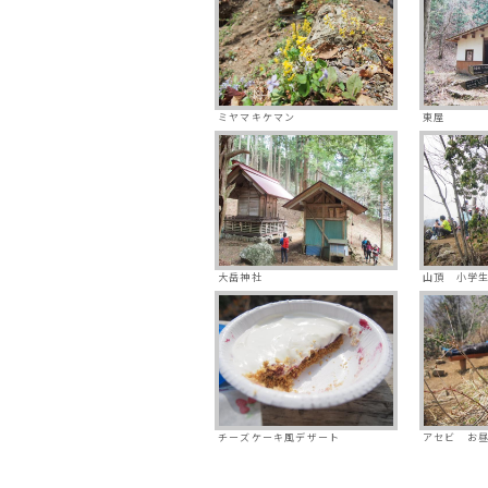
ミヤマキケマン
東屋
大岳神社
山頂 小学
チーズケーキ風デザート
アセビ お