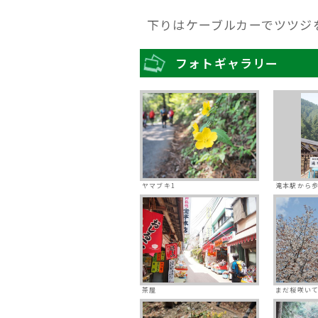
下りはケーブルカーでツツジ
フォトギャラリー
ヤマブキ1
滝本駅から
茶屋
まだ桜咲い