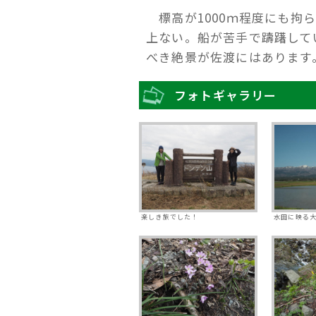
標高が1000ｍ程度にも拘
上ない。船が苦手で躊躇して
べき絶景が佐渡にはあります
フォトギャラリー
楽しき旅でした！
水田に映る