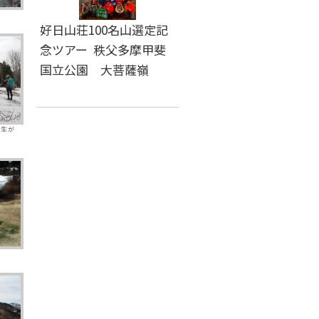
好日山荘100名山選定記
念ツアー 秩父多摩甲斐
国立公園 大菩薩嶺
植生が