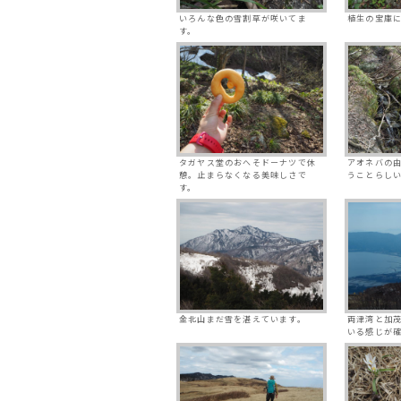
いろんな色の雪割草が咲いてま
植生の宝庫
す。
タガヤス堂のおへそドーナツで休
アオネバの
憩。止まらなくなる美味しさで
うことらし
す。
金北山まだ雪を湛えています。
両津湾と加
いる感じが