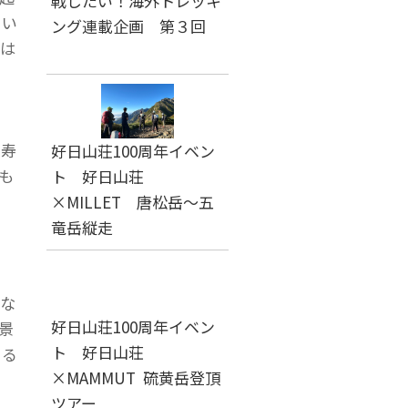
戦したい！海外トレッキ
てい
ング連載企画 第３回
は
し
福寿
好日山荘100周年イベン
も
ト 好日山荘
。
×MILLET 唐松岳～五
竜岳縦走
面
な
好日山荘100周年イベン
景
ト 好日山荘
やる
×MAMMUT 硫黄岳登頂
ツアー