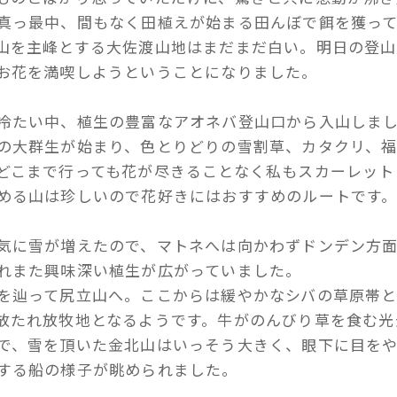
真っ最中、間もなく田植えが始まる田んぼで餌を獲っ
山を主峰とする大佐渡山地はまだまだ白い。明日の登山
お花を満喫しようということになりました。
冷たい中、植生の豊富なアオネバ登山口から入山しま
の大群生が始まり、色とりどりの雪割草、カタクリ、
どこまで行っても花が尽きることなく私もスカーレット
める山は珍しいので花好きにはおすすめのルートです
気に雪が増えたので、マトネへは向かわずドンデン方
れまた興味深い植生が広がっていました。
を辿って尻立山へ。ここからは緩やかなシバの草原帯と
放たれ放牧地となるようです。牛がのんびり草を食む光
で、雪を頂いた金北山はいっそう大きく、眼下に目を
する船の様子が眺められました。