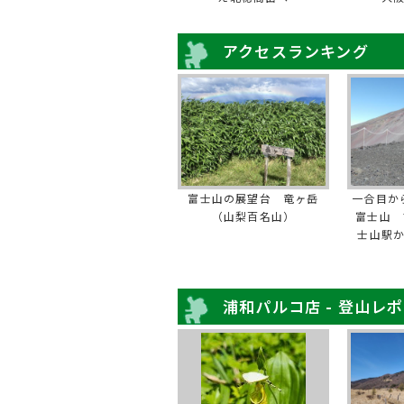
アクセスランキング
富士山の展望台 竜ヶ岳
一合目か
（山梨百名山）
富士山 
士山駅
浦和パルコ店 - 登山レ