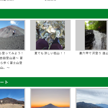
ら登ってみよう！
夏でも涼しい低山！！
裏六甲で沢登り 逢
吉田登山道～ 富
から歩く富士山登
山。～
ポート