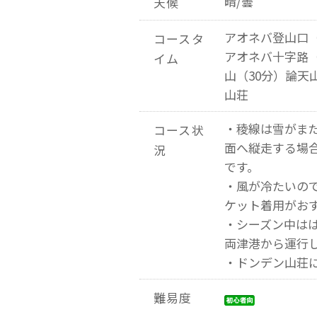
晴/曇
天候
アオネバ登山口（
コースタ
アオネバ十字路（
イム
山（30分）論天
山荘
・稜線は雪がま
コース状
面へ縦走する場
況
です。
・風が冷たいの
ケット着用がお
・シーズン中は
両津港から運行
・ドンデン山荘
難易度