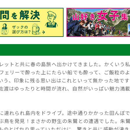
レットと共に春の島旅へ出かけてきました。かくいう
ーフェリーで酔った上にたらい船でも酔って、ご飯粒の
いう、印象に残る思い出はこれといって無かった地です
佐渡はゆったりと時間が流れ、自然がいっぱい魅力満
に連れられ島内をドライブ。途中通りかかった田んぼ
ぶ鳥を発見！まさかの野生の朱鷺との遭遇でした。朱
ものとばかり思っていただけに、驚きと共に感動が沸き