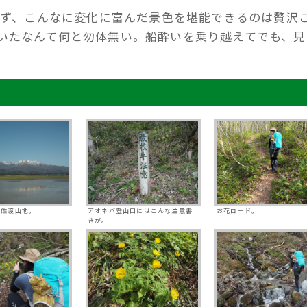
らず、こんなに変化に富んだ景色を堪能できるのは贅沢
いたなんて何と勿体無い。船酔いを乗り越えてでも、見
。
大佐渡山地。
アオネバ登山口にはこんな注意書
お花ロード。
きが。