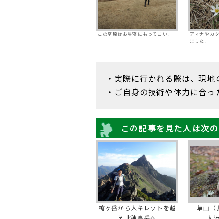
この草原はお昼寝にもってこい。
アマナやカ
ました。
・実際に行かれる際は、現地
・ご自身の技術や体力に合っ
この記事を見た人は次の
槍ヶ岳から大キレットを越
三草山（
え北穂高岳へ
大