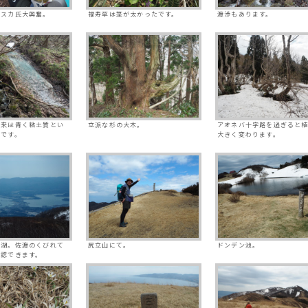
にスカ氏大興奮。
福寿草は茎が太かったです。
渡渉もあります。
由来は青く粘土質とい
立派な杉の大木。
アオネバ十字路を過ぎると
いです。
大きく変わります。
茂湖。佐渡のくびれて
尻立山にて。
ドンデン池。
確認できます。