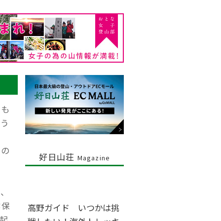
私も
よう
載の
好日山荘
Magazine
で、
鷺保
高野ガイド いつかは挑
起