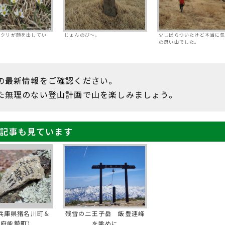
タクリが顔を出してい
じょんのび～。
少しぱらついたけど本当に
の良い山でした。
の最新情報をご確認ください。
た無理のない登山計画で山を楽しみましょう。
記事も見ています
兵庫県猪名川町＆
残雪の二王子岳 飯豊連峰
阪府能勢町）
を眺めに