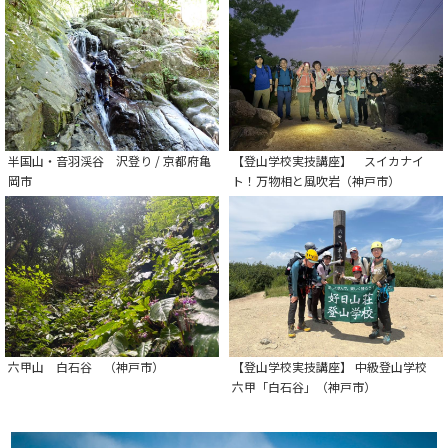
半国山・音羽渓谷 沢登り / 京都府亀
【登山学校実技講座】 スイカナイ
岡市
ト！万物相と風吹岩（神戸市）
六甲山 白石谷 （神戸市）
【登山学校実技講座】 中級登山学校
六甲「白石谷」（神戸市）