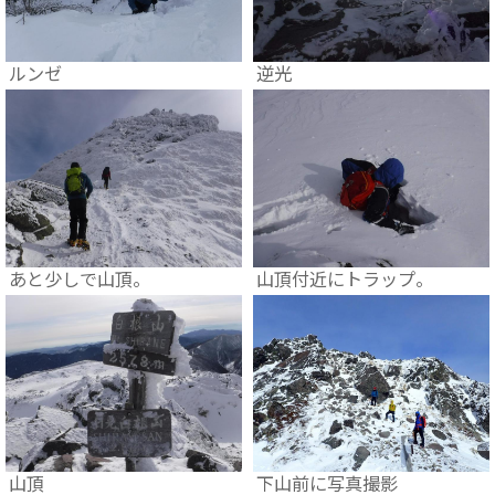
ルンゼ
逆光
あと少しで山頂。
山頂付近にトラップ。
山頂
下山前に写真撮影