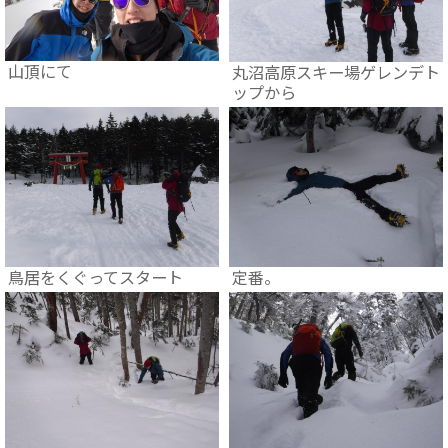
山頂にて
丸沼高原スキー場ゲレンデト
ップから
鳥居をくぐってスタート
定番。