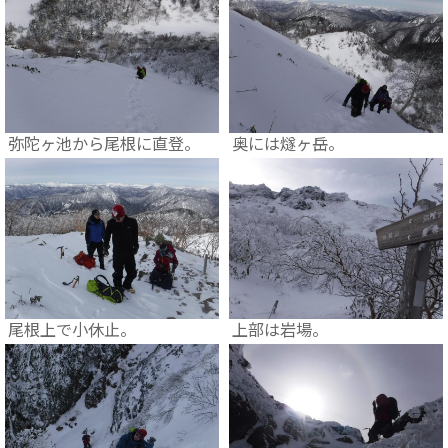
弥陀ヶ池から尾根に直登。
奥には燧ヶ岳。
尾根上で小休止。
上部は岩場。