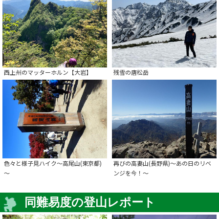
残雪の唐松岳
西上州のマッターホルン【大岩】
色々と様子見ハイク～高尾山(東京都)
再びの高妻山(長野県)～あの日のリベ
～
ンジを今！～
同難易度の登山レポート