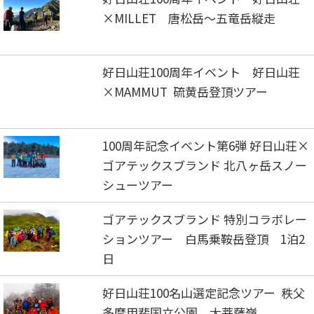
×MILLET 唐松岳～五竜岳縦走
好日山荘100周年イベント 好日山荘
×MAMMUT 硫黄岳登頂ツアー
100周年記念イベント第6弾 好日山荘×
ゴアテックスブランド 北八ヶ岳スノー
シューツアー
ゴアテックスブランド 特別コラボレー
ションツアー 白馬乗鞍岳登頂 1泊2
日
好日山荘100名山選定記念ツアー 秩父
多摩甲斐国立公園 大菩薩嶺