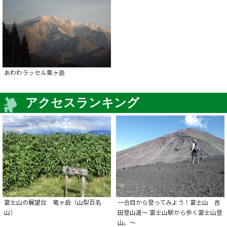
あわわラッセル粟ヶ岳
アクセスランキング
富士山の展望台 竜ヶ岳（山梨百名
一合目から登ってみよう！富士山 吉
山）
田登山道～ 富士山駅から歩く富士山登
山。～