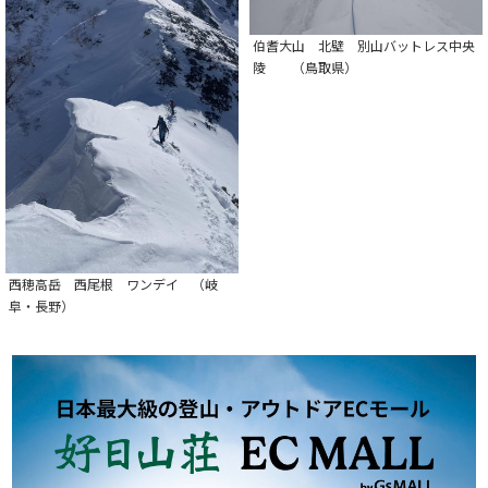
伯耆大山 北壁 別山バットレス中央
陵 （鳥取県）
西穂高岳 西尾根 ワンデイ （岐
阜・長野）