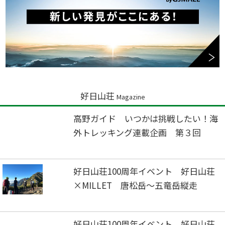
好日山荘
Magazine
高野ガイド いつかは挑戦したい！海
外トレッキング連載企画 第３回
好日山荘100周年イベント 好日山荘
×MILLET 唐松岳～五竜岳縦走
好日山荘100周年イベント 好日山荘