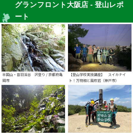
グランフロント大阪店 - 登山レポ
ート
半国山・音羽渓谷 沢登り / 京都府亀
【登山学校実技講座】 スイカナイ
岡市
ト！万物相と風吹岩（神戸市）