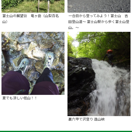
富士山の展望台 竜ヶ岳（山梨百名
一合目から登ってみよう！富士山 吉
山）
田登山道～ 富士山駅から歩く富士山登
山。～
夏でも涼しい低山！！
裏六甲で沢登り 逢山峡