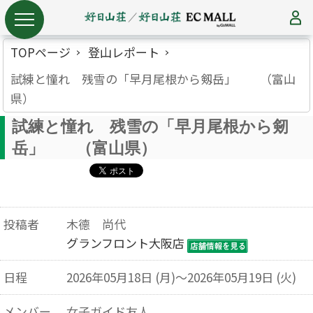
TOPページ
登山レポート
試練と憧れ 残雪の「早月尾根から剱岳」 （富山
県）
試練と憧れ 残雪の「早月尾根から剱
岳」 （富山県）
投稿者
木德 尚代
グランフロント大阪店
日程
2026年05月18日 (月)～2026年05月19日 (火)
メンバー
女子ガイド友人