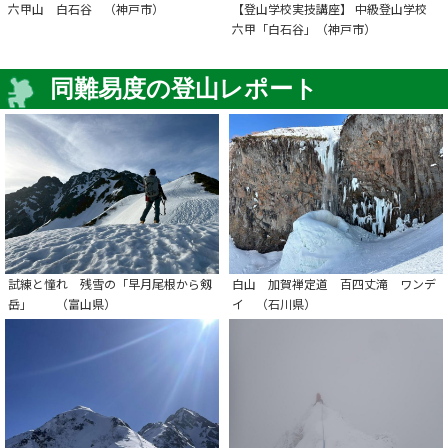
六甲山 白石谷 （神戸市）
【登山学校実技講座】 中級登山学校
六甲「白石谷」（神戸市）
同難易度の登山レポート
試練と憧れ 残雪の「早月尾根から剱
白山 加賀禅定道 百四丈滝 ワンデ
岳」 （富山県）
イ （石川県）